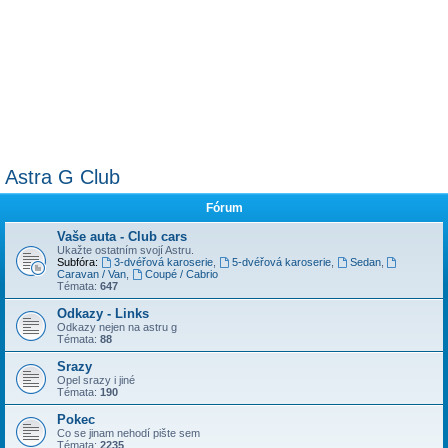
Astra G Club
Fórum
Vaše auta - Club cars
Ukažte ostatním svojí Astru.
Subfóra:
3-dvéřová karoserie
,
5-dvéřová karoserie
,
Sedan
,
Caravan / Van
,
Coupé / Cabrio
Témata:
647
Odkazy - Links
Odkazy nejen na astru g
Témata:
88
Srazy
Opel srazy i jiné
Témata:
190
Pokec
Co se jinam nehodí pište sem
Témata:
2235