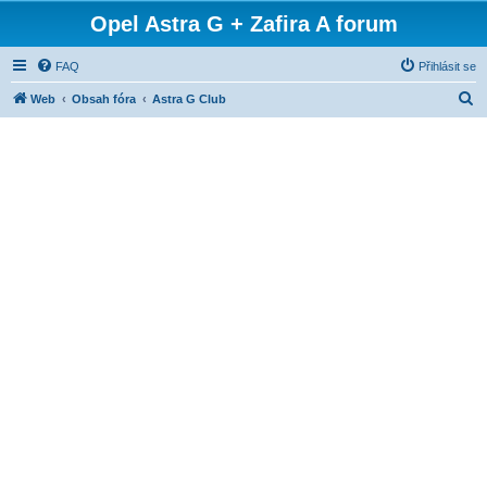
Opel Astra G + Zafira A forum
FAQ
Přihlásit se
H
Web
Obsah fóra
Astra G Club
l
e
d
a
t