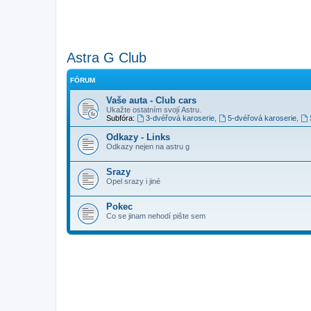
Astra G Club
FÓRUM
Vaše auta - Club cars
Ukažte ostatním svojí Astru.
Subfóra:
3-dvéřová karoserie
,
5-dvéřová karoserie
,
Odkazy - Links
Odkazy nejen na astru g
Srazy
Opel srazy i jiné
Pokec
Co se jinam nehodí pište sem