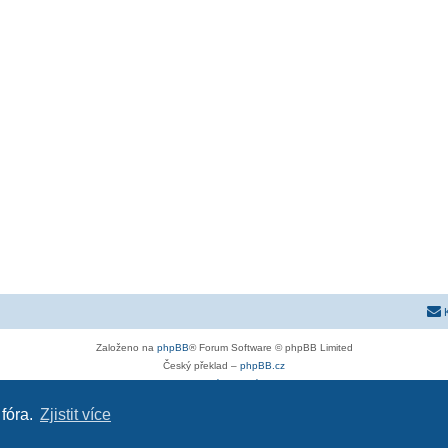
Založeno na
phpBB
® Forum Software © phpBB Limited
Český překlad –
phpBB.cz
Soukromí
|
Podmínky
 fóra.
Zjistit více
l-astra-h.cz
|
astra-j.cz
|
opel-forum.cz
|
chevroletclub.cz
|
hyundaiclub.net
|
club-fiat.com
|
kia-clu