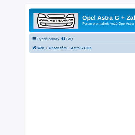
Opel Astra G + Za
Forum pro majitele vozů Opel Astra 
Rychlé odkazy
FAQ
Web
Obsah fóra
Astra G Club