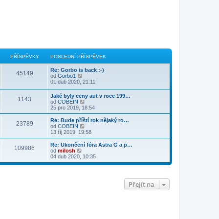
PŘÍSPĚVKY
POSLEDNÍ PŘÍSPĚVEK
Re: Gorbo is back :-)
45149
Z
od
Gorbo1
o
01 dub 2020, 21:11
b
r
Jaké byly ceny aut v roce 199…
1143
a
Z
od
COBEIN
z
o
25 pro 2019, 18:54
i
b
t
r
Re: Bude příští rok nějaký ro…
p
23789
a
Z
od
COBEIN
o
z
o
13 říj 2019, 19:58
s
i
b
l
t
r
Re: Ukončení fóra Astra G a p…
e
109986
p
a
Z
od
milosh
d
o
z
o
04 dub 2020, 10:35
n
s
i
b
í
l
t
r
p
e
p
a
ř
d
o
z
í
Přejít na
n
s
i
s
í
l
t
p
p
e
p
ě
ř
d
o
v
í
n
s
e
s
í
l
k
p