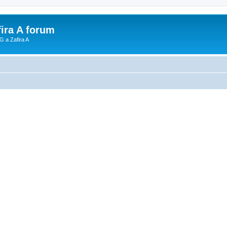
fira A forum
G a Zafira A