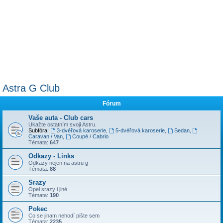
Astra G Club
Fórum
Vaše auta - Club cars
Ukažte ostatním svojí Astru.
Subfóra:
3-dvéřová karoserie
,
5-dvéřová karoserie
,
Sedan
,
Caravan / Van
,
Coupé / Cabrio
Témata:
647
Odkazy - Links
Odkazy nejen na astru g
Témata:
88
Srazy
Opel srazy i jiné
Témata:
190
Pokec
Co se jinam nehodí pište sem
Témata:
2235