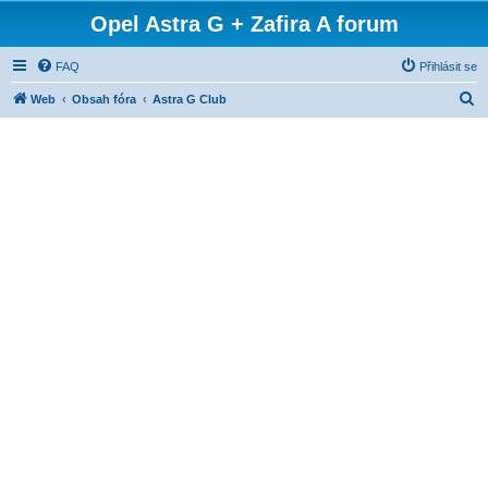
Opel Astra G + Zafira A forum
FAQ
Přihlásit se
H
Web
Obsah fóra
Astra G Club
l
e
d
a
t