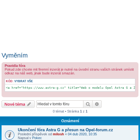
Vyměním
Pravidla fóra
Pokud zde chcete mit firemní inzerát je nutné na úvodní stranu vašich stránek umístit
odkaz na náš web, jinak bude inzerát smazán.
KÓD:
VYBRAT VŠE
<a href="https://www.astra-g.cz" title="Web o modelu Opel Astra G a Zaf
Hledat
Pokročilé hledání
Nové téma
0 témat • Stránka
1
z
1
Oznámení
Ukončení fóra Astra G a přesun na Opel-forum.cz
Poslední příspěvek od
milosh
«
04 dub 2020, 10:35
Napsal v
Pokec