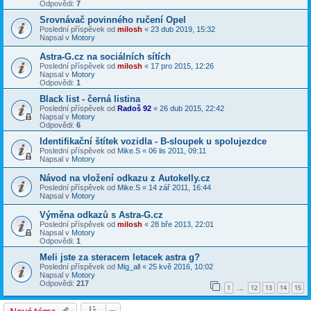
Odpovědi:
7
Srovnávač povinného ručení Opel
Poslední příspěvek od
milosh
«
23 dub 2019, 15:32
Napsal v
Motory
Astra-G.cz na sociálních sítích
Poslední příspěvek od
milosh
«
17 pro 2015, 12:26
Napsal v
Motory
Odpovědi:
1
Black list - černá listina
Poslední příspěvek od
Radoš 92
«
26 dub 2015, 22:42
Napsal v
Motory
Odpovědi:
6
Identifikační štítek vozidla - B-sloupek u spolujezdce
Poslední příspěvek od
Mike.S
«
06 lis 2011, 09:11
Napsal v
Motory
Návod na vložení odkazu z Autokelly.cz
Poslední příspěvek od
Mike.S
«
14 zář 2011, 16:44
Napsal v
Motory
Výměna odkazů s Astra-G.cz
Poslední příspěvek od
milosh
«
28 bře 2013, 22:01
Napsal v
Motory
Odpovědi:
1
Meli jste za steracem letacek astra g?
Poslední příspěvek od
Mig_all
«
25 kvě 2016, 10:02
Napsal v
Motory
Odpovědi:
217
1
12
13
14
15
…
Nové téma