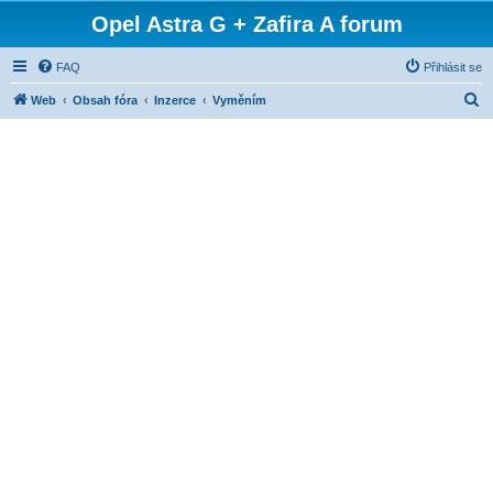
Opel Astra G + Zafira A forum
FAQ
Přihlásit se
H
Web
Obsah fóra
Inzerce
Vyměním
l
e
d
a
t