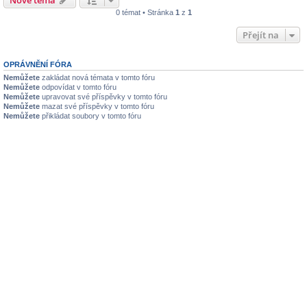
0 témat • Stránka
1
z
1
Přejít na
OPRÁVNĚNÍ FÓRA
Nemůžete
zakládat nová témata v tomto fóru
Nemůžete
odpovídat v tomto fóru
Nemůžete
upravovat své příspěvky v tomto fóru
Nemůžete
mazat své příspěvky v tomto fóru
Nemůžete
přikládat soubory v tomto fóru