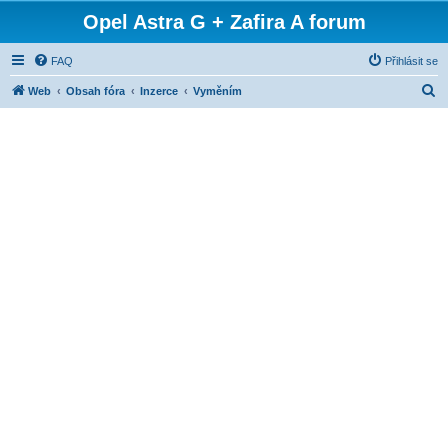
Opel Astra G + Zafira A forum
FAQ
Přihlásit se
H
Web
Obsah fóra
Inzerce
Vyměním
l
e
d
a
t