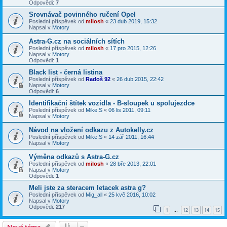
Odpovědi:
7
Srovnávač povinného ručení Opel
Poslední příspěvek od
milosh
«
23 dub 2019, 15:32
Napsal v
Motory
Astra-G.cz na sociálních sítích
Poslední příspěvek od
milosh
«
17 pro 2015, 12:26
Napsal v
Motory
Odpovědi:
1
Black list - černá listina
Poslední příspěvek od
Radoš 92
«
26 dub 2015, 22:42
Napsal v
Motory
Odpovědi:
6
Identifikační štítek vozidla - B-sloupek u spolujezdce
Poslední příspěvek od
Mike.S
«
06 lis 2011, 09:11
Napsal v
Motory
Návod na vložení odkazu z Autokelly.cz
Poslední příspěvek od
Mike.S
«
14 zář 2011, 16:44
Napsal v
Motory
Výměna odkazů s Astra-G.cz
Poslední příspěvek od
milosh
«
28 bře 2013, 22:01
Napsal v
Motory
Odpovědi:
1
Meli jste za steracem letacek astra g?
Poslední příspěvek od
Mig_all
«
25 kvě 2016, 10:02
Napsal v
Motory
Odpovědi:
217
1
12
13
14
15
…
Nové téma