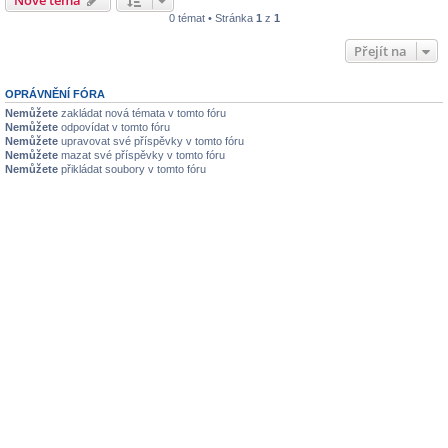
0 témat • Stránka
1
z
1
Přejít na
OPRÁVNĚNÍ FÓRA
Nemůžete
zakládat nová témata v tomto fóru
Nemůžete
odpovídat v tomto fóru
Nemůžete
upravovat své příspěvky v tomto fóru
Nemůžete
mazat své příspěvky v tomto fóru
Nemůžete
přikládat soubory v tomto fóru