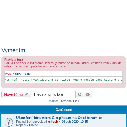
Vyměním
Pravidla fóra
Pokud zde chcete mit firemní inzerát je nutné na úvodní stranu vašich stránek umístit
odkaz na náš web, jinak bude inzerát smazán.
KÓD:
VYBRAT VŠE
<a href="https://www.astra-g.cz" title="Web o modelu Opel Astra G a Zaf
Hledat
Pokročilé hledání
Nové téma
0 témat • Stránka
1
z
1
Oznámení
Ukončení fóra Astra G a přesun na Opel-forum.cz
Poslední příspěvek od
milosh
«
04 dub 2020, 10:35
Napsal v
Pokec