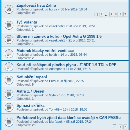
Zapalovací lišta Zafira
Poslední příspěvek od
burva
«
08 bře 2019, 18:34
Odpovědi:
94
1
4
5
6
7
…
Tyč volantu
Poslední příspěvek od
vasekpetr1
«
20 úno 2019, 08:51
Odpovědi:
1
Blbne mi zámek u kufru - Opel Astra G 1998 1.6
Poslední příspěvek od
vasekpetr1
«
21 pro 2018, 23:31
Odpovědi:
1
Motorek klapky vnitřní ventilace
Poslední příspěvek od
hefab
«
14 pro 2018, 08:44
Odpovědi:
2
Kouř při sešlápnutí plného plynu - Z19DT 1.9 TDI s DPF
Poslední příspěvek od
Adamphs
«
17 lis 2018, 16:15
Nefunkční topení
Poslední příspěvek od
Fritol
«
28 říj 2018, 22:25
Odpovědi:
8
Astra 1.7 Diesel
Poslední příspěvek od
Vojta
«
17 říj 2018, 09:18
Odpovědi:
1
Spínací skříňka
Poslední příspěvek od
Tony69
«
15 říj 2018, 18:06
Potřeboval bych zjistit data které se uvádějí v CAR PASSu
Poslední příspěvek od
Marťasek
«
05 zář 2018, 07:24
Odpovědi:
23
1
2