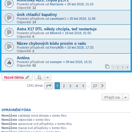
Kontrolka ABS, chyba p1571
Poslední příspěvek od
Marťasek
«
26 led 2018, 21:10
Odpovědi:
12
únik chladící kapaliny
Poslední příspěvek od
vasekpetr1
«
25 led 2018, 11:06
Odpovědi:
14
Astra X17 DTL někdy chcípla, teď nestartuje
Poslední příspěvek od
Mirek43
«
18 led 2018, 01:55
Odpovědi:
6
Název chybových kódu prosím o radu
Poslední příspěvek od
Ferryfit95
«
10 led 2018, 17:33
Odpovědi:
2
Anténa
Poslední příspěvek od
sweeper
«
09 led 2018, 15:31
Odpovědi:
52
1
2
3
4
Nové téma
Stránka
1
z
27
1
2
3
4
5
27
Další
1341 témat
…
Přejít na
OPRÁVNĚNÍ FÓRA
Nemůžete
zakládat nová témata v tomto fóru
Nemůžete
odpovídat v tomto fóru
Nemůžete
upravovat své příspěvky v tomto fóru
Nemůžete
mazat své příspěvky v tomto fóru
Nemůžete
přikládat soubory v tomto fóru