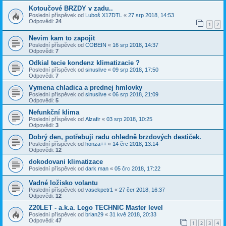
Kotoučové BRZDY v zadu..
Poslední příspěvek od
Luboš X17DTL
«
27 srp 2018, 14:53
Odpovědi:
24
1
2
Nevim kam to zapojit
Poslední příspěvek od
COBEIN
«
16 srp 2018, 14:37
Odpovědi:
7
Odkial tecie kondenz klimatizacie ?
Poslední příspěvek od
sinuslive
«
09 srp 2018, 17:50
Odpovědi:
7
Vymena chladica a prednej hmlovky
Poslední příspěvek od
sinuslive
«
06 srp 2018, 21:09
Odpovědi:
5
Nefunkční klima
Poslední příspěvek od
Alzafir
«
03 srp 2018, 10:25
Odpovědi:
3
Dobrý den, potřebuji radu ohledně brzdových destiček.
Poslední příspěvek od
honza++
«
14 črc 2018, 13:14
Odpovědi:
12
dokodovani klimatizace
Poslední příspěvek od
dark man
«
05 črc 2018, 17:22
Vadné ložisko volantu
Poslední příspěvek od
vasekpetr1
«
27 čer 2018, 16:37
Odpovědi:
12
Z20LET - a.k.a. Lego TECHNIC Master level
Poslední příspěvek od
brian29
«
31 kvě 2018, 20:33
Odpovědi:
47
1
2
3
4