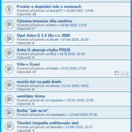
Prosím o doplnění info o motorech
Poslední příspěvek od
AstraDTI
«
13 bře 2007, 13:49
Odpovědi:
14
Výmena tesnenia víka ventilov
Poslední příspěvek od
jirhru
«
24 led 2020, 13:26
Odpovědi:
3
Opel Astra G 1.4 16v r.v. 2000
Poslední příspěvek od
Alzafir
«
07 led 2020, 16:30
Odpovědi:
6
Astra G ukazuje chybu P0216
Poslední příspěvek od
ff111
«
06 říj 2019, 22:18
Odpovědi:
5
Vůle v řízení
Poslední příspěvek od
hefab
«
03 říj 2019, 17:53
Odpovědi:
17
1
2
nosiče kol na paté dveře
Poslední příspěvek od
harvej
«
11 črc 2019, 18:52
Odpovědi:
6
ventilátor klimy
Poslední příspěvek od
ropotamo
«
10 čer 2019, 11:50
Odpovědi:
6
Kniha "Jak na to"
Poslední příspěvek od
vasekpetr1
«
12 kvě 2019, 07:30
Těsnění čerpadla ostřikovače skel
Poslední příspěvek od
hansdob
«
13 bře 2019, 15:27
Odpovědi:
1