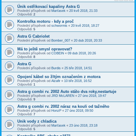
Únik ostřikovací kapaliny Astra G
Poslední příspěvek od
Marťasek
«
20 kvě 2018, 21:33
Odpovědi:
2
Kontrolka motoru - kdy a proč
Poslední příspěvek od
schwormis
«
20 kvě 2018, 18:27
Odpovědi:
5
Astra G Cabriolet
Poslední příspěvek od
Bomber_007
«
20 dub 2018, 20:33
Má to ještě smysl opravovat?
Poslední příspěvek od
COBEIN
«
09 dub 2018, 20:26
Odpovědi:
8
Astra G
Poslední příspěvek od
Burdis
«
25 bře 2018, 14:51
Opojení kábel so žltým označením z motora
Poslední příspěvek od
Alzafir
«
10 bře 2018, 16:52
Odpovědi:
1
Astra g combi rv. 2002 Auto stálo dva roky,nestartuje
Poslední příspěvek od
JRD McLAREN
«
27 úno 2018, 19:47
Odpovědi:
9
Astra g combi rv. 2002 náraz na kouli od tažného
Poslední příspěvek od
HonzP
«
27 úno 2018, 09:50
Odpovědi:
7
Unik vody z chladica
Poslední příspěvek od
Marťasek
«
23 úno 2018, 23:18
Odpovědi:
5