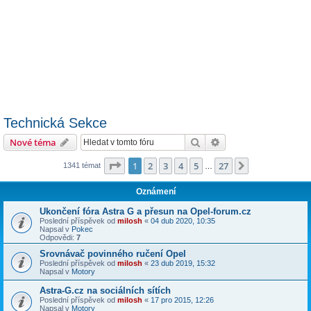
Technická Sekce
Hledat
Pokročilé hledání
Nové téma
Stránka
1
z
27
1
2
3
4
5
27
Další
1341 témat
…
Oznámení
Ukončení fóra Astra G a přesun na Opel-forum.cz
Poslední příspěvek od
milosh
«
04 dub 2020, 10:35
Napsal v
Pokec
Odpovědi:
7
Srovnávač povinného ručení Opel
Poslední příspěvek od
milosh
«
23 dub 2019, 15:32
Napsal v
Motory
Astra-G.cz na sociálních sítích
Poslední příspěvek od
milosh
«
17 pro 2015, 12:26
Napsal v
Motory