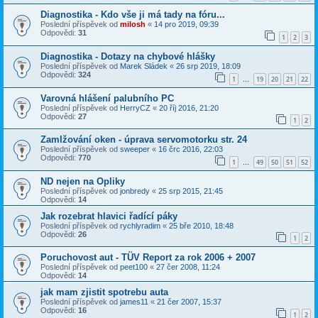
Diagnostika - Kdo vše ji má tady na fóru...
Poslední příspěvek od
milosh
«
14 pro 2019, 09:39
Odpovědi:
31
1
2
3
Diagnostika - Dotazy na chybové hlášky
Poslední příspěvek od
Marek Sládek
«
26 srp 2019, 18:09
Odpovědi:
324
1
19
20
21
22
…
Varovná hlášení palubního PC
Poslední příspěvek od
HerryCZ
«
20 říj 2016, 21:20
Odpovědi:
27
1
2
Zamlžování oken - úprava servomotorku str. 24
Poslední příspěvek od
sweeper
«
16 črc 2016, 22:03
Odpovědi:
770
1
49
50
51
52
…
ND nejen na Opliky
Poslední příspěvek od
jonbredy
«
25 srp 2015, 21:45
Odpovědi:
14
Jak rozebrat hlavici řadící páky
Poslední příspěvek od
rychlyradim
«
25 bře 2010, 18:48
Odpovědi:
26
1
2
Poruchovost aut - TÜV Report za rok 2006 + 2007
Poslední příspěvek od
peet100
«
27 čer 2008, 11:24
Odpovědi:
14
jak mam zjistit spotrebu auta
Poslední příspěvek od
james11
«
21 čer 2007, 15:37
Odpovědi:
16
1
2