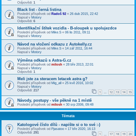
Odpovědi:
1
Black list - černá listina
Poslední příspěvek od
Radoš 92
«
26 dub 2015, 22:42
Napsal v
Motory
Odpovědi:
6
Identifikační štítek vozidla - B-sloupek u spolujezdce
Poslední příspěvek od
Mike.S
«
06 lis 2011, 09:11
Napsal v
Motory
Návod na vložení odkazu z Autokelly.cz
Poslední příspěvek od
Mike.S
«
14 zář 2011, 16:44
Napsal v
Motory
Výměna odkazů s Astra-G.cz
Poslední příspěvek od
milosh
«
28 bře 2013, 22:01
Napsal v
Motory
Odpovědi:
1
Meli jste za steracem letacek astra g?
Poslední příspěvek od
Mig_all
«
25 kvě 2016, 10:02
Napsal v
Motory
Odpovědi:
217
1
12
13
14
15
…
Návody, postupy - vše pěkně na 1 místě
Poslední příspěvek od
milosh
«
30 srp 2006, 09:48
Témata
Katologové číslo dílů - napište si o to své :-)
Poslední příspěvek od
Pjasatoo
«
17 bře 2020, 16:13
Odpovědi:
291
1
17
18
19
20
…