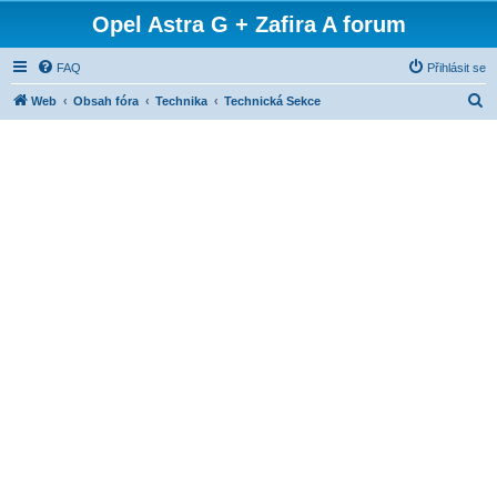
Opel Astra G + Zafira A forum
FAQ
Přihlásit se
H
Web
Obsah fóra
Technika
Technická Sekce
l
e
d
a
t