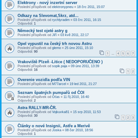
Elektrony - nový inzertní server
Poslední příspěvek od
elektronypneu
«
18 črc 2011, 15:07
Odkazy na Slevomat,Skrz, atd...
Poslední příspěvek od
rychlyradim
«
03 črc 2011, 16:15
Odpovědi:
1
Německý test ojeté astry g
Poslední příspěvek od
Jiří
«
03 kvě 2011, 22:17
Opel vypustil na český trh novou Astru
Poslední příspěvek od
glemo
«
25 úno 2011, 15:10
Odpovědi:
90
1
4
5
6
7
…
Vrakoviště Plzeň -Litice ( NEDOPORUČENO )
Poslední příspěvek od
sopik.paja
«
09 úno 2011, 13:39
Odpovědi:
16
1
2
Overenie vozidla podľa VIN
Poslední příspěvek od
M77arcel
«
19 led 2011, 21:27
Seznam špatných pumpařů od ČOI
Poslední příspěvek od
Oťas
«
11 říj 2010, 16:40
Odpovědi:
2
Astra RALLY-MR-ČR.
Poslední příspěvek od
Vojkuvka81
«
15 srp 2010, 11:53
Odpovědi:
30
1
2
3
Články o nové Insignii, Astře a Merivě
Poslední příspěvek od
Joska
«
08 čer 2010, 18:56
Odpovědi:
1