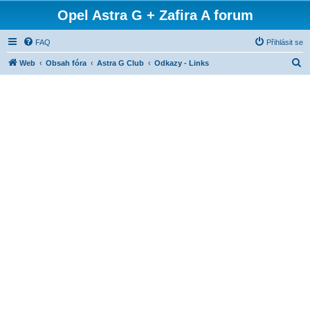
Opel Astra G + Zafira A forum
FAQ
Přihlásit se
H
Web
Obsah fóra
Astra G Club
Odkazy - Links
l
e
d
a
t