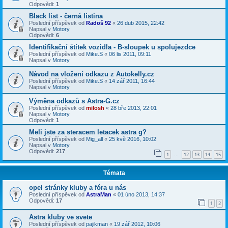
Odpovědi:
1
Black list - černá listina
Poslední příspěvek od
Radoš 92
«
26 dub 2015, 22:42
Napsal v
Motory
Odpovědi:
6
Identifikační štítek vozidla - B-sloupek u spolujezdce
Poslední příspěvek od
Mike.S
«
06 lis 2011, 09:11
Napsal v
Motory
Návod na vložení odkazu z Autokelly.cz
Poslední příspěvek od
Mike.S
«
14 zář 2011, 16:44
Napsal v
Motory
Výměna odkazů s Astra-G.cz
Poslední příspěvek od
milosh
«
28 bře 2013, 22:01
Napsal v
Motory
Odpovědi:
1
Meli jste za steracem letacek astra g?
Poslední příspěvek od
Mig_all
«
25 kvě 2016, 10:02
Napsal v
Motory
Odpovědi:
217
1
12
13
14
15
…
Témata
opel stránky kluby a fóra u nás
Poslední příspěvek od
AstraMan
«
01 úno 2013, 14:37
Odpovědi:
17
1
2
Astra kluby ve svete
Poslední příspěvek od
pajikman
«
19 zář 2012, 10:06