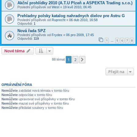
Akční prohlídky 2010 (A.T.U Plzeň a ASPEKTA Trading s.r.o.)
Poslední příspěvek od
West
«
19 kvě 2010, 06:45
Prehladny polsky katalog nahradnych dielov pre Astru G
Poslední příspěvek od
Ruprecht
«
06 dub 2010, 16:58
Odpovědi:
1
Nová řada SPZ
Poslední příspěvek od
Frydex
«
06 pro 2009, 17:45
Odpovědi:
119
1
5
6
7
8
…
Nové téma
1
2
Další
88 témat
Přejít na
OPRÁVNĚNÍ FÓRA
Nemůžete
zakládat nová témata v tomto fóru
Nemůžete
odpovídat v tomto fóru
Nemůžete
upravovat své příspěvky v tomto fóru
Nemůžete
mazat své příspěvky v tomto fóru
Nemůžete
přikládat soubory v tomto fóru