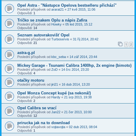
Opel Astra - "Nástupce Opelova bestselleru přichází"
Poslední příspěvek od
ararat21
«
27 kvě 2015, 11:06
Odpovědi:
1
Tričko se znakem Oplu a nápis Zafira
Poslední příspěvek od
Howky
«
05 led 2015, 15:12
Odpovědi:
14
Seznam autovrakovišť Opel
Poslední příspěvek od
Turboservis
«
31 říj 2014, 20:42
Odpovědi:
21
1
2
astra-g.pl
Poslední příspěvek od
kbc_seba
«
14 zář 2014, 23:44
Mickey Garage - Tsunami Calibra 1400hp, 2x engine (bimoto)
Poslední příspěvek od
ZoD
«
14 črc 2014, 23:20
Odpovědi:
4
otačky motoru
Poslední příspěvek od
jiri21
«
16 dub 2014, 13:20
Opel Monza Concept kupé (sa nekoná!)
Poslední příspěvek od
Hardy
«
21 srp 2013, 19:38
Odpovědi:
2
Opel Calibra se vrací
Poslední příspěvek od
Jan22
«
21 čer 2013, 10:00
Odpovědi:
12
prirucka jak na to download
Poslední příspěvek od
vojtavojta
«
02 dub 2013, 08:04
Odpovědi:
1