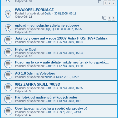
Odpovědi:
37
1
2
3
WWW.OPEL-FORUM.CZ
Poslední příspěvek od
Gallo
«
30 říj 2008, 08:11
Odpovědi:
18
1
2
upload - jednoduche zdielanie suborov
Poslední příspěvek od
QQQQ
«
03 dub 2007, 15:55
Odpovědi:
11
Jaké byly ceny aut v roce 1993? Astra F GSi 16V+Calibra
Poslední příspěvek od
COBEIN
«
25 pro 2019, 18:54
Historie Opel
Poslední příspěvek od
COBEIN
«
20 pro 2019, 15:54
Odpovědi:
10
Pozor na to co v autě děláte, nikdy nevíte jak to vypadá....
Poslední příspěvek od
COBEIN
«
12 črc 2019, 14:29
AG 1.8 5dv. na Volvofóru
Poslední příspěvek od
zdena
«
13 led 2019, 13:22
0912 ZAFIRA SKULL 70USD
Poslední příspěvek od
COBEIN
«
30 pro 2018, 16:35
Odpovědi:
9
Pár fotek od nadšenců eFkových aster
Poslední příspěvek od
COBEIN
«
18 pro 2018, 19:21
Opel tapeta na plochu a spořič obrazovky :-)
Poslední příspěvek od
COBEIN
«
09 říj 2018, 23:43
Odpovědi:
4