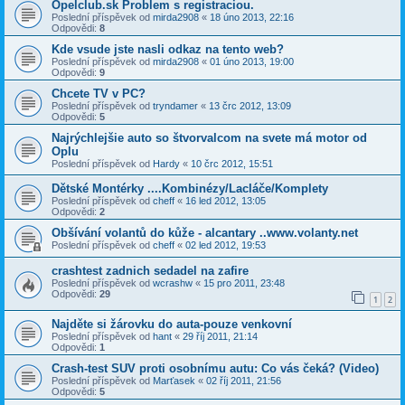
Opelclub.sk Problem s registraciou.
Poslední příspěvek od
mirda2908
«
18 úno 2013, 22:16
Odpovědi:
8
Kde vsude jste nasli odkaz na tento web?
Poslední příspěvek od
mirda2908
«
01 úno 2013, 19:00
Odpovědi:
9
Chcete TV v PC?
Poslední příspěvek od
tryndamer
«
13 črc 2012, 13:09
Odpovědi:
5
Najrýchlejšie auto so štvorvalcom na svete má motor od
Oplu
Poslední příspěvek od
Hardy
«
10 črc 2012, 15:51
Dětské Montérky ....Kombinézy/Lacláče/Komplety
Poslední příspěvek od
cheff
«
16 led 2012, 13:05
Odpovědi:
2
Obšívání volantů do kůže - alcantary ..www.volanty.net
Poslední příspěvek od
cheff
«
02 led 2012, 19:53
crashtest zadnich sedadel na zafire
Poslední příspěvek od
wcrashw
«
15 pro 2011, 23:48
Odpovědi:
29
1
2
Najděte si žárovku do auta-pouze venkovní
Poslední příspěvek od
hant
«
29 říj 2011, 21:14
Odpovědi:
1
Crash-test SUV proti osobnímu autu: Co vás čeká? (Video)
Poslední příspěvek od
Marťasek
«
02 říj 2011, 21:56
Odpovědi:
5