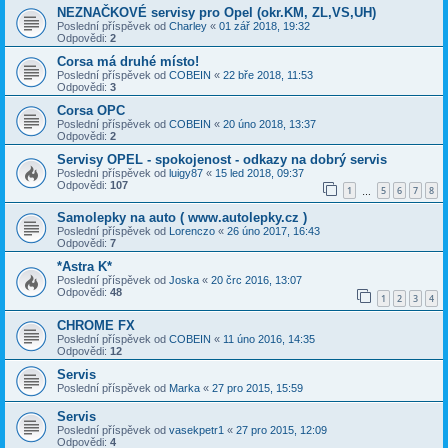
NEZNAČKOVÉ servisy pro Opel (okr.KM, ZL,VS,UH)
Poslední příspěvek od
Charley
«
01 zář 2018, 19:32
Odpovědi:
2
Corsa má druhé místo!
Poslední příspěvek od
COBEIN
«
22 bře 2018, 11:53
Odpovědi:
3
Corsa OPC
Poslední příspěvek od
COBEIN
«
20 úno 2018, 13:37
Odpovědi:
2
Servisy OPEL - spokojenost - odkazy na dobrý servis
Poslední příspěvek od
luigy87
«
15 led 2018, 09:37
Odpovědi:
107
1
5
6
7
8
…
Samolepky na auto ( www.autolepky.cz )
Poslední příspěvek od
Lorenczo
«
26 úno 2017, 16:43
Odpovědi:
7
*Astra K*
Poslední příspěvek od
Joska
«
20 črc 2016, 13:07
Odpovědi:
48
1
2
3
4
CHROME FX
Poslední příspěvek od
COBEIN
«
11 úno 2016, 14:35
Odpovědi:
12
Servis
Poslední příspěvek od
Marka
«
27 pro 2015, 15:59
Servis
Poslední příspěvek od
vasekpetr1
«
27 pro 2015, 12:09
Odpovědi:
4