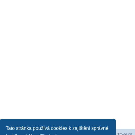
Tato stránka používá cookies k zajištění správné
Web
Obsah fóra
Všechny časy jsou v
UTC+02:00