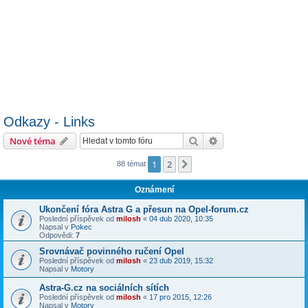
Odkazy - Links
Hledat
Pokročilé hledání
Nové téma
1
2
Další
88 témat
Oznámení
Ukončení fóra Astra G a přesun na Opel-forum.cz
Poslední příspěvek od
milosh
«
04 dub 2020, 10:35
Napsal v
Pokec
Odpovědi:
7
Srovnávač povinného ručení Opel
Poslední příspěvek od
milosh
«
23 dub 2019, 15:32
Napsal v
Motory
Astra-G.cz na sociálních sítích
Poslední příspěvek od
milosh
«
17 pro 2015, 12:26
Napsal v
Motory