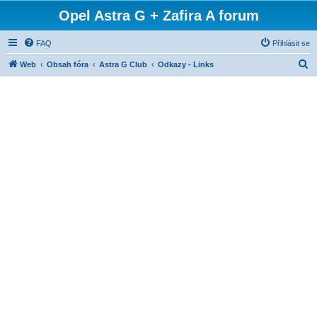
Opel Astra G + Zafira A forum
FAQ
Přihlásit se
H
Web
Obsah fóra
Astra G Club
Odkazy - Links
l
e
d
a
t