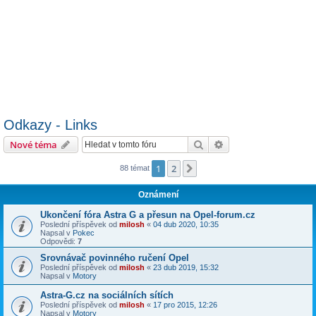
Odkazy - Links
Hledat
Pokročilé hledání
Nové téma
1
2
Další
88 témat
Oznámení
Ukončení fóra Astra G a přesun na Opel-forum.cz
Poslední příspěvek od
milosh
«
04 dub 2020, 10:35
Napsal v
Pokec
Odpovědi:
7
Srovnávač povinného ručení Opel
Poslední příspěvek od
milosh
«
23 dub 2019, 15:32
Napsal v
Motory
Astra-G.cz na sociálních sítích
Poslední příspěvek od
milosh
«
17 pro 2015, 12:26
Napsal v
Motory