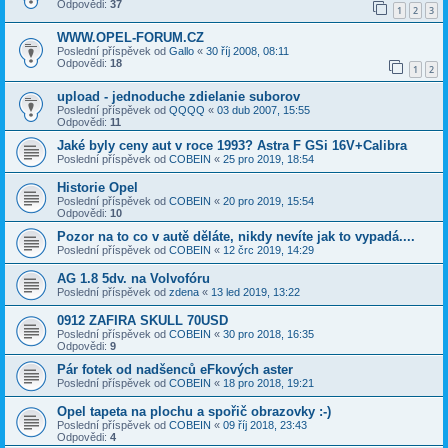
Odpovědi:
37
1
2
3
WWW.OPEL-FORUM.CZ
Poslední příspěvek od
Gallo
«
30 říj 2008, 08:11
Odpovědi:
18
1
2
upload - jednoduche zdielanie suborov
Poslední příspěvek od
QQQQ
«
03 dub 2007, 15:55
Odpovědi:
11
Jaké byly ceny aut v roce 1993? Astra F GSi 16V+Calibra
Poslední příspěvek od
COBEIN
«
25 pro 2019, 18:54
Historie Opel
Poslední příspěvek od
COBEIN
«
20 pro 2019, 15:54
Odpovědi:
10
Pozor na to co v autě děláte, nikdy nevíte jak to vypadá....
Poslední příspěvek od
COBEIN
«
12 črc 2019, 14:29
AG 1.8 5dv. na Volvofóru
Poslední příspěvek od
zdena
«
13 led 2019, 13:22
0912 ZAFIRA SKULL 70USD
Poslední příspěvek od
COBEIN
«
30 pro 2018, 16:35
Odpovědi:
9
Pár fotek od nadšenců eFkových aster
Poslední příspěvek od
COBEIN
«
18 pro 2018, 19:21
Opel tapeta na plochu a spořič obrazovky :-)
Poslední příspěvek od
COBEIN
«
09 říj 2018, 23:43
Odpovědi:
4