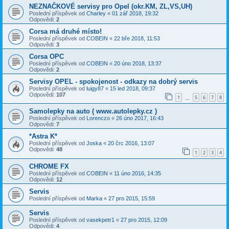
NEZNAČKOVÉ servisy pro Opel (okr.KM, ZL,VS,UH)
Poslední příspěvek od
Charley
«
01 zář 2018, 19:32
Odpovědi:
2
Corsa má druhé místo!
Poslední příspěvek od
COBEIN
«
22 bře 2018, 11:53
Odpovědi:
3
Corsa OPC
Poslední příspěvek od
COBEIN
«
20 úno 2018, 13:37
Odpovědi:
2
Servisy OPEL - spokojenost - odkazy na dobrý servis
Poslední příspěvek od
luigy87
«
15 led 2018, 09:37
Odpovědi:
107
1
5
6
7
8
…
Samolepky na auto ( www.autolepky.cz )
Poslední příspěvek od
Lorenczo
«
26 úno 2017, 16:43
Odpovědi:
7
*Astra K*
Poslední příspěvek od
Joska
«
20 črc 2016, 13:07
Odpovědi:
48
1
2
3
4
CHROME FX
Poslední příspěvek od
COBEIN
«
11 úno 2016, 14:35
Odpovědi:
12
Servis
Poslední příspěvek od
Marka
«
27 pro 2015, 15:59
Servis
Poslední příspěvek od
vasekpetr1
«
27 pro 2015, 12:09
Odpovědi:
4