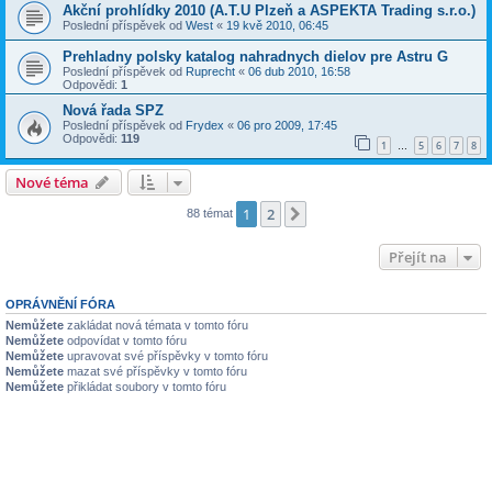
Akční prohlídky 2010 (A.T.U Plzeň a ASPEKTA Trading s.r.o.)
Poslední příspěvek od
West
«
19 kvě 2010, 06:45
Prehladny polsky katalog nahradnych dielov pre Astru G
Poslední příspěvek od
Ruprecht
«
06 dub 2010, 16:58
Odpovědi:
1
Nová řada SPZ
Poslední příspěvek od
Frydex
«
06 pro 2009, 17:45
Odpovědi:
119
1
5
6
7
8
…
Nové téma
1
2
Další
88 témat
Přejít na
OPRÁVNĚNÍ FÓRA
Nemůžete
zakládat nová témata v tomto fóru
Nemůžete
odpovídat v tomto fóru
Nemůžete
upravovat své příspěvky v tomto fóru
Nemůžete
mazat své příspěvky v tomto fóru
Nemůžete
přikládat soubory v tomto fóru