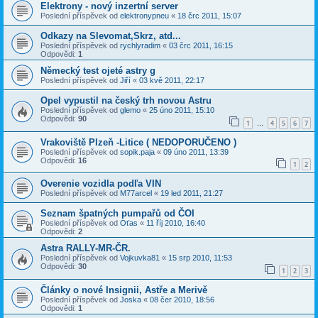
Elektrony - nový inzertní server
Poslední příspěvek od
elektronypneu
«
18 črc 2011, 15:07
Odkazy na Slevomat,Skrz, atd...
Poslední příspěvek od
rychlyradim
«
03 črc 2011, 16:15
Odpovědi:
1
Německý test ojeté astry g
Poslední příspěvek od
Jiří
«
03 kvě 2011, 22:17
Opel vypustil na český trh novou Astru
Poslední příspěvek od
glemo
«
25 úno 2011, 15:10
Odpovědi:
90
1
4
5
6
7
…
Vrakoviště Plzeň -Litice ( NEDOPORUČENO )
Poslední příspěvek od
sopik.paja
«
09 úno 2011, 13:39
Odpovědi:
16
1
2
Overenie vozidla podľa VIN
Poslední příspěvek od
M77arcel
«
19 led 2011, 21:27
Seznam špatných pumpařů od ČOI
Poslední příspěvek od
Oťas
«
11 říj 2010, 16:40
Odpovědi:
2
Astra RALLY-MR-ČR.
Poslední příspěvek od
Vojkuvka81
«
15 srp 2010, 11:53
Odpovědi:
30
1
2
3
Články o nové Insignii, Astře a Merivě
Poslední příspěvek od
Joska
«
08 čer 2010, 18:56
Odpovědi:
1