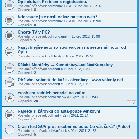
Opelclub.sk Problem s registraciou.
Poslední příspěvek od
mirda2908
«
18 úno 2013, 22:16
Odpovědi:
8
Kde vsude jste nasli odkaz na tento web?
Poslední příspěvek od
mirda2908
«
01 úno 2013, 19:00
Odpovědi:
9
Chcete TV v PC?
Poslední příspěvek od
tryndamer
«
13 črc 2012, 13:09
Odpovědi:
5
Najrýchlejšie auto so štvorvalcom na svete má motor od
Oplu
Poslední příspěvek od
Hardy
«
10 črc 2012, 15:51
Dětské Montérky ....Kombinézy/Lacláče/Komplety
Poslední příspěvek od
cheff
«
16 led 2012, 13:05
Odpovědi:
2
Obšívání volantů do kůže - alcantary ..www.volanty.net
Poslední příspěvek od
cheff
«
02 led 2012, 19:53
crashtest zadnich sedadel na zafire
Poslední příspěvek od
wcrashw
«
15 pro 2011, 23:48
Odpovědi:
29
1
2
Najděte si žárovku do auta-pouze venkovní
Poslední příspěvek od
hant
«
29 říj 2011, 21:14
Odpovědi:
1
Crash-test SUV proti osobnímu autu: Co vás čeká? (Video)
Poslední příspěvek od
Marťasek
«
02 říj 2011, 21:56
Odpovědi:
5