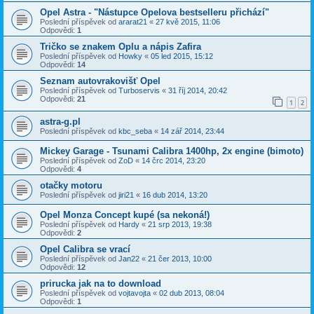
Opel Astra - "Nástupce Opelova bestselleru přichází"
Poslední příspěvek od
ararat21
«
27 kvě 2015, 11:06
Odpovědi:
1
Tričko se znakem Oplu a nápis Zafira
Poslední příspěvek od
Howky
«
05 led 2015, 15:12
Odpovědi:
14
Seznam autovrakovišť Opel
Poslední příspěvek od
Turboservis
«
31 říj 2014, 20:42
Odpovědi:
21
1
2
astra-g.pl
Poslední příspěvek od
kbc_seba
«
14 zář 2014, 23:44
Mickey Garage - Tsunami Calibra 1400hp, 2x engine (bimoto)
Poslední příspěvek od
ZoD
«
14 črc 2014, 23:20
Odpovědi:
4
otačky motoru
Poslední příspěvek od
jiri21
«
16 dub 2014, 13:20
Opel Monza Concept kupé (sa nekoná!)
Poslední příspěvek od
Hardy
«
21 srp 2013, 19:38
Odpovědi:
2
Opel Calibra se vrací
Poslední příspěvek od
Jan22
«
21 čer 2013, 10:00
Odpovědi:
12
prirucka jak na to download
Poslední příspěvek od
vojtavojta
«
02 dub 2013, 08:04
Odpovědi:
1