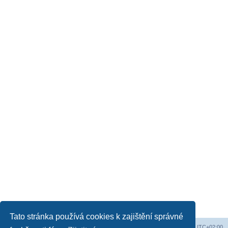
Tato stránka používá cookies k zajištění správné
Web
Obsah fóra
Všechny časy jsou v
UTC+02:00