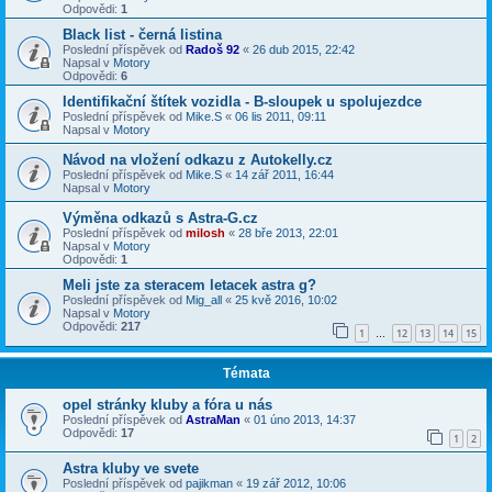
Odpovědi:
1
Black list - černá listina
Poslední příspěvek od
Radoš 92
«
26 dub 2015, 22:42
Napsal v
Motory
Odpovědi:
6
Identifikační štítek vozidla - B-sloupek u spolujezdce
Poslední příspěvek od
Mike.S
«
06 lis 2011, 09:11
Napsal v
Motory
Návod na vložení odkazu z Autokelly.cz
Poslední příspěvek od
Mike.S
«
14 zář 2011, 16:44
Napsal v
Motory
Výměna odkazů s Astra-G.cz
Poslední příspěvek od
milosh
«
28 bře 2013, 22:01
Napsal v
Motory
Odpovědi:
1
Meli jste za steracem letacek astra g?
Poslední příspěvek od
Mig_all
«
25 kvě 2016, 10:02
Napsal v
Motory
Odpovědi:
217
1
12
13
14
15
…
Témata
opel stránky kluby a fóra u nás
Poslední příspěvek od
AstraMan
«
01 úno 2013, 14:37
Odpovědi:
17
1
2
Astra kluby ve svete
Poslední příspěvek od
pajikman
«
19 zář 2012, 10:06