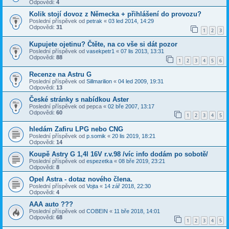
Odpovědi:
4
Kolik stojí dovoz z Německa + přihlášení do provozu?
Poslední příspěvek od
petrak
«
03 led 2014, 14:29
Odpovědi:
31
1
2
3
Kupujete ojetinu? Čtěte, na co vše si dát pozor
Poslední příspěvek od
vasekpetr1
«
07 lis 2013, 13:31
Odpovědi:
88
1
2
3
4
5
6
Recenze na Astru G
Poslední příspěvek od
Sillmarilion
«
04 led 2009, 19:31
Odpovědi:
13
České stránky s nabídkou Aster
Poslední příspěvek od
pepca
«
02 bře 2007, 13:17
Odpovědi:
60
1
2
3
4
5
hledám Zafiru LPG nebo CNG
Poslední příspěvek od
p.somik
«
20 lis 2019, 18:21
Odpovědi:
14
Koupě Astry G 1,4l 16V r.v.98 /víc info dodám po sobotě/
Poslední příspěvek od
espezetka
«
08 bře 2019, 23:21
Odpovědi:
8
Opel Astra - dotaz nového člena.
Poslední příspěvek od
Vojta
«
14 zář 2018, 22:30
Odpovědi:
4
AAA auto ???
Poslední příspěvek od
COBEIN
«
11 bře 2018, 14:01
Odpovědi:
68
1
2
3
4
5