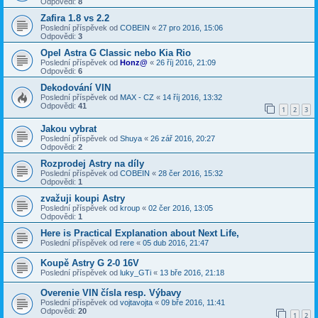
Odpovědi:
8
Zafira 1.8 vs 2.2
Poslední příspěvek od
COBEIN
«
27 pro 2016, 15:06
Odpovědi:
3
Opel Astra G Classic nebo Kia Rio
Poslední příspěvek od
Honz@
«
26 říj 2016, 21:09
Odpovědi:
6
Dekodování VIN
Poslední příspěvek od
MAX - CZ
«
14 říj 2016, 13:32
Odpovědi:
41
1
2
3
Jakou vybrat
Poslední příspěvek od
Shuya
«
26 zář 2016, 20:27
Odpovědi:
2
Rozprodej Astry na díly
Poslední příspěvek od
COBEIN
«
28 čer 2016, 15:32
Odpovědi:
1
zvažuji koupi Astry
Poslední příspěvek od
kroup
«
02 čer 2016, 13:05
Odpovědi:
1
Here is Practical Explanation about Next Life,
Poslední příspěvek od
rere
«
05 dub 2016, 21:47
Koupě Astry G 2-0 16V
Poslední příspěvek od
luky_GTi
«
13 bře 2016, 21:18
Overenie VIN čísla resp. Výbavy
Poslední příspěvek od
vojtavojta
«
09 bře 2016, 11:41
Odpovědi:
20
1
2