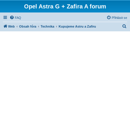
Opel Astra G + Zafira A forum
FAQ
Přihlásit se
H
Web
Obsah fóra
Technika
Kupujeme Astru a Zafiru
l
e
d
a
t