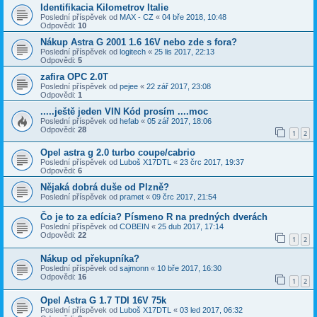
Identifikacia Kilometrov Italie
Poslední příspěvek od
MAX - CZ
«
04 bře 2018, 10:48
Odpovědi:
10
Nákup Astra G 2001 1.6 16V nebo zde s fora?
Poslední příspěvek od
logitech
«
25 lis 2017, 22:13
Odpovědi:
5
zafira OPC 2.0T
Poslední příspěvek od
pejee
«
22 zář 2017, 23:08
Odpovědi:
1
.....ještě jeden VIN Kód prosím ....moc
Poslední příspěvek od
hefab
«
05 zář 2017, 18:06
Odpovědi:
28
1
2
Opel astra g 2.0 turbo coupe/cabrio
Poslední příspěvek od
Luboš X17DTL
«
23 črc 2017, 19:37
Odpovědi:
6
Nějaká dobrá duše od Plzně?
Poslední příspěvek od
pramet
«
09 črc 2017, 21:54
Čo je to za edícia? Písmeno R na predných dverách
Poslední příspěvek od
COBEIN
«
25 dub 2017, 17:14
Odpovědi:
22
1
2
Nákup od překupníka?
Poslední příspěvek od
sajmonn
«
10 bře 2017, 16:30
Odpovědi:
16
1
2
Opel Astra G 1.7 TDI 16V 75k
Poslední příspěvek od
Luboš X17DTL
«
03 led 2017, 06:32