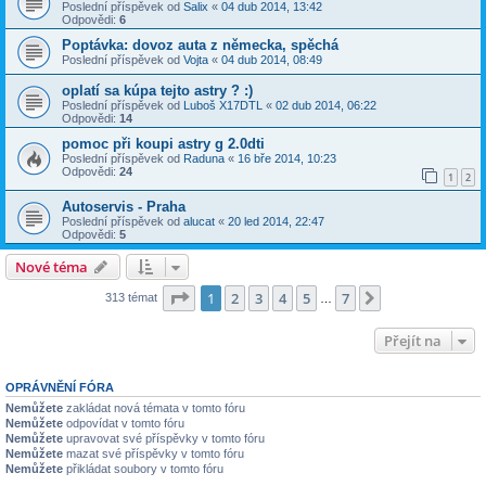
Poslední příspěvek od
Salix
«
04 dub 2014, 13:42
Odpovědi:
6
Poptávka: dovoz auta z německa, spěchá
Poslední příspěvek od
Vojta
«
04 dub 2014, 08:49
oplatí sa kúpa tejto astry ? :)
Poslední příspěvek od
Luboš X17DTL
«
02 dub 2014, 06:22
Odpovědi:
14
pomoc při koupi astry g 2.0dti
Poslední příspěvek od
Raduna
«
16 bře 2014, 10:23
Odpovědi:
24
1
2
Autoservis - Praha
Poslední příspěvek od
alucat
«
20 led 2014, 22:47
Odpovědi:
5
Nové téma
Stránka
1
z
7
1
2
3
4
5
7
Další
313 témat
…
Přejít na
OPRÁVNĚNÍ FÓRA
Nemůžete
zakládat nová témata v tomto fóru
Nemůžete
odpovídat v tomto fóru
Nemůžete
upravovat své příspěvky v tomto fóru
Nemůžete
mazat své příspěvky v tomto fóru
Nemůžete
přikládat soubory v tomto fóru