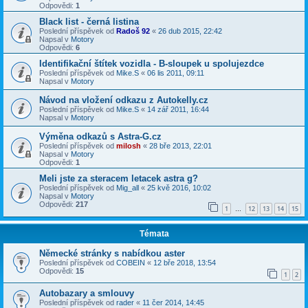
Odpovědi:
1
Black list - černá listina
Poslední příspěvek od
Radoš 92
«
26 dub 2015, 22:42
Napsal v
Motory
Odpovědi:
6
Identifikační štítek vozidla - B-sloupek u spolujezdce
Poslední příspěvek od
Mike.S
«
06 lis 2011, 09:11
Napsal v
Motory
Návod na vložení odkazu z Autokelly.cz
Poslední příspěvek od
Mike.S
«
14 zář 2011, 16:44
Napsal v
Motory
Výměna odkazů s Astra-G.cz
Poslední příspěvek od
milosh
«
28 bře 2013, 22:01
Napsal v
Motory
Odpovědi:
1
Meli jste za steracem letacek astra g?
Poslední příspěvek od
Mig_all
«
25 kvě 2016, 10:02
Napsal v
Motory
Odpovědi:
217
1
12
13
14
15
…
Témata
Německé stránky s nabídkou aster
Poslední příspěvek od
COBEIN
«
12 bře 2018, 13:54
Odpovědi:
15
1
2
Autobazary a smlouvy
Poslední příspěvek od
rader
«
11 čer 2014, 14:45