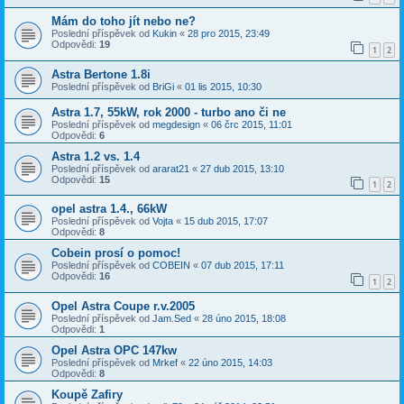
Mám do toho jít nebo ne?
Poslední příspěvek od
Kukin
«
28 pro 2015, 23:49
Odpovědi:
19
1
2
Astra Bertone 1.8i
Poslední příspěvek od
BriGi
«
01 lis 2015, 10:30
Astra 1.7, 55kW, rok 2000 - turbo ano či ne
Poslední příspěvek od
megdesign
«
06 črc 2015, 11:01
Odpovědi:
6
Astra 1.2 vs. 1.4
Poslední příspěvek od
ararat21
«
27 dub 2015, 13:10
Odpovědi:
15
1
2
opel astra 1.4., 66kW
Poslední příspěvek od
Vojta
«
15 dub 2015, 17:07
Odpovědi:
8
Cobein prosí o pomoc!
Poslední příspěvek od
COBEIN
«
07 dub 2015, 17:11
Odpovědi:
16
1
2
Opel Astra Coupe r.v.2005
Poslední příspěvek od
Jam.Sed
«
28 úno 2015, 18:08
Odpovědi:
1
Opel Astra OPC 147kw
Poslední příspěvek od
Mrkef
«
22 úno 2015, 14:03
Odpovědi:
8
Koupě Zafiry