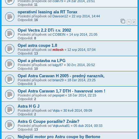
Poslední příspěvek od
colin79
«
24 zář 2014, 23:51
Odpovědi:
11
operativní leasing ala RT Torax
Poslední příspěvek od
Davson12
«
22 srp 2014, 14:44
Odpovědi:
16
1
2
Opel Vectra 2.2 DTi r.v. 2002
Poslední příspěvek od
COBEIN
«
14 srp 2014, 21:05
Odpovědi:
8
Opel astra coupe 1.8
Poslední příspěvek od
milosh
«
12 srp 2014, 07:04
Odpovědi:
13
Opel a přestavba na LPG
Poslední příspěvek od
luigy87
«
30 črc 2014, 20:52
Odpovědi:
10
Opel Astra Caravan H 2005 - predný naraznik,
Poslední příspěvek od
brian29
«
18 čer 2014, 23:25
Odpovědi:
1
Opel Astra Caravan 1,7 DTH - havaroval som !
Poslední příspěvek od
pepopel
«
18 čer 2014, 22:15
Odpovědi:
2
Astra H G J
Poslední příspěvek od
Vojta
«
30 kvě 2014, 09:09
Odpovědi:
2
Astra G Coupe poradíte? Znáte?
Poslední příspěvek od
Vojkuvka81
«
05 dub 2014, 00:33
Odpovědi:
13
Nejlepší motor pro Astru coupe by Bertone