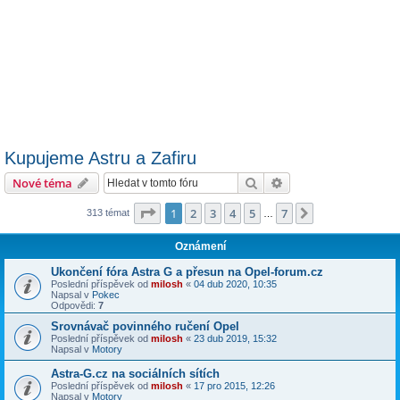
Kupujeme Astru a Zafiru
Hledat
Pokročilé hledání
Nové téma
Stránka
1
z
7
1
2
3
4
5
7
Další
313 témat
…
Oznámení
Ukončení fóra Astra G a přesun na Opel-forum.cz
Poslední příspěvek od
milosh
«
04 dub 2020, 10:35
Napsal v
Pokec
Odpovědi:
7
Srovnávač povinného ručení Opel
Poslední příspěvek od
milosh
«
23 dub 2019, 15:32
Napsal v
Motory
Astra-G.cz na sociálních sítích
Poslední příspěvek od
milosh
«
17 pro 2015, 12:26
Napsal v
Motory