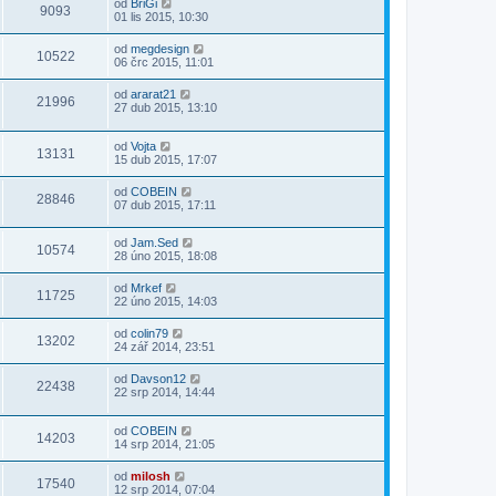
od
BriGi
9093
01 lis 2015, 10:30
od
megdesign
10522
06 črc 2015, 11:01
od
ararat21
21996
27 dub 2015, 13:10
od
Vojta
13131
15 dub 2015, 17:07
od
COBEIN
28846
07 dub 2015, 17:11
od
Jam.Sed
10574
28 úno 2015, 18:08
od
Mrkef
11725
22 úno 2015, 14:03
od
colin79
13202
24 zář 2014, 23:51
od
Davson12
22438
22 srp 2014, 14:44
od
COBEIN
14203
14 srp 2014, 21:05
od
milosh
17540
12 srp 2014, 07:04