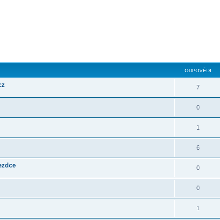
ilé hledání
ODPOVĚDI
cz
7
0
1
6
jezdce
0
0
1