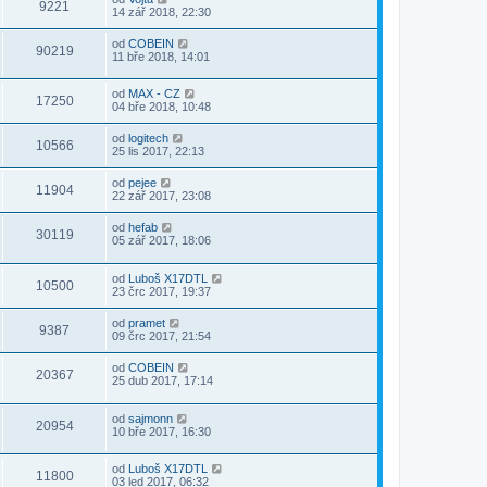
9221
14 zář 2018, 22:30
od
COBEIN
90219
11 bře 2018, 14:01
od
MAX - CZ
17250
04 bře 2018, 10:48
od
logitech
10566
25 lis 2017, 22:13
od
pejee
11904
22 zář 2017, 23:08
od
hefab
30119
05 zář 2017, 18:06
od
Luboš X17DTL
10500
23 črc 2017, 19:37
od
pramet
9387
09 črc 2017, 21:54
od
COBEIN
20367
25 dub 2017, 17:14
od
sajmonn
20954
10 bře 2017, 16:30
od
Luboš X17DTL
11800
03 led 2017, 06:32