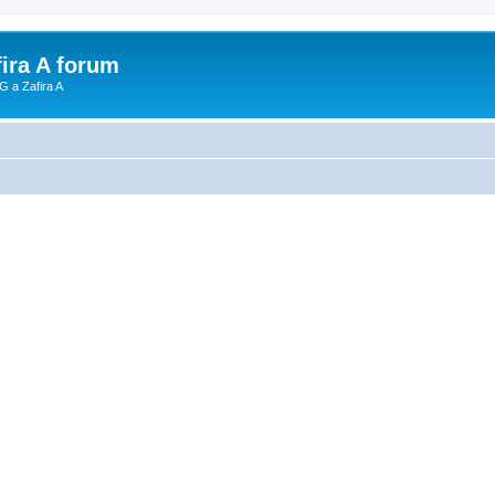
fira A forum
G a Zafira A