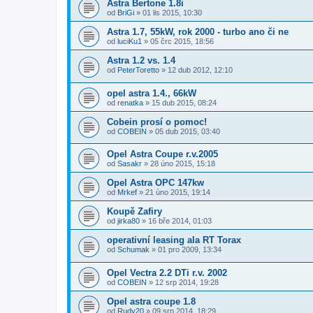
Astra Bertone 1.8i
od
BriGi
»
01 lis 2015, 10:30
Astra 1.7, 55kW, rok 2000 - turbo ano či ne
od
luciKu1
»
05 črc 2015, 18:56
Astra 1.2 vs. 1.4
od
PeterToretto
»
12 dub 2012, 12:10
opel astra 1.4., 66kW
od
renatka
»
15 dub 2015, 08:24
Cobein prosí o pomoc!
od
COBEIN
»
05 dub 2015, 03:40
Opel Astra Coupe r.v.2005
od
Sasakr
»
28 úno 2015, 15:18
Opel Astra OPC 147kw
od
Mrkef
»
21 úno 2015, 19:14
Koupě Zafiry
od
jirka80
»
16 bře 2014, 01:03
operativní leasing ala RT Torax
od
Schumak
»
01 pro 2009, 13:34
Opel Vectra 2.2 DTi r.v. 2002
od
COBEIN
»
12 srp 2014, 19:28
Opel astra coupe 1.8
od
Rudy20
»
09 srp 2014, 18:29