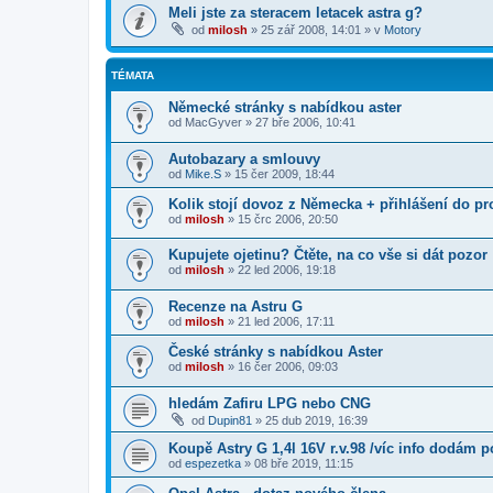
Meli jste za steracem letacek astra g?
od
milosh
»
25 zář 2008, 14:01
» v
Motory
TÉMATA
Německé stránky s nabídkou aster
od
MacGyver
»
27 bře 2006, 10:41
Autobazary a smlouvy
od
Mike.S
»
15 čer 2009, 18:44
Kolik stojí dovoz z Německa + přihlášení do p
od
milosh
»
15 črc 2006, 20:50
Kupujete ojetinu? Čtěte, na co vše si dát pozor
od
milosh
»
22 led 2006, 19:18
Recenze na Astru G
od
milosh
»
21 led 2006, 17:11
České stránky s nabídkou Aster
od
milosh
»
16 čer 2006, 09:03
hledám Zafiru LPG nebo CNG
od
Dupin81
»
25 dub 2019, 16:39
Koupě Astry G 1,4l 16V r.v.98 /víc info dodám p
od
espezetka
»
08 bře 2019, 11:15