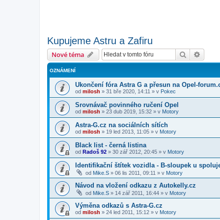
Kupujeme Astru a Zafiru
Hledat
Pokroč
Nové téma
OZNÁMENÍ
Ukončení fóra Astra G a přesun na Opel-forum.
od
milosh
»
31 bře 2020, 14:11
» v
Pokec
Srovnávač povinného ručení Opel
od
milosh
»
23 dub 2019, 15:32
» v
Motory
Astra-G.cz na sociálních sítích
od
milosh
»
19 led 2013, 11:05
» v
Motory
Black list - černá listina
od
Radoš 92
»
30 zář 2012, 20:45
» v
Motory
Identifikační štítek vozidla - B-sloupek u spolu
od
Mike.S
»
06 lis 2011, 09:11
» v
Motory
Návod na vložení odkazu z Autokelly.cz
od
Mike.S
»
14 zář 2011, 16:44
» v
Motory
Výměna odkazů s Astra-G.cz
od
milosh
»
24 led 2011, 15:12
» v
Motory