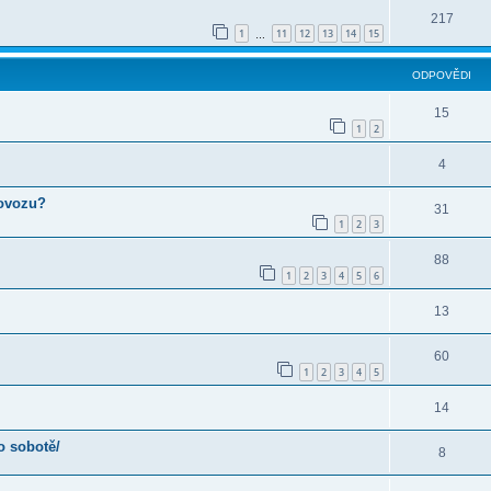
217
1
11
12
13
14
15
…
ODPOVĚDI
15
1
2
4
rovozu?
31
1
2
3
88
1
2
3
4
5
6
13
60
1
2
3
4
5
14
o sobotě/
8