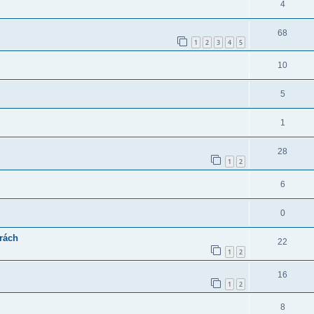
4
68
1
2
3
4
5
10
5
1
28
1
2
6
0
rách
22
1
2
16
1
2
8