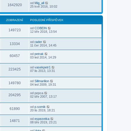
od
Mig_all
1642920
25 kvě 2016, 10:02
ZOBRAZENÍ
POSLEDNÍ PŘÍSPĚVEK
od
COBEIN
149723
12 bře 2018, 13:54
od
rader
13334
11 čer 2014, 14:45
od
petrak
60457
03 led 2014, 14:29
od
vasekpetr1
223425
07 lis 2013, 13:31
od
Sillmarilion
149780
04 led 2009, 19:31
od
pepca
204295
02 bře 2007, 13:17
od
p.somik
61890
20 lis 2019, 18:21
od
espezetka
14871
08 bře 2019, 23:21
od
Vojta