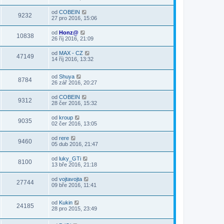
od
COBEIN
9232
27 pro 2016, 15:06
od
Honz@
10838
26 říj 2016, 21:09
od
MAX - CZ
47149
14 říj 2016, 13:32
od
Shuya
8784
26 zář 2016, 20:27
od
COBEIN
9312
28 čer 2016, 15:32
od
kroup
9035
02 čer 2016, 13:05
od
rere
9460
05 dub 2016, 21:47
od
luky_GTi
8100
13 bře 2016, 21:18
od
vojtavojta
27744
09 bře 2016, 11:41
od
Kukin
24185
28 pro 2015, 23:49