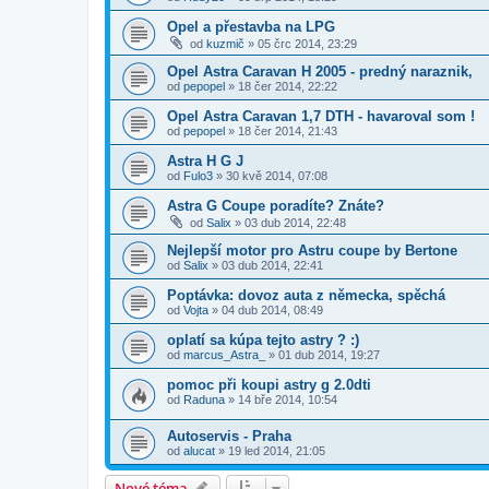
Opel a přestavba na LPG
od
kuzmič
»
05 črc 2014, 23:29
Opel Astra Caravan H 2005 - predný naraznik,
od
pepopel
»
18 čer 2014, 22:22
Opel Astra Caravan 1,7 DTH - havaroval som !
od
pepopel
»
18 čer 2014, 21:43
Astra H G J
od
Fulo3
»
30 kvě 2014, 07:08
Astra G Coupe poradíte? Znáte?
od
Salix
»
03 dub 2014, 22:48
Nejlepší motor pro Astru coupe by Bertone
od
Salix
»
03 dub 2014, 22:41
Poptávka: dovoz auta z německa, spěchá
od
Vojta
»
04 dub 2014, 08:49
oplatí sa kúpa tejto astry ? :)
od
marcus_Astra_
»
01 dub 2014, 19:27
pomoc při koupi astry g 2.0dti
od
Raduna
»
14 bře 2014, 10:54
Autoservis - Praha
od
alucat
»
19 led 2014, 21:05
Nové téma