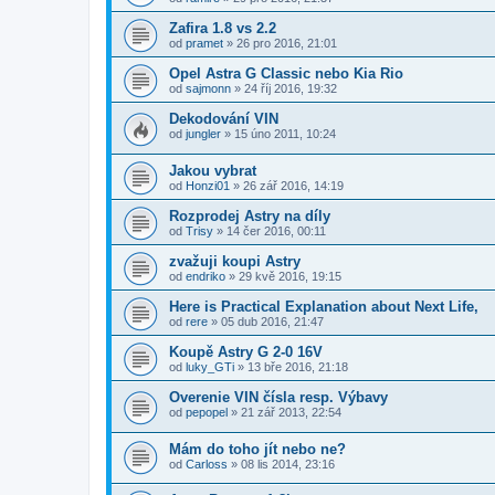
Zafira 1.8 vs 2.2
od
pramet
»
26 pro 2016, 21:01
Opel Astra G Classic nebo Kia Rio
od
sajmonn
»
24 říj 2016, 19:32
Dekodování VIN
od
jungler
»
15 úno 2011, 10:24
Jakou vybrat
od
Honzi01
»
26 zář 2016, 14:19
Rozprodej Astry na díly
od
Trisy
»
14 čer 2016, 00:11
zvažuji koupi Astry
od
endriko
»
29 kvě 2016, 19:15
Here is Practical Explanation about Next Life,
od
rere
»
05 dub 2016, 21:47
Koupě Astry G 2-0 16V
od
luky_GTi
»
13 bře 2016, 21:18
Overenie VIN čísla resp. Výbavy
od
pepopel
»
21 zář 2013, 22:54
Mám do toho jít nebo ne?
od
Carloss
»
08 lis 2014, 23:16