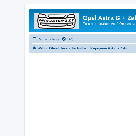
Opel Astra G + Za
Forum pro majitele vozů Opel Astra 
Rychlé odkazy
FAQ
Web
Obsah fóra
Technika
Kupujeme Astru a Zafiru