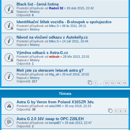
Black list - černá listina
Poslední příspěvek od
Radoš 92
«
26 dub 2015, 22:42
Napsal v
Motory
Odpovědi:
6
Identifikační štítek vozidla - B-sloupek u spolujezdce
Poslední příspěvek od
Mike.S
«
06 lis 2011, 09:11
Napsal v
Motory
Návod na vložení odkazu z Autokelly.cz
Poslední příspěvek od
Mike.S
«
14 zář 2011, 16:44
Napsal v
Motory
Výměna odkazů s Astra-G.cz
Poslední příspěvek od
milosh
«
28 bře 2013, 22:01
Napsal v
Motory
Odpovědi:
1
Meli jste za steracem letacek astra g?
Poslední příspěvek od
Mig_all
«
25 kvě 2016, 10:02
Napsal v
Motory
Odpovědi:
217
1
12
13
14
15
…
Témata
Astra G by Veron from Poland X16SZR 3dv.
Poslední příspěvek od
ada1986
«
30 srp 2018, 22:23
Odpovědi:
38
1
2
3
Astra G 2.0 16V swap to OPC Z20LEH
Poslední příspěvek od
benjail87
«
29 dub 2013, 22:47
Odpovědi:
2