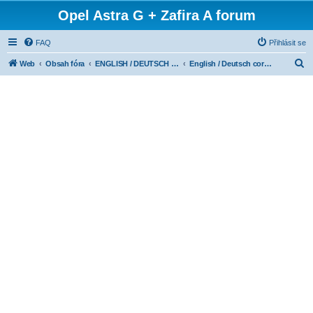
Opel Astra G + Zafira A forum
FAQ
Přihlásit se
H
Web
Obsah fóra
ENGLISH / DEUTSCH CORNER
English / Deutsch corner
l
e
d
a
t