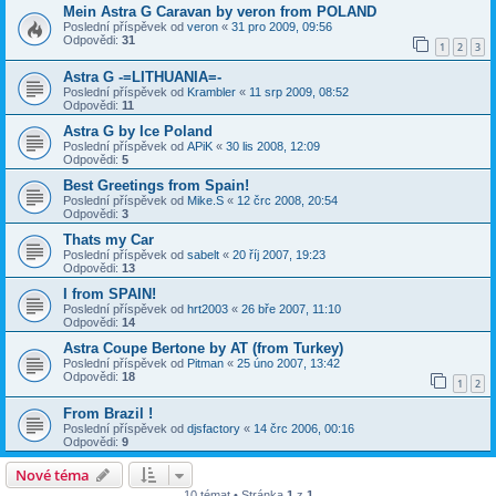
Mein Astra G Caravan by veron from POLAND
Poslední příspěvek od
veron
«
31 pro 2009, 09:56
Odpovědi:
31
1
2
3
Astra G -=LITHUANIA=-
Poslední příspěvek od
Krambler
«
11 srp 2009, 08:52
Odpovědi:
11
Astra G by Ice Poland
Poslední příspěvek od
APiK
«
30 lis 2008, 12:09
Odpovědi:
5
Best Greetings from Spain!
Poslední příspěvek od
Mike.S
«
12 črc 2008, 20:54
Odpovědi:
3
Thats my Car
Poslední příspěvek od
sabelt
«
20 říj 2007, 19:23
Odpovědi:
13
I from SPAIN!
Poslední příspěvek od
hrt2003
«
26 bře 2007, 11:10
Odpovědi:
14
Astra Coupe Bertone by AT (from Turkey)
Poslední příspěvek od
Pitman
«
25 úno 2007, 13:42
Odpovědi:
18
1
2
From Brazil !
Poslední příspěvek od
djsfactory
«
14 črc 2006, 00:16
Odpovědi:
9
Nové téma
10 témat • Stránka
1
z
1