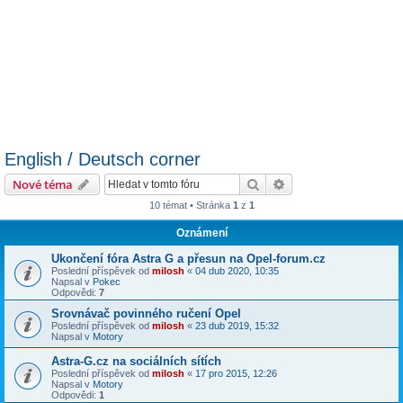
English / Deutsch corner
Hledat
Pokročilé hledání
Nové téma
10 témat • Stránka
1
z
1
Oznámení
Ukončení fóra Astra G a přesun na Opel-forum.cz
Poslední příspěvek od
milosh
«
04 dub 2020, 10:35
Napsal v
Pokec
Odpovědi:
7
Srovnávač povinného ručení Opel
Poslední příspěvek od
milosh
«
23 dub 2019, 15:32
Napsal v
Motory
Astra-G.cz na sociálních sítích
Poslední příspěvek od
milosh
«
17 pro 2015, 12:26
Napsal v
Motory
Odpovědi:
1