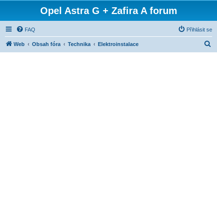
Opel Astra G + Zafira A forum
FAQ
Přihlásit se
H
Web
Obsah fóra
Technika
Elektroinstalace
l
e
d
a
t