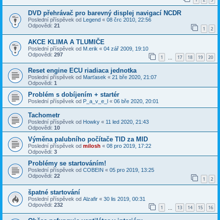
DVD přehrávač pro barevný displej navigací NCDR
Poslední příspěvek od
Legend
«
08 črc 2010, 22:56
Odpovědi:
21
1
2
AKCE KLIMA A TLUMIČE
Poslední příspěvek od
M.erik
«
04 zář 2009, 19:10
Odpovědi:
297
1
17
18
19
20
…
Reset engine ECU riadiaca jednotka
Poslední příspěvek od
Marťasek
«
21 bře 2020, 21:07
Odpovědi:
1
Problém s dobíjením + startér
Poslední příspěvek od
P_a_v_e_l
«
06 bře 2020, 20:01
Tachometr
Poslední příspěvek od
Howky
«
11 led 2020, 21:43
Odpovědi:
10
Výměna palubního počítače TID za MID
Poslední příspěvek od
milosh
«
08 pro 2019, 17:22
Odpovědi:
3
Problémy se startováním!
Poslední příspěvek od
COBEIN
«
05 pro 2019, 13:25
Odpovědi:
22
1
2
špatné startování
Poslední příspěvek od
Alzafir
«
30 lis 2019, 00:31
Odpovědi:
232
1
13
14
15
16
…