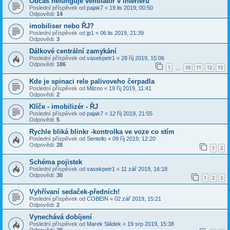
Občas nefunguje ventilátor v interiéru
Poslední příspěvek od
pajak7
«
19 lis 2019, 00:50
Odpovědi:
14
imobiliser nebo ŘJ?
Poslední příspěvek od
jp1
«
06 lis 2019, 21:39
Odpovědi:
3
Dálkové centrální zamykání
Poslední příspěvek od
vasekpetr1
«
28 říj 2019, 15:06
Odpovědi:
186
1
10
11
12
13
…
Kde je spinaci rele palivoveho čerpadla
Poslední příspěvek od
Milzno
«
19 říj 2019, 11:41
Odpovědi:
2
Klíče - imobilizér - ŘJ
Poslední příspěvek od
pajak7
«
12 říj 2019, 21:55
Odpovědi:
5
Rychle bliká blinkr -kontrolka ve voze co stím
Poslední příspěvek od
Sentello
«
09 říj 2019, 12:20
Odpovědi:
28
1
2
Schéma pojistek
Poslední příspěvek od
vasekpetr1
«
11 zář 2019, 16:18
Odpovědi:
30
1
2
3
Vyhřívaní sedaček-předních!
Poslední příspěvek od
COBEIN
«
02 zář 2019, 15:21
Odpovědi:
2
Vynechává dobíjení
Poslední příspěvek od
Marek Sládek
«
19 srp 2019, 15:38