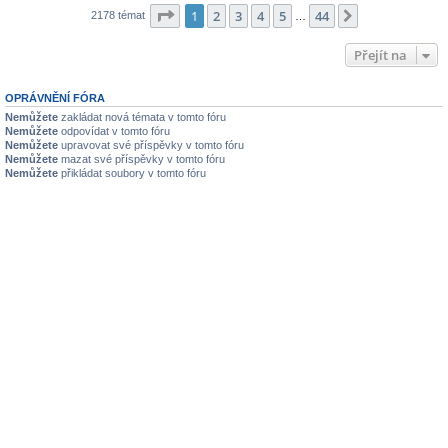
Stránka
1
z
44
1
2
3
4
5
44
Další
2178 témat
…
Přejít na
OPRÁVNĚNÍ FÓRA
Nemůžete
zakládat nová témata v tomto fóru
Nemůžete
odpovídat v tomto fóru
Nemůžete
upravovat své příspěvky v tomto fóru
Nemůžete
mazat své příspěvky v tomto fóru
Nemůžete
přikládat soubory v tomto fóru