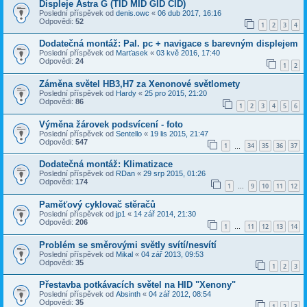
Displeje Astra G (TID MID GID CID)
Poslední příspěvek od
denis.owc
«
06 dub 2017, 16:16
Odpovědi:
52
1
2
3
4
Dodatečná montáž: Pal. pc + navigace s barevným displejem
Poslední příspěvek od
Marťasek
«
03 kvě 2016, 17:40
Odpovědi:
24
1
2
Záměna světel HB3,H7 za Xenonové světlomety
Poslední příspěvek od
Hardy
«
25 pro 2015, 21:20
Odpovědi:
86
1
2
3
4
5
6
Výměna žárovek podsvícení - foto
Poslední příspěvek od
Sentello
«
19 lis 2015, 21:47
Odpovědi:
547
1
34
35
36
37
…
Dodatečná montáž: Klimatizace
Poslední příspěvek od
RDan
«
29 srp 2015, 01:26
Odpovědi:
174
1
9
10
11
12
…
Paměťový cyklovač stěračů
Poslední příspěvek od
jp1
«
14 zář 2014, 21:30
Odpovědi:
206
1
11
12
13
14
…
Problém se směrovými světly svítí/nesvítí
Poslední příspěvek od
Mikal
«
04 zář 2013, 09:53
Odpovědi:
35
1
2
3
Přestavba potkávacích světel na HID "Xenony"
Poslední příspěvek od
Absinth
«
04 zář 2012, 08:54
Odpovědi:
35
1
2
3