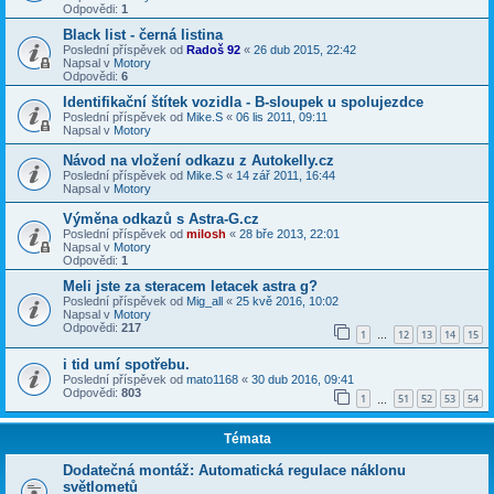
Odpovědi:
1
Black list - černá listina
Poslední příspěvek od
Radoš 92
«
26 dub 2015, 22:42
Napsal v
Motory
Odpovědi:
6
Identifikační štítek vozidla - B-sloupek u spolujezdce
Poslední příspěvek od
Mike.S
«
06 lis 2011, 09:11
Napsal v
Motory
Návod na vložení odkazu z Autokelly.cz
Poslední příspěvek od
Mike.S
«
14 zář 2011, 16:44
Napsal v
Motory
Výměna odkazů s Astra-G.cz
Poslední příspěvek od
milosh
«
28 bře 2013, 22:01
Napsal v
Motory
Odpovědi:
1
Meli jste za steracem letacek astra g?
Poslední příspěvek od
Mig_all
«
25 kvě 2016, 10:02
Napsal v
Motory
Odpovědi:
217
1
12
13
14
15
…
i tid umí spotřebu.
Poslední příspěvek od
mato1168
«
30 dub 2016, 09:41
Odpovědi:
803
1
51
52
53
54
…
Témata
Dodatečná montáž: Automatická regulace náklonu
světlometů