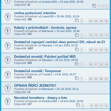
Poslední příspěvek od
tominko1981
«
03 dub 2020, 20:58
Odpovědi:
42
1
2
3
změna podsvícení interiéru
Poslední příspěvek od
Lopez000
«
05 bře 2020, 10:24
Odpovědi:
388
1
23
24
25
26
…
Kabely v průchodkách - kontrola, oprava
Poslední příspěvek od
Marťasek
«
19 úno 2020, 18:46
Odpovědi:
253
1
14
15
16
17
…
Dodatečné zapojení zavírání oken pomocí DO, návod str.23
Poslední příspěvek od
Pjasatoo
«
01 pro 2019, 15:25
Odpovědi:
1087
1
70
71
72
73
…
Dodatečná montáž: Palubní počítač MID
Poslední příspěvek od
Pjasatoo
«
25 čer 2019, 09:34
Odpovědi:
489
1
30
31
32
33
…
Dodatečná montáž: Tempomat
Poslední příspěvek od
Troodon
«
14 lis 2018, 20:27
Odpovědi:
849
1
54
55
56
57
…
OPRAVA ŘÍDÍCÍ JEDNOTKY
Poslední příspěvek od
Marťasek
«
26 zář 2018, 20:11
Odpovědi:
14
Neznámé konektory - dotazy a foto
Poslední příspěvek od
tominko1981
«
18 kvě 2018, 19:55
Odpovědi:
167
1
9
10
11
12
…