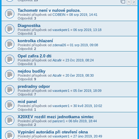
Odpovědi:
29
1
2
Tachometr není v nulové poloze.
Poslední příspěvek od
COBEIN
«
08 srp 2019, 14:41
Odpovědi:
3
Diagnostika
Poslední příspěvek od
vasekpetr1
«
06 srp 2019, 13:18
Odpovědi:
1
kontrolka chlazení
Poslední příspěvek od
zdenal26
«
01 srp 2019, 09:08
Odpovědi:
2
Opel zafira 2.0 dti
Poslední příspěvek od
Alzafir
«
23 črc 2019, 08:24
Odpovědi:
1
nejdou budíky
Poslední příspěvek od
Alzafir
«
20 čer 2019, 08:30
Odpovědi:
9
predradny odpor
Poslední příspěvek od
vasekpetr1
«
05 čer 2019, 18:09
Odpovědi:
7
mid panel
Poslední příspěvek od
vasekpetr1
«
30 kvě 2019, 10:02
Odpovědi:
1
X20XEV rozdil mezi jednotkama simtec
Poslední příspěvek od
panzer1
«
06 bře 2019, 18:44
Odpovědi:
2
Vypinání autorádia při otevření okna
Poslední příspěvek od
vasekpetr1
«
27 úno 2019, 20:49