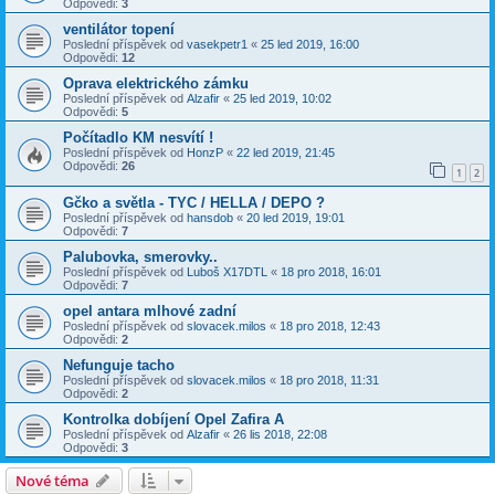
Odpovědi:
3
ventilátor topení
Poslední příspěvek od
vasekpetr1
«
25 led 2019, 16:00
Odpovědi:
12
Oprava elektrického zámku
Poslední příspěvek od
Alzafir
«
25 led 2019, 10:02
Odpovědi:
5
Počítadlo KM nesvítí !
Poslední příspěvek od
HonzP
«
22 led 2019, 21:45
Odpovědi:
26
1
2
Gčko a světla - TYC / HELLA / DEPO ?
Poslední příspěvek od
hansdob
«
20 led 2019, 19:01
Odpovědi:
7
Palubovka, smerovky..
Poslední příspěvek od
Luboš X17DTL
«
18 pro 2018, 16:01
Odpovědi:
7
opel antara mlhové zadní
Poslední příspěvek od
slovacek.milos
«
18 pro 2018, 12:43
Odpovědi:
2
Nefunguje tacho
Poslední příspěvek od
slovacek.milos
«
18 pro 2018, 11:31
Odpovědi:
2
Kontrolka dobíjení Opel Zafira A
Poslední příspěvek od
Alzafir
«
26 lis 2018, 22:08
Odpovědi:
3
Nové téma