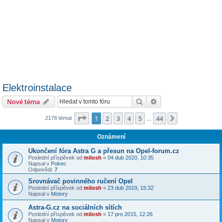
Elektroinstalace
Hledat
Pokročilé hledání
Nové téma
Stránka
1
z
44
1
2
3
4
5
44
Další
2178 témat
…
Oznámení
Ukončení fóra Astra G a přesun na Opel-forum.cz
Poslední příspěvek od
milosh
«
04 dub 2020, 10:35
Napsal v
Pokec
Odpovědi:
7
Srovnávač povinného ručení Opel
Poslední příspěvek od
milosh
«
23 dub 2019, 15:32
Napsal v
Motory
Astra-G.cz na sociálních sítích
Poslední příspěvek od
milosh
«
17 pro 2015, 12:26
Napsal v
Motory