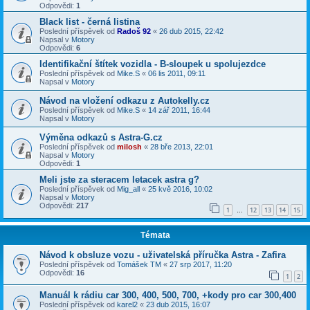
Odpovědi:
1
Black list - černá listina
Poslední příspěvek od
Radoš 92
«
26 dub 2015, 22:42
Napsal v
Motory
Odpovědi:
6
Identifikační štítek vozidla - B-sloupek u spolujezdce
Poslední příspěvek od
Mike.S
«
06 lis 2011, 09:11
Napsal v
Motory
Návod na vložení odkazu z Autokelly.cz
Poslední příspěvek od
Mike.S
«
14 zář 2011, 16:44
Napsal v
Motory
Výměna odkazů s Astra-G.cz
Poslední příspěvek od
milosh
«
28 bře 2013, 22:01
Napsal v
Motory
Odpovědi:
1
Meli jste za steracem letacek astra g?
Poslední příspěvek od
Mig_all
«
25 kvě 2016, 10:02
Napsal v
Motory
Odpovědi:
217
1
12
13
14
15
…
Témata
Návod k obsluze vozu - uživatelská příručka Astra - Zafira
Poslední příspěvek od
Tomášek TM
«
27 srp 2017, 11:20
Odpovědi:
16
1
2
Manuál k rádiu car 300, 400, 500, 700, +kody pro car 300,400
Poslední příspěvek od
karel2
«
23 dub 2015, 16:07