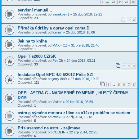
1
23
24
25
26
…
servisní manuál...
Poslední příspěvek od
vasekpetr1
«
25 dub 2018, 19:21
Odpovědi:
23
1
2
Příručka údržby a oprav opel corsa D
Poslední příspěvek od
lcernin
«
25 dub 2018, 18:06
Jak na to kniha
Poslední příspěvek od
MAX - CZ
«
31 bře 2018, 21:46
Odpovědi:
1
Opel Tis2000 CZ/SK
Poslední příspěvek od
PetrCh
«
24 úno 2018, 03:11
Odpovědi:
33
1
2
3
Instalace Opel EPC 4.0 6/2012-Pište SZ!!
Poslední příspěvek od
jerry1949
«
27 dub 2016, 19:20
Odpovědi:
111
1
5
6
7
8
…
OPEL ASTRA G - NADMERNÉ DYMENIE , HUSTÝ ČIERNY
DYM
Poslední příspěvek od
Visitor
«
20 led 2016, 03:59
Odpovědi:
1
astra g výměna motoru z14xe za x14xe problém se startem
Poslední příspěvek od
owe78
«
27 říj 2014, 15:18
Odpovědi:
5
Prislusenstvi na astru - zajimave
Poslední příspěvek od
COBEIN
«
22 srp 2014, 22:23
Odpovědi:
6