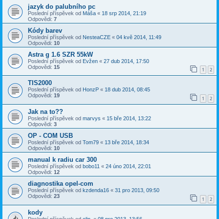
jazyk do palubního pc
Poslední příspěvek od
Máša
«
18 srp 2014, 21:19
Odpovědi:
7
Kódy barev
Poslední příspěvek od
NesteaCZE
«
04 kvě 2014, 11:49
Odpovědi:
10
Astra g 1.6 SZR 55kW
Poslední příspěvek od
Evžen
«
27 dub 2014, 17:50
Odpovědi:
15
1
2
TIS2000
Poslední příspěvek od
HonzP
«
18 dub 2014, 08:45
Odpovědi:
19
1
2
Jak na to??
Poslední příspěvek od
marvys
«
15 bře 2014, 13:22
Odpovědi:
3
OP - COM USB
Poslední příspěvek od
Tom79
«
13 bře 2014, 18:34
Odpovědi:
10
manual k radiu car 300
Poslední příspěvek od
bobo11
«
24 úno 2014, 22:01
Odpovědi:
12
diagnostika opel-com
Poslední příspěvek od
kzdenda16
«
31 pro 2013, 09:50
Odpovědi:
23
1
2
kody
Poslední příspěvek od
olin.
«
08 pro 2013, 13:56