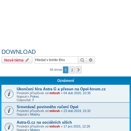
DOWNLOAD
Hledat
Pokročilé hledání
Nové téma
1
2
Další
58 témat
Oznámení
Ukončení fóra Astra G a přesun na Opel-forum.cz
Poslední příspěvek od
milosh
«
04 dub 2020, 10:35
Napsal v
Pokec
Odpovědi:
7
Srovnávač povinného ručení Opel
Poslední příspěvek od
milosh
«
23 dub 2019, 15:32
Napsal v
Motory
Astra-G.cz na sociálních sítích
Poslední příspěvek od
milosh
«
17 pro 2015, 12:26
Napsal v
Motory