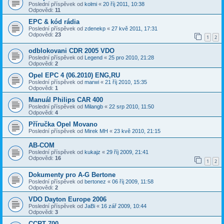
Poslední příspěvek od
kolmi
«
20 říj 2011, 10:38
Odpovědi:
11
EPC & kód rádia
Poslední příspěvek od
zdenekp
«
27 kvě 2011, 17:31
Odpovědi:
23
1
2
odblokovani CDR 2005 VDO
Poslední příspěvek od
Legend
«
25 pro 2010, 21:28
Odpovědi:
2
Opel EPC 4 (06.2010) ENG,RU
Poslední příspěvek od
marwi
«
21 říj 2010, 15:35
Odpovědi:
1
Manuál Philips CAR 400
Poslední příspěvek od
Milangb
«
22 srp 2010, 11:50
Odpovědi:
4
Příručka Opel Movano
Poslední příspěvek od
Mirek MH
«
23 kvě 2010, 21:15
AB-COM
Poslední příspěvek od
kukajz
«
29 říj 2009, 21:41
Odpovědi:
16
1
2
Dokumenty pro A-G Bertone
Poslední příspěvek od
bertonez
«
06 říj 2009, 11:58
Odpovědi:
2
VDO Dayton Europe 2006
Poslední příspěvek od
JaBi
«
16 zář 2009, 10:44
Odpovědi:
3
CCRT 700