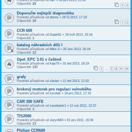
Odpovědi:
29
1
2
Doporučte nejlepší diagnostiku
Poslední příspěvek od
denny
«
28 říj 2013, 17:18
Odpovědi:
19
1
2
CCR 600
Poslední příspěvek od
Dupin81
«
18 kvě 2013, 20:16
Odpovědi:
1
katalog náhradních dílů I
Poslední příspěvek od
Mike.S
«
25 úno 2013, 20:18
Odpovědi:
12
Opel_EPC 3.01 v češtině
Poslední příspěvek od
kajo79
«
31 led 2013, 18:19
Odpovědi:
137
1
7
8
9
10
…
grafy
Poslední příspěvek od
václav
«
21 led 2013, 12:02
krokový motorek pro regulaci volnoběhu
Poslední příspěvek od
ssrotak
«
18 pro 2012, 17:15
CAR 300 SAFE
Poslední příspěvek od
vasekpetr1
«
12 srp 2012, 12:37
Odpovědi:
3
TIS2000
Poslední příspěvek od
Jaryn583
«
01 pro 2011, 15:36
Odpovědi:
13
Philips CCR600