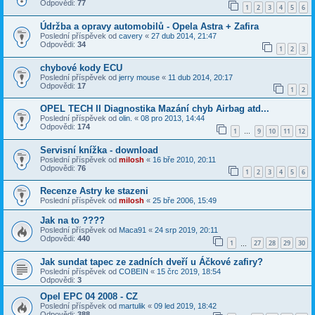
Odpovědi:
77
1
2
3
4
5
6
Údržba a opravy automobilů - Opela Astra + Zafira
Poslední příspěvek od
cavery
«
27 dub 2014, 21:47
Odpovědi:
34
1
2
3
chybové kody ECU
Poslední příspěvek od
jerry mouse
«
11 dub 2014, 20:17
Odpovědi:
17
1
2
OPEL TECH II Diagnostika Mazání chyb Airbag atd...
Poslední příspěvek od
olin.
«
08 pro 2013, 14:44
Odpovědi:
174
1
9
10
11
12
…
Servisní knížka - download
Poslední příspěvek od
milosh
«
16 bře 2010, 20:11
Odpovědi:
76
1
2
3
4
5
6
Recenze Astry ke stazeni
Poslední příspěvek od
milosh
«
25 bře 2006, 15:49
Jak na to ????
Poslední příspěvek od
Maca91
«
24 srp 2019, 20:11
Odpovědi:
440
1
27
28
29
30
…
Jak sundat tapec ze zadních dveří u Áčkové zafiry?
Poslední příspěvek od
COBEIN
«
15 črc 2019, 18:54
Odpovědi:
3
Opel EPC 04 2008 - CZ
Poslední příspěvek od
martulik
«
09 led 2019, 18:42
Odpovědi:
388