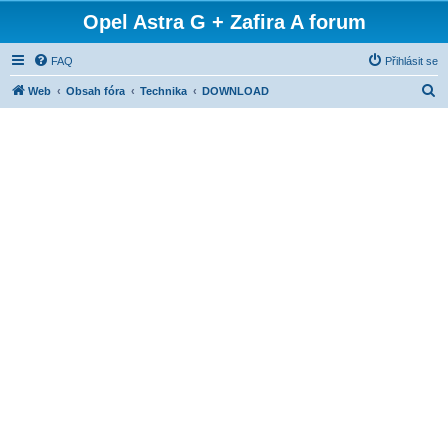
Opel Astra G + Zafira A forum
FAQ
Přihlásit se
H
Web
Obsah fóra
Technika
DOWNLOAD
l
e
d
a
t