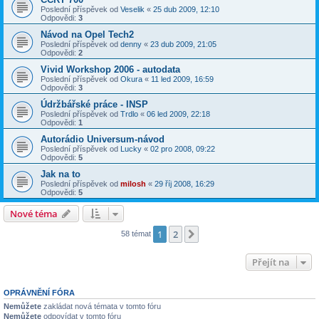
Poslední příspěvek od
Veselik
«
25 dub 2009, 12:10
Odpovědi:
3
Návod na Opel Tech2
Poslední příspěvek od
denny
«
23 dub 2009, 21:05
Odpovědi:
2
Vivid Workshop 2006 - autodata
Poslední příspěvek od
Okura
«
11 led 2009, 16:59
Odpovědi:
3
Údržbářské práce - INSP
Poslední příspěvek od
Trdlo
«
06 led 2009, 22:18
Odpovědi:
1
Autorádio Universum-návod
Poslední příspěvek od
Lucky
«
02 pro 2008, 09:22
Odpovědi:
5
Jak na to
Poslední příspěvek od
milosh
«
29 říj 2008, 16:29
Odpovědi:
5
Nové téma
1
2
Další
58 témat
Přejít na
OPRÁVNĚNÍ FÓRA
Nemůžete
zakládat nová témata v tomto fóru
Nemůžete
odpovídat v tomto fóru