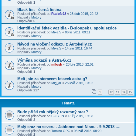
Odpovědi:
1
Black list - černá listina
Poslední příspěvek od
Radoš 92
«
26 dub 2015, 22:42
Napsal v
Motory
Odpovědi:
6
Identifikační štítek vozidla - B-sloupek u spolujezdce
Poslední příspěvek od
Mike.S
«
06 lis 2011, 09:11
Napsal v
Motory
Návod na vložení odkazu z Autokelly.cz
Poslední příspěvek od
Mike.S
«
14 zář 2011, 16:44
Napsal v
Motory
Výměna odkazů s Astra-G.cz
Poslední příspěvek od
milosh
«
28 bře 2013, 22:01
Napsal v
Motory
Odpovědi:
1
Meli jste za steracem letacek astra g?
Poslední příspěvek od
Mig_all
«
25 kvě 2016, 10:02
Napsal v
Motory
Odpovědi:
217
1
12
13
14
15
…
Témata
Bude příští rok nějaký rozumný sraz?
Poslední příspěvek od
COBEIN
«
13 říj 2019, 19:58
Odpovědi:
2
Malý sraz na severu - Jablonec nad Nisou - 9.9.2018 ....
Poslední příspěvek od
Tomino OPC
«
03 zář 2018, 08:20
Odpovědi:
2