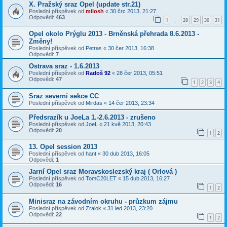
X. Pražský sraz Opel (update str.21)
Poslední příspěvek od
milosh
«
30 črc 2013, 21:27
Odpovědi:
463
1
28
29
30
31
…
Opel okolo Prýglu 2013 - Brněnská přehrada 8.6.2013 -
Změny!
Poslední příspěvek od
Petras
«
30 čer 2013, 16:38
Odpovědi:
7
Ostrava sraz - 1.6.2013
Poslední příspěvek od
Radoš 92
«
28 čer 2013, 05:51
Odpovědi:
47
1
2
3
4
Sraz severní sekce CC
Poslední příspěvek od
Mirdas
«
14 čer 2013, 23:34
Předsrazík u JoeLa 1.-2.6.2013 - zrušeno
Poslední příspěvek od
JoeL
«
21 kvě 2013, 20:43
Odpovědi:
20
1
2
13. Opel session 2013
Poslední příspěvek od
hant
«
30 dub 2013, 16:05
Odpovědi:
1
Jarní Opel sraz Moravskoslezský kraj ( Orlová )
Poslední příspěvek od
TomC20LET
«
15 dub 2013, 16:27
Odpovědi:
16
1
2
Minisraz na závodním okruhu - průzkum zájmu
Poslední příspěvek od
Zralok
«
31 led 2013, 23:20
Odpovědi:
22
1
2