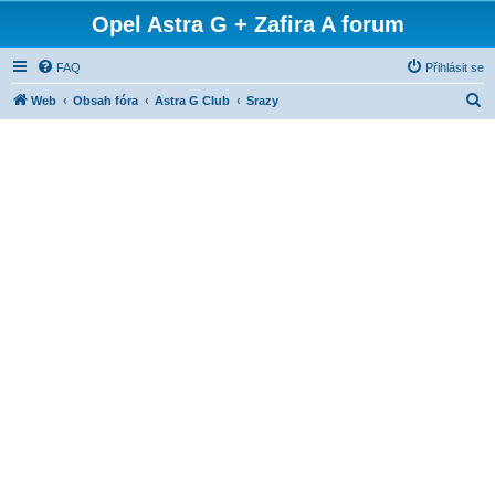
Opel Astra G + Zafira A forum
FAQ
Přihlásit se
H
Web
Obsah fóra
Astra G Club
Srazy
l
e
d
a
t