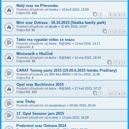
Malý sraz na Přerovsku
Poslední příspěvek od
Howky
«
10 kvě 2016, 13:59
Odpovědi:
102
1
4
5
6
7
…
Mini sraz Ostrava - 18.10.2015 (Skalka family park)
Poslední příspěvek od
Alzafir
«
10 bře 2016, 14:07
Odpovědi:
51
1
2
3
4
Takto ma vypadat video ze srazu
Poslední příspěvek od
Astra - R@SAG
«
13 led 2016, 14:17
Odpovědi:
2
Minisrazík v Hlučíně
Poslední příspěvek od
Astra - R@SAG
«
10 srp 2015, 16:54
Odpovědi:
33
1
2
3
CARAT Tuning party 2015 (19-20.6.2015 letisko Piešťany)
Poslední příspěvek od
JRD McLAREN
«
03 črc 2015, 11:08
Odpovědi:
4
Opel sraz Buchlovice 2015
Poslední příspěvek od
Astra - R@SAG
«
27 kvě 2015, 07:27
Odpovědi:
121
1
6
7
8
9
…
sraz Štoky
Poslední příspěvek od
wonderboys
«
28 bře 2015, 09:44
17. Opel Session jaro 2015
Poslední příspěvek od
m.artty
«
13 úno 2015, 16:09
Podzimní sraz Ostrava 2014