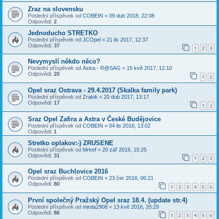
Zraz na slovensku
Poslední příspěvek od
COBEIN
«
09 dub 2018, 22:08
Odpovědi:
2
Jednoducho STRETKO
Poslední příspěvek od
JCOpel
«
21 lis 2017, 12:37
Odpovědi:
37
1
2
3
Nevymyslí někdo něco?
Poslední příspěvek od
Astra - R@SAG
«
15 kvě 2017, 12:10
Odpovědi:
20
1
2
Opel sraz Ostrava - 29.4.2017 (Skalka family park)
Poslední příspěvek od
Zralok
«
20 dub 2017, 13:17
Odpovědi:
17
1
2
Sraz Opel Zafira a Astra v České Budějovice
Poslední příspěvek od
COBEIN
«
04 lis 2016, 13:02
Odpovědi:
1
Stretko oplakov:-) ZRUSENE
Poslední příspěvek od
Mrkef
«
20 zář 2016, 15:25
Odpovědi:
31
1
2
3
Opel sraz Buchlovice 2016
Poslední příspěvek od
COBEIN
«
23 čer 2016, 06:21
Odpovědi:
80
1
2
3
4
5
6
První společný Pražský Opel sraz 18.4. (update str.4)
Poslední příspěvek od
mirda2908
«
13 kvě 2016, 20:29
Odpovědi:
86
1
2
3
4
5
6