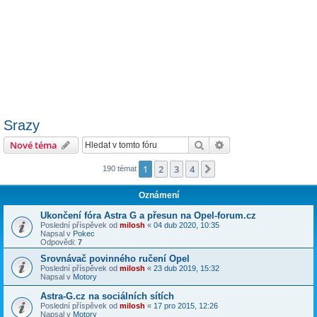
Srazy
Hledat
Pokročilé hledání
Nové téma
1
2
3
4
Další
190 témat
Oznámení
Ukončení fóra Astra G a přesun na Opel-forum.cz
Poslední příspěvek od
milosh
«
04 dub 2020, 10:35
Napsal v
Pokec
Odpovědi:
7
Srovnávač povinného ručení Opel
Poslední příspěvek od
milosh
«
23 dub 2019, 15:32
Napsal v
Motory
Astra-G.cz na sociálních sítích
Poslední příspěvek od
milosh
«
17 pro 2015, 12:26
Napsal v
Motory