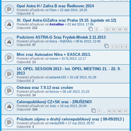
Opel Astra H / Zafira B sraz Ředkovec 2014
Poslední příspěvek od
Oton
«
22 dub 2014, 18:25
Odpovědi:
1
XI. Opel Astra-G/Zafira sraz Praha 19.10. (update str.12)
Poslední příspěvek od
AstraMan
«
01 led 2014, 17:06
Odpovědi:
212
1
12
13
14
15
…
Podzimni ASTRA-G Sraz Frydek-Mistek 2.11.2013
Poslední příspěvek od
Astra - R@SAG
«
08 lis 2013, 12:45
Odpovědi:
47
1
2
3
4
Mini zraz Autosalon Nitra + EASCA 2013.
Poslední příspěvek od
marwi
«
15 říj 2013, 12:17
Odpovědi:
13
14. OPEL SESSION 2013 - Int. OPEL MEETING 21. - 22. 9.
2013
Poslední příspěvek od
petanek192
«
15 zář 2013, 01:29
Odpovědi:
2
Ostrava sraz 7.9.13 sraz zrušen
Poslední příspěvek od
funzoo
«
06 zář 2013, 21:23
Odpovědi:
14
Celorepublikový CZ+SK sraz - ZRUŠENO!
Poslední příspěvek od
JoeL
«
19 srp 2013, 20:00
Odpovědi:
164
1
8
9
10
11
…
Průzkum zájmu o druhý celorepublikový sraz ( 08-09/2013 )
Poslední příspěvek od
mirda2908
«
17 srp 2013, 20:57
Odpovědi:
3