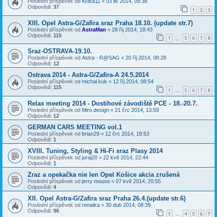
Poslední příspěvek od
Kráťa11
«
03 lis 2014, 09:38
Odpovědi:
37
1
2
3
XIII. Opel Astra-G/Zafira sraz Praha 18.10. (update str.7)
Poslední příspěvek od
AstraMan
«
28 říj 2014, 18:43
Odpovědi:
115
1
5
6
7
8
…
Sraz-OSTRAVA-19.10.
Poslední příspěvek od
Astra - R@SAG
«
20 říj 2014, 08:28
Odpovědi:
12
Ostrava 2014 - Astra-G/Zafira-A 24.5.2014
Poslední příspěvek od
michal.kuk
«
12 říj 2014, 08:54
Odpovědi:
115
1
5
6
7
8
…
Relax meeting 2014 - Dostihové závodiště PCE - 18.-20.7.
Poslední příspěvek od
Miro.design
«
21 črc 2014, 13:59
Odpovědi:
12
GERMAN CARS MEETING vol.1
Poslední příspěvek od
brian29
«
12 črc 2014, 18:53
Odpovědi:
1
XVIII. Tuning, Styling & Hi-Fi sraz Plasy 2014
Poslední příspěvek od
juraj20
«
22 kvě 2014, 22:44
Odpovědi:
1
Zraz a opekačka nie len Opel Košice akcia zrušená
Poslední příspěvek od
jerry mouse
«
07 kvě 2014, 20:55
Odpovědi:
4
XII. Opel Astra-G/Zafira sraz Praha 26.4.(update str.6)
Poslední příspěvek od
renatka
«
30 dub 2014, 08:39
Odpovědi:
96
1
4
5
6
7
…