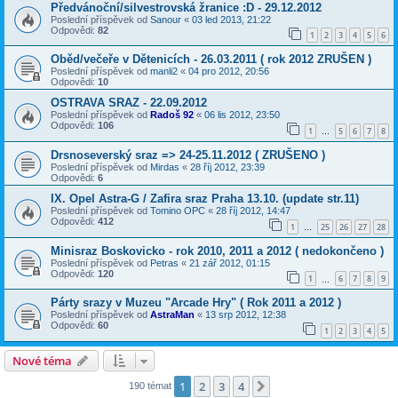
Předvánoční/silvestrovská žranice :D - 29.12.2012
Poslední příspěvek od
Sanour
«
03 led 2013, 21:22
Odpovědi:
82
1
2
3
4
5
6
Oběd/večeře v Dětenicích - 26.03.2011 ( rok 2012 ZRUŠEN )
Poslední příspěvek od
manli2
«
04 pro 2012, 20:56
Odpovědi:
10
OSTRAVA SRAZ - 22.09.2012
Poslední příspěvek od
Radoš 92
«
06 lis 2012, 23:50
Odpovědi:
106
1
5
6
7
8
…
Drsnoseverský sraz => 24-25.11.2012 ( ZRUŠENO )
Poslední příspěvek od
Mirdas
«
28 říj 2012, 23:39
Odpovědi:
6
IX. Opel Astra-G / Zafira sraz Praha 13.10. (update str.11)
Poslední příspěvek od
Tomino OPC
«
28 říj 2012, 14:47
Odpovědi:
412
1
25
26
27
28
…
Minisraz Boskovicko - rok 2010, 2011 a 2012 ( nedokončeno )
Poslední příspěvek od
Petras
«
21 zář 2012, 01:15
Odpovědi:
120
1
6
7
8
9
…
Párty srazy v Muzeu "Arcade Hry" ( Rok 2011 a 2012 )
Poslední příspěvek od
AstraMan
«
13 srp 2012, 12:38
Odpovědi:
60
1
2
3
4
5
Nové téma
1
2
3
4
Další
190 témat