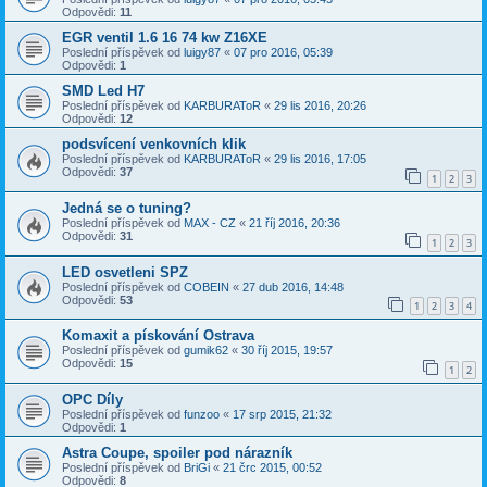
Odpovědi:
11
EGR ventil 1.6 16 74 kw Z16XE
Poslední příspěvek od
luigy87
«
07 pro 2016, 05:39
Odpovědi:
1
SMD Led H7
Poslední příspěvek od
KARBURAToR
«
29 lis 2016, 20:26
Odpovědi:
12
podsvícení venkovních klik
Poslední příspěvek od
KARBURAToR
«
29 lis 2016, 17:05
Odpovědi:
37
1
2
3
Jedná se o tuning?
Poslední příspěvek od
MAX - CZ
«
21 říj 2016, 20:36
Odpovědi:
31
1
2
3
LED osvetleni SPZ
Poslední příspěvek od
COBEIN
«
27 dub 2016, 14:48
Odpovědi:
53
1
2
3
4
Komaxit a pískování Ostrava
Poslední příspěvek od
gumik62
«
30 říj 2015, 19:57
Odpovědi:
15
1
2
OPC Díly
Poslední příspěvek od
funzoo
«
17 srp 2015, 21:32
Odpovědi:
1
Astra Coupe, spoiler pod nárazník
Poslední příspěvek od
BriGi
«
21 črc 2015, 00:52
Odpovědi:
8