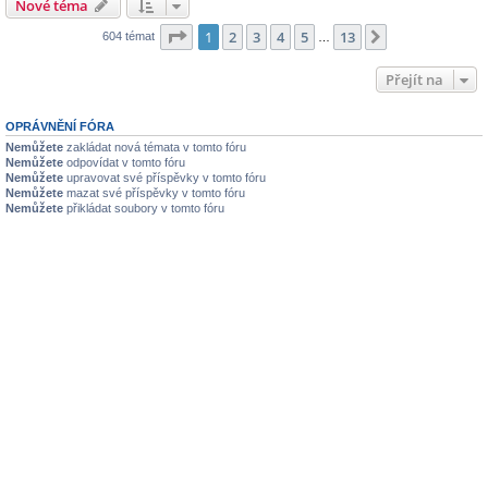
Nové téma
Stránka
1
z
13
1
2
3
4
5
13
Další
604 témat
…
Přejít na
OPRÁVNĚNÍ FÓRA
Nemůžete
zakládat nová témata v tomto fóru
Nemůžete
odpovídat v tomto fóru
Nemůžete
upravovat své příspěvky v tomto fóru
Nemůžete
mazat své příspěvky v tomto fóru
Nemůžete
přikládat soubory v tomto fóru