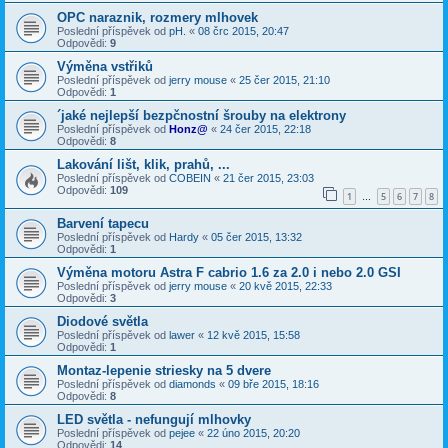
OPC naraznik, rozmery mlhovek
Poslední příspěvek od
pH.
«
08 črc 2015, 20:47
Odpovědi:
9
Výměna vstřiků
Poslední příspěvek od
jerry mouse
«
25 čer 2015, 21:10
Odpovědi:
1
´jaké nejlepší bezpčnostní šrouby na elektrony
Poslední příspěvek od
Honz@
«
24 čer 2015, 22:18
Odpovědi:
8
Lakování lišt, klik, prahů, ...
Poslední příspěvek od
COBEIN
«
21 čer 2015, 23:03
Odpovědi:
109
1
5
6
7
8
…
Barvení tapecu
Poslední příspěvek od
Hardy
«
05 čer 2015, 13:32
Odpovědi:
1
Výměna motoru Astra F cabrio 1.6 za 2.0 i nebo 2.0 GSI
Poslední příspěvek od
jerry mouse
«
20 kvě 2015, 22:33
Odpovědi:
3
Diodové světla
Poslední příspěvek od
lawer
«
12 kvě 2015, 15:58
Odpovědi:
1
Montaz-lepenie striesky na 5 dvere
Poslední příspěvek od
diamonds
«
09 bře 2015, 18:16
Odpovědi:
8
LED světla - nefungují mlhovky
Poslední příspěvek od
pejee
«
22 úno 2015, 20:20
Odpovědi:
14