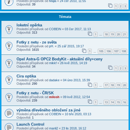
Poslední příspěvek od
Majla
«
24 čer 2010, 11:55
Odpovědi:
39
1
2
3
Témata
loketní opěrka
Poslední příspěvek od
COBEIN
«
03 čer 2017, 11:13
Odpovědi:
313
1
18
19
20
21
…
Fotky z netu - ze světa
Poslední příspěvek od
pH.
«
25 zář 2015, 19:17
Odpovědi:
1615
1
105
106
107
108
…
Opel Astra-G OPC2 BodyKit - aktuální díly+ceny
Poslední příspěvek od
mikkf
«
26 kvě 2015, 14:19
Odpovědi:
34
1
2
3
Cira optika
Poslední příspěvek od
dadake
«
04 úno 2013, 15:39
Odpovědi:
290
1
17
18
19
20
…
Fotky z netu - ČR/SK
Poslední příspěvek od
milosh
«
09 kvě 2012, 12:54
Odpovědi:
239
1
13
14
15
16
…
výměna dřevěného obložení za jiné
Poslední příspěvek od
COBEIN
«
10 bře 2020, 03:13
Odpovědi:
1
Launch Control
Poslední příspěvek od
manli2
«
23 lis 2018, 16:12