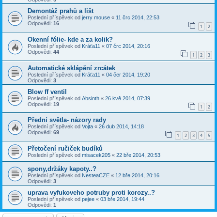
Demontáž prahů a lišt
Poslední příspěvek od
jerry mouse
«
11 črc 2014, 22:53
Odpovědi:
16
1
2
Okenní fólie- kde a za kolik?
Poslední příspěvek od
Kráťa11
«
07 črc 2014, 20:16
Odpovědi:
44
1
2
3
Automatické sklápění zrcátek
Poslední příspěvek od
Kráťa11
«
04 čer 2014, 19:20
Odpovědi:
3
Blow ff ventil
Poslední příspěvek od
Absinth
«
26 kvě 2014, 07:39
Odpovědi:
19
1
2
Přední světla- názory rady
Poslední příspěvek od
Vojta
«
26 dub 2014, 14:18
Odpovědi:
69
1
2
3
4
5
Přetočení ručiček budíků
Poslední příspěvek od
misacek205
«
22 bře 2014, 20:53
spony,držáky kapoty..?
Poslední příspěvek od
NesteaCZE
«
12 bře 2014, 20:16
Odpovědi:
3
uprava vyfukoveho potruby proti korozy..?
Poslední příspěvek od
pejee
«
03 bře 2014, 19:44
Odpovědi:
1