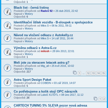
Odpovědi:
1
Black list - černá listina
Poslední příspěvek od
Radoš 92
«
26 dub 2015, 22:42
Napsal v
Motory
Odpovědi:
6
Identifikační štítek vozidla - B-sloupek u spolujezdce
Poslední příspěvek od
Mike.S
«
06 lis 2011, 09:11
Napsal v
Motory
Návod na vložení odkazu z Autokelly.cz
Poslední příspěvek od
Mike.S
«
14 zář 2011, 16:44
Napsal v
Motory
Výměna odkazů s Astra-G.cz
Poslední příspěvek od
milosh
«
28 bře 2013, 22:01
Napsal v
Motory
Odpovědi:
1
Meli jste za steracem letacek astra g?
Poslední příspěvek od
Mig_all
«
25 kvě 2016, 10:02
Napsal v
Motory
Odpovědi:
217
1
12
13
14
15
…
Astra Sport Design Paket
Poslední příspěvek od
COBEIN
«
03 zář 2019, 14:07
Odpovědi:
5
Co potřebujeme a kolik stojí OPC nárazník
Poslední příspěvek od
Luboš X17DTL
«
08 úno 2017, 11:12
Odpovědi:
26
1
2
CARTECH TUNING 5% SLEVA pozor nová adresa