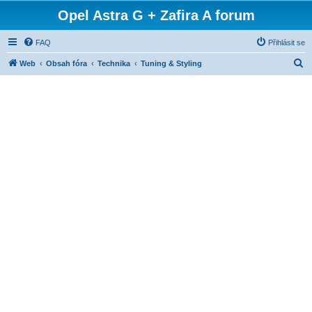
Opel Astra G + Zafira A forum
FAQ
Přihlásit se
H
Web
Obsah fóra
Technika
Tuning & Styling
l
e
d
a
t