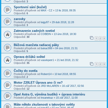
Odpovědi:
3
Sportovní sání (kužel)
Poslední příspěvek od
MAX - CZ
«
13 lis 2018, 09:35
Odpovědi:
6
zarovky
Poslední příspěvek od
luigy87
«
29 dub 2018, 11:28
Odpovědi:
3
Zatmavenie zadných svetiel
Poslední příspěvek od
COBEIN
«
13 úno 2018, 18:30
Odpovědi:
30
1
2
3
Béžová manžeta radiacej páky
Poslední příspěvek od
bukac999
«
04 úno 2018, 21:31
Odpovědi:
5
Oprava držáků světel
Poslední příspěvek od
vasekpetr1
«
21 led 2018, 21:32
Odpovědi:
35
1
2
3
Čočky do svetla
Poslední příspěvek od
Robert14
«
10 led 2018, 08:55
Odpovědi:
2
Motor Z20LET Úprava ano či ne?
Poslední příspěvek od
JRD McLAREN
«
16 zář 2017, 02:56
Odpovědi:
12
Opel Astra G, výměna budíků + úprava interiéru
Poslední příspěvek od
Insanekaz
«
15 zář 2017, 11:00
Máte někdo zkušenosti s takovými světly
Poslední příspěvek od
luigy87
«
07 pro 2016, 05:45