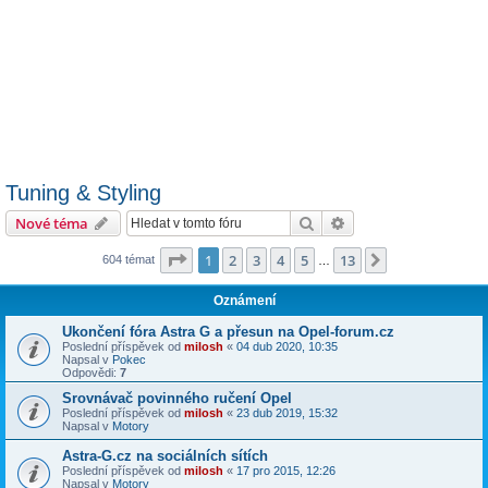
Tuning & Styling
Hledat
Pokročilé hledání
Nové téma
Stránka
1
z
13
1
2
3
4
5
13
Další
604 témat
…
Oznámení
Ukončení fóra Astra G a přesun na Opel-forum.cz
Poslední příspěvek od
milosh
«
04 dub 2020, 10:35
Napsal v
Pokec
Odpovědi:
7
Srovnávač povinného ručení Opel
Poslední příspěvek od
milosh
«
23 dub 2019, 15:32
Napsal v
Motory
Astra-G.cz na sociálních sítích
Poslední příspěvek od
milosh
«
17 pro 2015, 12:26
Napsal v
Motory