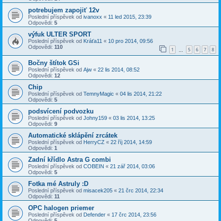
potrebujem zapojiť 12v
Poslední příspěvek od
ivanoxx
«
11 led 2015, 23:39
Odpovědi:
5
výfuk ULTER SPORT
Poslední příspěvek od
Kráťa11
«
10 pro 2014, 09:56
Odpovědi:
110
1
5
6
7
8
…
Bočny štítok GSi
Poslední příspěvek od
Ajw
«
22 lis 2014, 08:52
Odpovědi:
12
Chip
Poslední příspěvek od
TemnyMagic
«
04 lis 2014, 21:22
Odpovědi:
5
podsvícení podvozku
Poslední příspěvek od
Johny159
«
03 lis 2014, 13:25
Odpovědi:
9
Automatické sklápění zrcátek
Poslední příspěvek od
HerryCZ
«
22 říj 2014, 14:59
Odpovědi:
1
Zadní křídlo Astra G combi
Poslední příspěvek od
COBEIN
«
21 zář 2014, 03:06
Odpovědi:
5
Fotka mé Astruly :D
Poslední příspěvek od
misacek205
«
21 črc 2014, 22:34
Odpovědi:
11
OPC halogen priemer
Poslední příspěvek od
Defender
«
17 črc 2014, 23:56
Odpovědi:
5