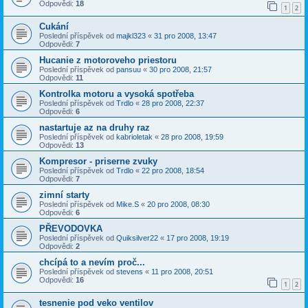
Odpovědi:
18
1
2
Cukání
Poslední příspěvek od
majkl323
«
31 pro 2008, 13:47
Odpovědi:
7
Hucanie z motoroveho priestoru
Poslední příspěvek od
pansuu
«
30 pro 2008, 21:57
Odpovědi:
11
Kontrolka motoru a vysoká spotřeba
Poslední příspěvek od
Trdlo
«
28 pro 2008, 22:37
Odpovědi:
6
nastartuje az na druhy raz
Poslední příspěvek od
kabrioletak
«
28 pro 2008, 19:59
Odpovědi:
13
Kompresor - priserne zvuky
Poslední příspěvek od
Trdlo
«
22 pro 2008, 18:54
Odpovědi:
7
zimní starty
Poslední příspěvek od
Mike.S
«
20 pro 2008, 08:30
Odpovědi:
6
PŘEVODOVKA
Poslední příspěvek od
Quiksilver22
«
17 pro 2008, 19:19
Odpovědi:
2
chcípá to a nevím proč...
Poslední příspěvek od
stevens
«
11 pro 2008, 20:51
Odpovědi:
16
1
2
tesnenie pod veko ventilov