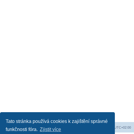
Tato stránka používá cookies k zajištění správné
Web
Obsah fóra
Všechny časy jsou v
UTC+02:00
funkčnosti fóra.
Zjistit více