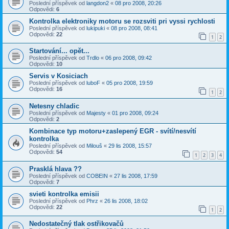
Poslední příspěvek od
langdon2
«
08 pro 2008, 20:26
Odpovědi:
6
Kontrolka elektroniky motoru se rozsviti pri vyssi rychlosti
Poslední příspěvek od
lukipuki
«
08 pro 2008, 08:41
Odpovědi:
22
1
2
Startování... opět...
Poslední příspěvek od
Trdlo
«
06 pro 2008, 09:42
Odpovědi:
10
Servis v Kosiciach
Poslední příspěvek od
luboF
«
05 pro 2008, 19:59
Odpovědi:
16
1
2
Netesny chladic
Poslední příspěvek od
Majesty
«
01 pro 2008, 09:24
Odpovědi:
2
Kombinace typ motoru+zaslepený EGR - svítí/nesvítí
kontrolka
Poslední příspěvek od
Milouš
«
29 lis 2008, 15:57
Odpovědi:
54
1
2
3
4
Prasklá hlava ??
Poslední příspěvek od
COBEIN
«
27 lis 2008, 17:59
Odpovědi:
7
svieti kontrolka emisii
Poslední příspěvek od
Phrz
«
26 lis 2008, 18:02
Odpovědi:
22
1
2
Nedostatečný tlak ostřikovačů