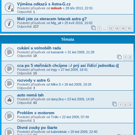
Výměna odkazů s Astra-G.cz
Poslední příspěvek od
milosh
«
28 bře 2013, 22:01
Odpovědi:
1
Meli jste za steracem letacek astra g?
Poslední příspěvek od
Mig_all
«
25 kvě 2016, 10:02
Odpovědi:
217
1
12
13
14
15
…
Témata
cukání a volnoběh rada
Poslední příspěvek od
kamarek
«
31 led 2009, 21:28
Odpovědi:
19
1
2
cca po 5 vteřinách chcípne :-/ prý asi řídící jednotka:-((
Poslední příspěvek od
Ingy
«
27 led 2009, 18:41
Odpovědi:
10
rozvody v astre G
Poslední příspěvek od
Mike.S
«
26 led 2009, 19:26
Odpovědi:
3
auto nemá tah
Poslední příspěvek od
dany2ka
«
23 led 2009, 14:59
Odpovědi:
43
1
2
3
Problém s motorem
Poslední příspěvek od
Trdlo
«
22 led 2009, 07:49
Odpovědi:
1
Divné zvuky po štarte
Poslední příspěvek od
kabrioletak
«
20 led 2009, 22:40