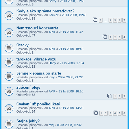
Poslední příspěvek od
Berry
«
25 lis 2008, 21:50
Odpovědi:
5
Kedy a ako správne preraďovať?
Poslední příspěvek od
Jocker
«
23 lis 2008, 19:40
Odpovědi:
93
1
4
5
6
7
…
Nemrznoucí koncentrát
Poslední příspěvek od
APiK
«
23 lis 2008, 11:42
Odpovědi:
47
1
2
3
4
Otacky
Poslední příspěvek od
APiK
«
21 lis 2008, 18:45
Odpovědi:
2
tarokace, vibrace vozu
Poslední příspěvek od
Hany
«
21 lis 2008, 17:34
Odpovědi:
13
Jemne klepania po starte
Poslední příspěvek od
tovy
«
20 lis 2008, 21:22
Odpovědi:
5
ztrácení oleje
Poslední příspěvek od
APiK
«
19 lis 2008, 16:16
Odpovědi:
32
1
2
3
Cvakaní už poněkolikaté
Poslední příspěvek od
APiK
«
13 lis 2008, 14:20
Odpovědi:
84
1
2
3
4
5
6
Stejne jehly?
Poslední příspěvek od
miq
«
05 lis 2008, 10:32
Odpovědi:
2