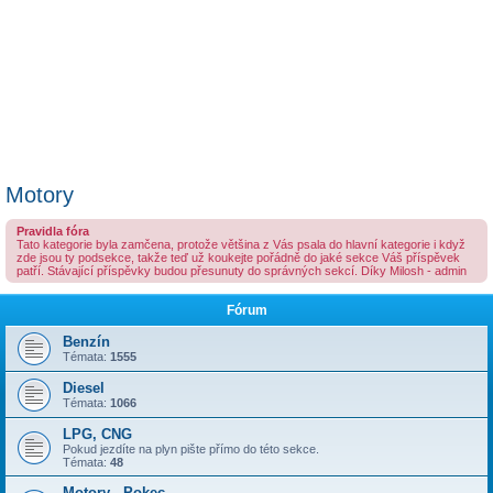
Motory
Pravidla fóra
Tato kategorie byla zamčena, protože většina z Vás psala do hlavní kategorie i když
zde jsou ty podsekce, takže teď už koukejte pořádně do jaké sekce Váš příspěvek
patří. Stávající příspěvky budou přesunuty do správných sekcí. Díky Milosh - admin
Fórum
Benzín
Témata:
1555
Diesel
Témata:
1066
LPG, CNG
Pokud jezdíte na plyn pište přímo do této sekce.
Témata:
48
Motory - Pokec