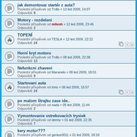
jak demontovar startér z auta?
Poslední příspěvek od
Trdlo
«
13 led 2009, 14:07
Odpovědi:
8
Motory - rozdeleni
Poslední příspěvek od
milosh
«
12 led 2009, 23:46
Odpovědi:
2
TOPENÍ
Poslední příspěvek od
TESLA
«
12 led 2009, 22:22
Odpovědi:
24
1
2
Horní kryt motoru
Poslední příspěvek od
Trdlo
«
08 led 2009, 22:38
Odpovědi:
13
Nefunkcni zhaveni
Poslední příspěvek od
Maranelo
«
08 led 2009, 18:01
Odpovědi:
9
Startovani auta
Poslední příspěvek od
trins
«
06 led 2009, 15:57
Odpovědi:
24
1
2
po malom štrajku zase ide..
Poslední příspěvek od
nada
«
05 led 2009, 11:44
Odpovědi:
2
Vymontovanie vstrekovacích trysiek
Poslední příspěvek od
denny
«
01 led 2009, 22:35
Odpovědi:
7
kery motor???
Poslední příspěvek od
genius0011
«
01 led 2009, 18:18