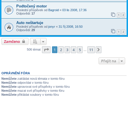
Podtočený motor
Poslední příspěvek od
Bagroid
«
03 lis 2008, 17:36
Odpovědi:
17
1
2
Auto neštartuje
Poslední příspěvek od
jonyr
«
31 říj 2008, 16:50
Odpovědi:
29
1
2
Zamčeno
Stránka
1
z
11
1
2
3
4
5
11
Další
506 témat
…
Přejít na
OPRÁVNĚNÍ FÓRA
Nemůžete
zakládat nová témata v tomto fóru
Nemůžete
odpovídat v tomto fóru
Nemůžete
upravovat své příspěvky v tomto fóru
Nemůžete
mazat své příspěvky v tomto fóru
Nemůžete
přikládat soubory v tomto fóru