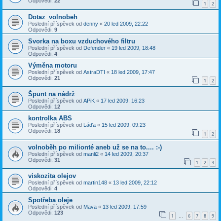
Odpovědi:
22
1
2
Dotaz_volnobeh
Poslední příspěvek od
denny
«
20 led 2009, 22:22
Odpovědi:
9
Svorka na boxu vzduchového filtru
Poslední příspěvek od
Defender
«
19 led 2009, 18:48
Odpovědi:
4
Výměna motoru
Poslední příspěvek od
AstraDTI
«
18 led 2009, 17:47
Odpovědi:
21
1
2
Špunt na nádrž
Poslední příspěvek od
APiK
«
17 led 2009, 16:23
Odpovědi:
12
kontrolka ABS
Poslední příspěvek od
Láďa
«
15 led 2009, 09:23
Odpovědi:
18
1
2
volnoběh po milionté aneb už se na to.... :-)
Poslední příspěvek od
manli2
«
14 led 2009, 20:37
Odpovědi:
31
1
2
3
viskozita olejov
Poslední příspěvek od
martin148
«
13 led 2009, 22:12
Odpovědi:
4
Spotřeba oleje
Poslední příspěvek od
Mava
«
13 led 2009, 17:59
Odpovědi:
123
1
6
7
8
9
…