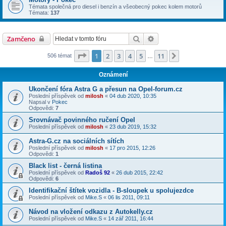
Témata společná pro diesel i benzín a všeobecný pokec kolem motorů
Témata:
137
Hledat
Pokročilé hledání
Zamčeno
Stránka
1
z
11
1
2
3
4
5
11
Další
506 témat
…
Oznámení
Ukončení fóra Astra G a přesun na Opel-forum.cz
Poslední příspěvek od
milosh
«
04 dub 2020, 10:35
Napsal v
Pokec
Odpovědi:
7
Srovnávač povinného ručení Opel
Poslední příspěvek od
milosh
«
23 dub 2019, 15:32
Astra-G.cz na sociálních sítích
Poslední příspěvek od
milosh
«
17 pro 2015, 12:26
Odpovědi:
1
Black list - černá listina
Poslední příspěvek od
Radoš 92
«
26 dub 2015, 22:42
Odpovědi:
6
Identifikační štítek vozidla - B-sloupek u spolujezdce
Poslední příspěvek od
Mike.S
«
06 lis 2011, 09:11
Návod na vložení odkazu z Autokelly.cz
Poslední příspěvek od
Mike.S
«
14 zář 2011, 16:44