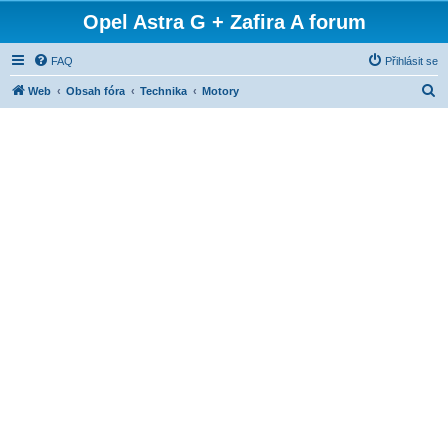
Opel Astra G + Zafira A forum
FAQ
Přihlásit se
H
Web
Obsah fóra
Technika
Motory
l
e
d
a
t