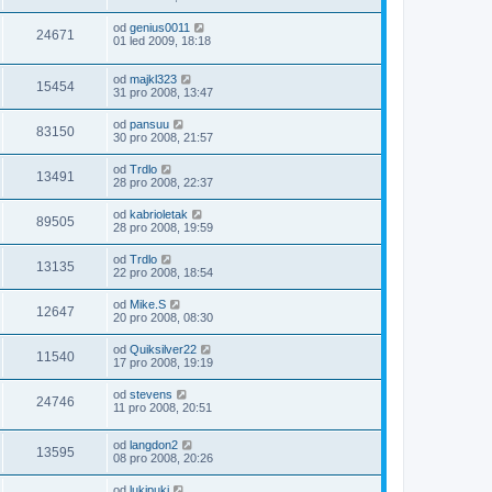
od
genius0011
24671
01 led 2009, 18:18
od
majkl323
15454
31 pro 2008, 13:47
od
pansuu
83150
30 pro 2008, 21:57
od
Trdlo
13491
28 pro 2008, 22:37
od
kabrioletak
89505
28 pro 2008, 19:59
od
Trdlo
13135
22 pro 2008, 18:54
od
Mike.S
12647
20 pro 2008, 08:30
od
Quiksilver22
11540
17 pro 2008, 19:19
od
stevens
24746
11 pro 2008, 20:51
od
langdon2
13595
08 pro 2008, 20:26
od
lukipuki