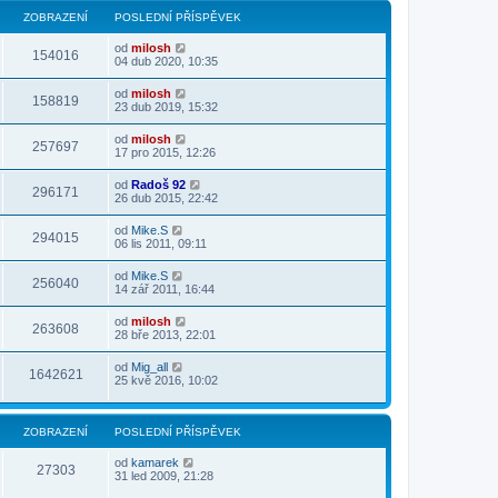
t
p
p
e
p
ZOBRAZENÍ
POSLEDNÍ PŘÍSPĚVEK
ě
ř
d
o
v
í
n
s
od
milosh
e
s
í
154016
l
04 dub 2020, 10:35
k
p
p
e
ě
ř
d
v
od
milosh
í
n
158819
e
23 dub 2019, 15:32
s
í
k
p
p
ě
ř
od
milosh
257697
v
í
17 pro 2015, 12:26
e
s
k
p
od
Radoš 92
ě
296171
26 dub 2015, 22:42
v
e
k
od
Mike.S
294015
06 lis 2011, 09:11
od
Mike.S
256040
14 zář 2011, 16:44
od
milosh
263608
28 bře 2013, 22:01
od
Mig_all
1642621
25 kvě 2016, 10:02
ZOBRAZENÍ
POSLEDNÍ PŘÍSPĚVEK
od
kamarek
27303
31 led 2009, 21:28