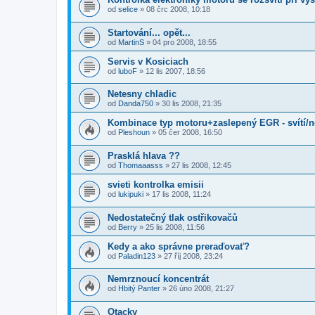
od
selice
»
08 črc 2008, 10:18
Startování... opět...
od
MartinS
»
04 pro 2008, 18:55
Servis v Kosiciach
od
luboF
»
12 lis 2007, 18:56
Netesny chladic
od
Danda750
»
30 lis 2008, 21:35
Kombinace typ motoru+zaslepený EGR - svítí/ne
od
Pleshoun
»
05 čer 2008, 16:50
Prasklá hlava ??
od
Thomaaasss
»
27 lis 2008, 12:45
svieti kontrolka emisii
od
lukipuki
»
17 lis 2008, 11:24
Nedostatečný tlak ostřikovačů
od
Berry
»
25 lis 2008, 11:56
Kedy a ako správne preraďovať?
od
Paladin123
»
27 říj 2008, 23:24
Nemrznoucí koncentrát
od
Hbitý Panter
»
26 úno 2008, 21:27
Otacky