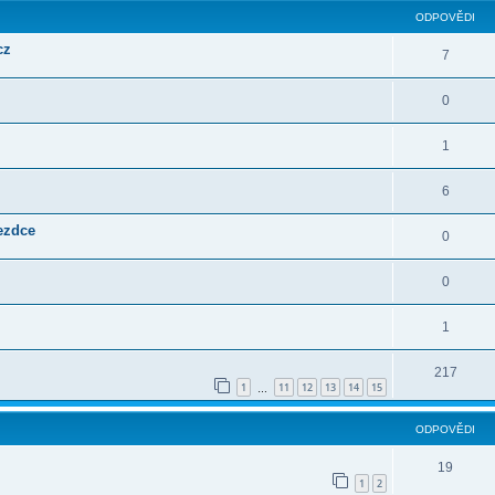
ODPOVĚDI
cz
7
0
1
6
jezdce
0
0
1
217
1
11
12
13
14
15
…
ODPOVĚDI
19
1
2