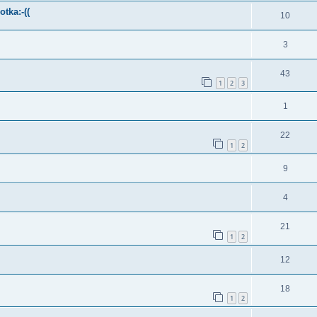
otka:-((
10
3
43
1
2
3
1
22
1
2
9
4
21
1
2
12
18
1
2