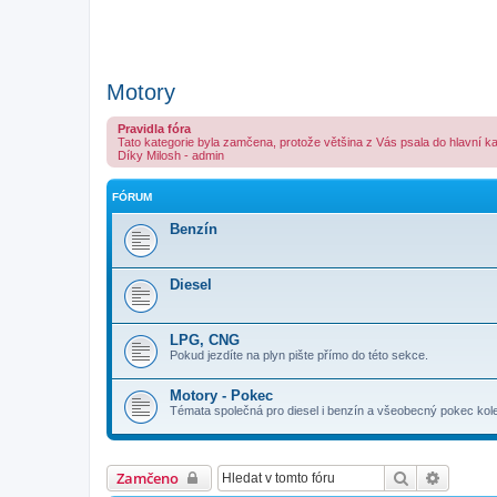
Motory
Pravidla fóra
Tato kategorie byla zamčena, protože většina z Vás psala do hlavní k
Díky Milosh - admin
FÓRUM
Benzín
Diesel
LPG, CNG
Pokud jezdíte na plyn pište přímo do této sekce.
Motory - Pokec
Témata společná pro diesel i benzín a všeobecný pokec ko
Hledat
Pokroči
Zamčeno