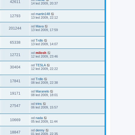
42611
14 led 2009, 20:37
od
martin148
12793
13 led 2009, 22:12
od
Mava
201244
13 led 2009, 17:59
od
Trdlo
65338
13 led 2009, 14:07
od
milosh
12721
12 led 2009, 23:46
od
TESLA
30404
12 led 2009, 22:22
od
Trdlo
17841
08 led 2009, 22:38
od
Maranelo
19171
08 led 2009, 18:01
od
trins
27547
06 led 2009, 15:57
od
nada
10669
05 led 2009, 11:44
od
denny
18847
01 led 2009, 22:35