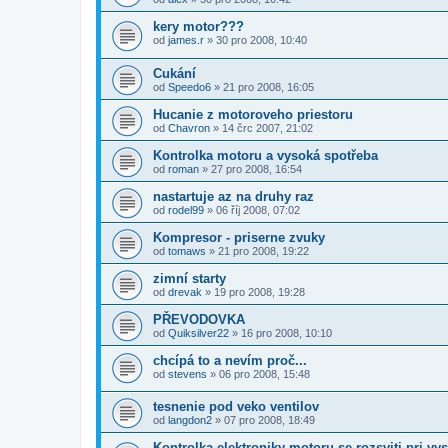
kery motor???
od
james.r
»
30 pro 2008, 10:40
Cukání
od
Speedo6
»
21 pro 2008, 16:05
Hucanie z motoroveho priestoru
od
Chavron
»
14 črc 2007, 21:02
Kontrolka motoru a vysoká spotřeba
od
roman
»
27 pro 2008, 16:54
nastartuje az na druhy raz
od
rodel99
»
06 říj 2008, 07:02
Kompresor - priserne zvuky
od
tomaws
»
21 pro 2008, 19:22
zimní starty
od
drevak
»
19 pro 2008, 19:28
PŘEVODOVKA
od
Quiksilver22
»
16 pro 2008, 10:10
chcípá to a nevím proč...
od
stevens
»
06 pro 2008, 15:48
tesnenie pod veko ventilov
od
langdon2
»
07 pro 2008, 18:49
Kontrolka elektroniky motoru se rozsviti pri vys