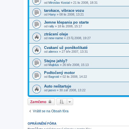
od
Miroslav Kostal
»
21 lis 2008, 18:31
tarokace, vibrace vozu
od
Hany
»
08 lis 2008, 13:21
Jemne klepania po starte
od
rally
»
18 lis 2008, 15:17
ztrácení oleje
od
new-name
»
23 říj 2008, 19:27
Cvakaní už poněkolikaté
od
alienxx
»
27 bře 2007, 13:31
Stejne jehly?
od
Majklus
»
26 bře 2008, 15:13
Podtočený motor
od
Bagroid
»
02 lis 2008, 14:22
Auto neštartuje
od
jasvo
»
30 zář 2008, 13:22
Zamčeno
Vrátit se na Obsah fóra
OPRÁVNĚNÍ FÓRA
Nemůžete
zakládat nová témata v tomto fóru