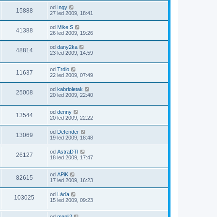
od
Ingy
15888
27 led 2009, 18:41
od
Mike.S
41388
26 led 2009, 19:26
od
dany2ka
48814
23 led 2009, 14:59
od
Trdlo
11637
22 led 2009, 07:49
od
kabrioletak
25008
20 led 2009, 22:40
od
denny
13544
20 led 2009, 22:22
od
Defender
13069
19 led 2009, 18:48
od
AstraDTI
26127
18 led 2009, 17:47
od
APiK
82615
17 led 2009, 16:23
od
Láďa
103025
15 led 2009, 09:23
od
manli2