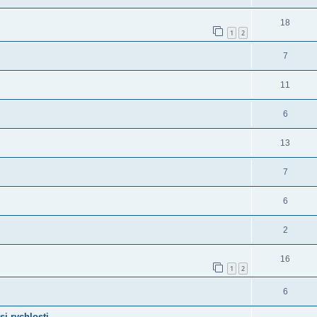
18
1
2
7
11
6
13
7
6
2
16
1
2
6
si rychlosti