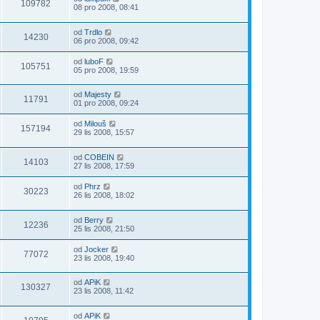
109782
08 pro 2008, 08:41
od
Trdlo
14230
06 pro 2008, 09:42
od
luboF
105751
05 pro 2008, 19:59
od
Majesty
11791
01 pro 2008, 09:24
od
Milouš
157194
29 lis 2008, 15:57
od
COBEIN
14103
27 lis 2008, 17:59
od
Phrz
30223
26 lis 2008, 18:02
od
Berry
12236
25 lis 2008, 21:50
od
Jocker
77072
23 lis 2008, 19:40
od
APiK
130327
23 lis 2008, 11:42
od
APiK