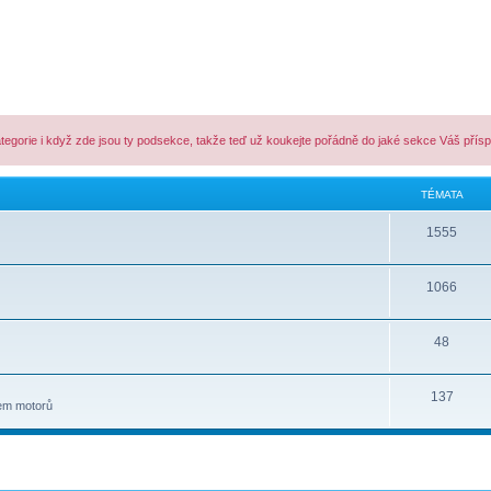
ategorie i když zde jsou ty podsekce, takže teď už koukejte pořádně do jaké sekce Váš přís
TÉMATA
1555
1066
48
137
lem motorů
lé hledání