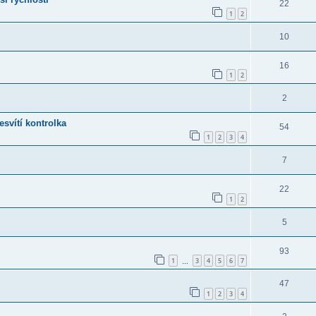
22
1
2
10
16
1
2
2
svítí kontrolka
54
1
2
3
4
7
22
1
2
5
93
1
3
4
5
6
7
…
47
1
2
3
4