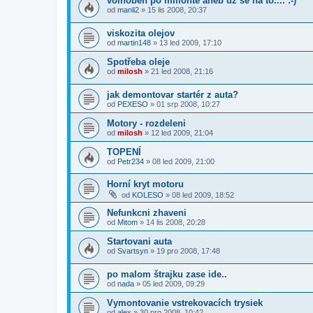
volnoběh po milionté aneb už se na to.... :-)
od
manli2
»
15 lis 2008, 20:37
viskozita olejov
od
martin148
»
13 led 2009, 17:10
Spotřeba oleje
od
milosh
»
21 led 2008, 21:16
jak demontovar startér z auta?
od
PEXESO
»
01 srp 2008, 10:27
Motory - rozdeleni
od
milosh
»
12 led 2009, 21:04
TOPENÍ
od
Petr234
»
08 led 2009, 21:00
Horní kryt motoru
od
KOLESO
»
08 led 2009, 18:52
Nefunkcni zhaveni
od
Mitom
»
14 lis 2008, 20:28
Startovani auta
od
Svartsyn
»
19 pro 2008, 17:48
po malom štrajku zase ide..
od
nada
»
05 led 2009, 09:29
Vymontovanie vstrekovacích trysiek
od
alex
»
30 pro 2008, 10:42