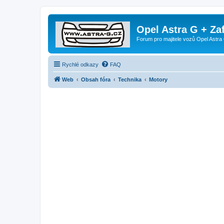
Opel Astra G + Za
Forum pro majitele vozů Opel Astra 
Rychlé odkazy
FAQ
Web
Obsah fóra
Technika
Motory