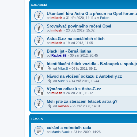
OZNÁMENÍ
Ukončení fóra Astra G a přesun na Opel-forum.
od
milosh
»
31 bře 2020, 14:11
» v
Pokec
Srovnávač povinného ručení Opel
od
milosh
»
23 dub 2019, 15:32
Astra-G.cz na sociálních sítích
od
milosh
»
19 led 2013, 11:05
Black list - černá listina
od
Radoš 92
»
30 zář 2012, 20:45
Identifikační štítek vozidla - B-sloupek u spolu
od
Mike.S
»
06 lis 2011, 09:11
Návod na vložení odkazu z Autokelly.cz
od
Mike.S
»
14 zář 2011, 16:44
Výměna odkazů s Astra-G.cz
od
milosh
»
24 led 2011, 15:12
Meli jste za steracem letacek astra g?
od
milosh
»
25 zář 2008, 14:01
TÉMATA
cukání a volnoběh rada
od
Martin Black
»
23 led 2009, 14:26