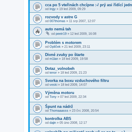
cca po 5 vteřinách chcípne :-/ prý asi řídící jedn
od
Ingy
»
19 led 2009, 09:29
rozvody v astre G
od
007thomas
»
11 srp 2007, 12:07
auto nemá tah
od
peetr19
»
12 led 2009, 16:08
Problém s motorem
od
Oplíček
»
21 led 2009, 23:11
Divné zvuky po štarte
od
m1lan
»
18 led 2009, 19:58
Dotaz_volnobeh
od
tenor
»
18 led 2009, 21:23
Svorka na boxu vzduchového filtru
od
veski
»
18 led 2009, 14:07
Výměna motoru
od
Tony
»
07 led 2009, 22:34
Špunt na nádrž
od
Thomaaasss
»
23 črc 2008, 20:54
kontrolka ABS
od
dajin
»
05 úno 2008, 12:17