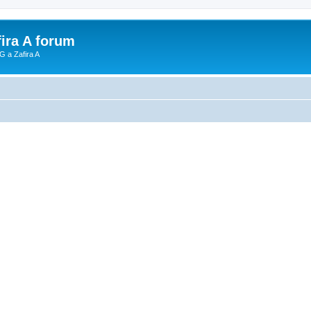
fira A forum
G a Zafira A