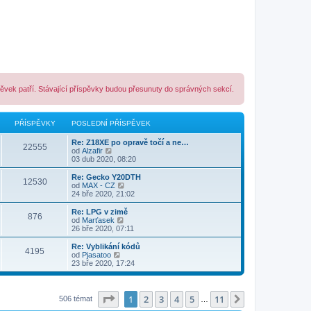
pěvek patří. Stávající příspěvky budou přesunuty do správných sekcí.
PŘÍSPĚVKY
POSLEDNÍ PŘÍSPĚVEK
Re: Z18XE po opravě točí a ne…
22555
Z
od
Alzafir
o
03 dub 2020, 08:20
b
r
Re: Gecko Y20DTH
12530
a
Z
od
MAX - CZ
z
o
24 bře 2020, 21:02
i
b
t
r
Re: LPG v zimě
876
p
a
Z
od
Marťasek
o
z
o
26 bře 2020, 07:11
s
i
b
l
t
r
Re: Vyblikání kódů
e
4195
p
a
Z
od
Pjasatoo
d
o
z
o
23 bře 2020, 17:24
n
s
i
b
í
l
t
r
p
e
p
a
ř
d
o
z
Stránka
1
z
11
1
2
3
4
5
11
Další
506 témat
…
í
n
s
i
s
í
l