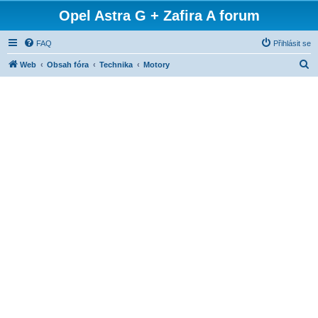
Opel Astra G + Zafira A forum
FAQ
Přihlásit se
H
Web
Obsah fóra
Technika
Motory
l
e
d
a
t