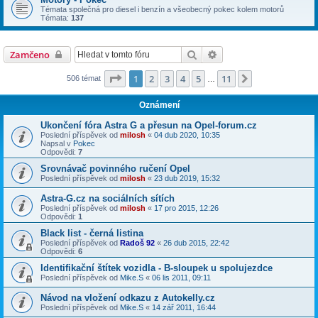
Témata společná pro diesel i benzín a všeobecný pokec kolem motorů
Témata:
137
Hledat
Pokročilé hledání
Zamčeno
Stránka
1
z
11
1
2
3
4
5
11
Další
506 témat
…
Oznámení
Ukončení fóra Astra G a přesun na Opel-forum.cz
Poslední příspěvek od
milosh
«
04 dub 2020, 10:35
Napsal v
Pokec
Odpovědi:
7
Srovnávač povinného ručení Opel
Poslední příspěvek od
milosh
«
23 dub 2019, 15:32
Astra-G.cz na sociálních sítích
Poslední příspěvek od
milosh
«
17 pro 2015, 12:26
Odpovědi:
1
Black list - černá listina
Poslední příspěvek od
Radoš 92
«
26 dub 2015, 22:42
Odpovědi:
6
Identifikační štítek vozidla - B-sloupek u spolujezdce
Poslední příspěvek od
Mike.S
«
06 lis 2011, 09:11
Návod na vložení odkazu z Autokelly.cz
Poslední příspěvek od
Mike.S
«
14 zář 2011, 16:44