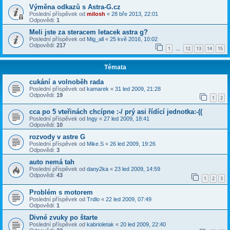
Výměna odkazů s Astra-G.cz
Poslední příspěvek od
milosh
«
28 bře 2013, 22:01
Odpovědi:
1
Meli jste za steracem letacek astra g?
Poslední příspěvek od
Mig_all
«
25 kvě 2016, 10:02
Odpovědi:
217
1
12
13
14
15
…
Témata
cukání a volnoběh rada
Poslední příspěvek od
kamarek
«
31 led 2009, 21:28
Odpovědi:
19
1
2
cca po 5 vteřinách chcípne :-/ prý asi řídící jednotka:-((
Poslední příspěvek od
Ingy
«
27 led 2009, 18:41
Odpovědi:
10
rozvody v astre G
Poslední příspěvek od
Mike.S
«
26 led 2009, 19:26
Odpovědi:
3
auto nemá tah
Poslední příspěvek od
dany2ka
«
23 led 2009, 14:59
Odpovědi:
43
1
2
3
Problém s motorem
Poslední příspěvek od
Trdlo
«
22 led 2009, 07:49
Odpovědi:
1
Divné zvuky po štarte
Poslední příspěvek od
kabrioletak
«
20 led 2009, 22:40