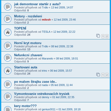
jak demontovar startér z auta?
Poslední příspěvek od
Trdlo
«
13 led 2009, 14:07
Odpovědi:
8
Motory - rozdeleni
Poslední příspěvek od
milosh
«
12 led 2009, 23:46
Odpovědi:
2
TOPENÍ
Poslední příspěvek od
TESLA
«
12 led 2009, 22:22
Odpovědi:
24
1
2
Horní kryt motoru
Poslední příspěvek od
Trdlo
«
08 led 2009, 22:38
Odpovědi:
13
Nefunkcni zhaveni
Poslední příspěvek od
Maranelo
«
08 led 2009, 18:01
Odpovědi:
9
Startovani auta
Poslední příspěvek od
trins
«
06 led 2009, 15:57
Odpovědi:
24
1
2
po malom štrajku zase ide..
Poslední příspěvek od
nada
«
05 led 2009, 11:44
Odpovědi:
2
Vymontovanie vstrekovacích trysiek
Poslední příspěvek od
denny
«
01 led 2009, 22:35
Odpovědi:
7
kery motor???
Poslední příspěvek od
genius0011
«
01 led 2009, 18:18