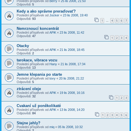
Poslední příspěvek od
Berry
«
25 lis 2008, 21:50
Odpovědi:
5
Kedy a ako správne preraďovať?
Poslední příspěvek od
Jocker
«
23 lis 2008, 19:40
Odpovědi:
93
1
4
5
6
7
…
Nemrznoucí koncentrát
Poslední příspěvek od
APiK
«
23 lis 2008, 11:42
Odpovědi:
47
1
2
3
4
Otacky
Poslední příspěvek od
APiK
«
21 lis 2008, 18:45
Odpovědi:
2
tarokace, vibrace vozu
Poslední příspěvek od
Hany
«
21 lis 2008, 17:34
Odpovědi:
13
Jemne klepania po starte
Poslední příspěvek od
tovy
«
20 lis 2008, 21:22
Odpovědi:
5
ztrácení oleje
Poslední příspěvek od
APiK
«
19 lis 2008, 16:16
Odpovědi:
32
1
2
3
Cvakaní už poněkolikaté
Poslední příspěvek od
APiK
«
13 lis 2008, 14:20
Odpovědi:
84
1
2
3
4
5
6
Stejne jehly?
Poslední příspěvek od
miq
«
05 lis 2008, 10:32
Odpovědi:
2