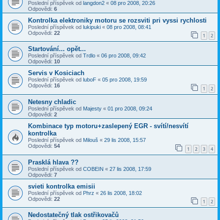
Poslední příspěvek od
langdon2
«
08 pro 2008, 20:26
Odpovědi:
6
Kontrolka elektroniky motoru se rozsviti pri vyssi rychlosti
Poslední příspěvek od
lukipuki
«
08 pro 2008, 08:41
Odpovědi:
22
1
2
Startování... opět...
Poslední příspěvek od
Trdlo
«
06 pro 2008, 09:42
Odpovědi:
10
Servis v Kosiciach
Poslední příspěvek od
luboF
«
05 pro 2008, 19:59
Odpovědi:
16
1
2
Netesny chladic
Poslední příspěvek od
Majesty
«
01 pro 2008, 09:24
Odpovědi:
2
Kombinace typ motoru+zaslepený EGR - svítí/nesvítí
kontrolka
Poslední příspěvek od
Milouš
«
29 lis 2008, 15:57
Odpovědi:
54
1
2
3
4
Prasklá hlava ??
Poslední příspěvek od
COBEIN
«
27 lis 2008, 17:59
Odpovědi:
7
svieti kontrolka emisii
Poslední příspěvek od
Phrz
«
26 lis 2008, 18:02
Odpovědi:
22
1
2
Nedostatečný tlak ostřikovačů