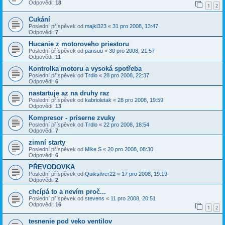
Odpovědi:
18
1
2
Cukání
Poslední příspěvek od
majkl323
«
31 pro 2008, 13:47
Odpovědi:
7
Hucanie z motoroveho priestoru
Poslední příspěvek od
pansuu
«
30 pro 2008, 21:57
Odpovědi:
11
Kontrolka motoru a vysoká spotřeba
Poslední příspěvek od
Trdlo
«
28 pro 2008, 22:37
Odpovědi:
6
nastartuje az na druhy raz
Poslední příspěvek od
kabrioletak
«
28 pro 2008, 19:59
Odpovědi:
13
Kompresor - priserne zvuky
Poslední příspěvek od
Trdlo
«
22 pro 2008, 18:54
Odpovědi:
7
zimní starty
Poslední příspěvek od
Mike.S
«
20 pro 2008, 08:30
Odpovědi:
6
PŘEVODOVKA
Poslední příspěvek od
Quiksilver22
«
17 pro 2008, 19:19
Odpovědi:
2
chcípá to a nevím proč...
Poslední příspěvek od
stevens
«
11 pro 2008, 20:51
Odpovědi:
16
1
2
tesnenie pod veko ventilov