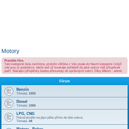
Motory
Pravidla fóra
Tato kategorie byla zamčena, protože většina z Vás psala do hlavní kategorie i když
zde jsou ty podsekce, takže teď už koukejte pořádně do jaké sekce Váš příspěvek
patří. Stávající příspěvky budou přesunuty do správných sekcí. Díky Milosh - admin
Fórum
Benzín
Témata:
1555
Diesel
Témata:
1066
LPG, CNG
Pokud jezdíte na plyn pište přímo do této sekce.
Témata:
48
Motory - Pokec