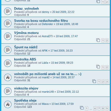
Odpovědi:
22
1
2
Dotaz_volnobeh
Poslední příspěvek od
denny
«
20 led 2009, 22:22
Odpovědi:
9
Svorka na boxu vzduchového filtru
Poslední příspěvek od
Defender
«
19 led 2009, 18:48
Odpovědi:
4
Výměna motoru
Poslední příspěvek od
AstraDTI
«
18 led 2009, 17:47
Odpovědi:
21
1
2
Špunt na nádrž
Poslední příspěvek od
APiK
«
17 led 2009, 16:23
Odpovědi:
12
kontrolka ABS
Poslední příspěvek od
Láďa
«
15 led 2009, 09:23
Odpovědi:
18
1
2
volnoběh po milionté aneb už se na to.... :-)
Poslední příspěvek od
manli2
«
14 led 2009, 20:37
Odpovědi:
31
1
2
3
viskozita olejov
Poslední příspěvek od
martin148
«
13 led 2009, 22:12
Odpovědi:
4
Spotřeba oleje
Poslední příspěvek od
Mava
«
13 led 2009, 17:59
Odpovědi:
123
1
6
7
8
9
…