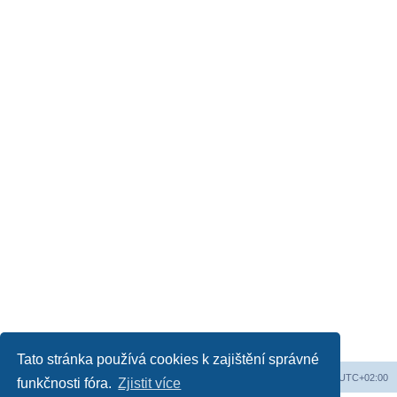
Tato stránka používá cookies k zajištění správné
Web
Obsah fóra
Všechny časy jsou v
UTC+02:00
funkčnosti fóra.
Zjistit více