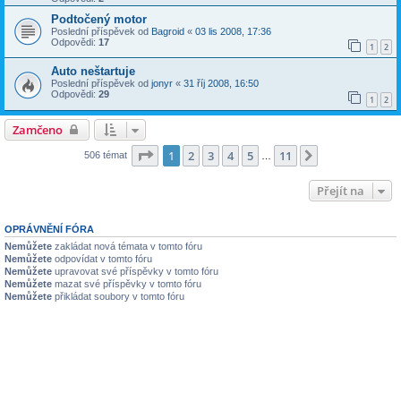
Podtočený motor
Poslední příspěvek od
Bagroid
«
03 lis 2008, 17:36
Odpovědi:
17
1
2
Auto neštartuje
Poslední příspěvek od
jonyr
«
31 říj 2008, 16:50
Odpovědi:
29
1
2
Zamčeno
Stránka
1
z
11
1
2
3
4
5
11
Další
506 témat
…
Přejít na
OPRÁVNĚNÍ FÓRA
Nemůžete
zakládat nová témata v tomto fóru
Nemůžete
odpovídat v tomto fóru
Nemůžete
upravovat své příspěvky v tomto fóru
Nemůžete
mazat své příspěvky v tomto fóru
Nemůžete
přikládat soubory v tomto fóru