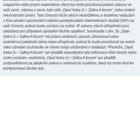
vulgárním nebo jiným materiálem, který by mohl porušovat platné zákony ve
vaší zemi, zákony v zemi, kde sídlí „Opel Astra G + Zafira A forum“, nebo platné
mezinárodní právo. Tato činnost může vést k okamžitému a trvalému vykázání
z fóra a/nebo upozornění vašeho poskytovatele internetových služeb (ISP) na
vaši činnost, pokud bude uznáno za nutné. IP adresy všech příspěvků jsou
ukládány pro případné uplatnění těchto opatření. Souhlasíte s tím, že „Opel
Astra G + Zafira A forum“ má právo odstranit, upravit, přesunout nebo
uzamknout jakékoliv téma nebo příspěvek, pokud to bude považovat za nutné.
Jako uživatel souhlasíte se všemi údaji uloženými v databázi. Přestože „Opel
Astra G + Zafira A forum“ ani phpBB neposkytne tyto informace třetí straně nebo
cizím osobám, nepřebírá „Opel Astra G + Zafira A forum“ ani phpBB
zodpovědnost za jakýkoliv pokus o vniknutí do systému, který by mohl vést ke
kompromitaci těchto dat.