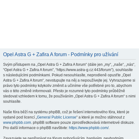
Opel Astra G + Zafira A forum - Podmínky pro užívání
Svým přístupem na „Opel Astra G + Zafira A forum“ (dále jen „my“, „naše“, „nás“,
“Opel Astra G + Zafira A forum”, “https://www.astra-g.cz:443/forum”), souhlasíte
s následujícími podmínkami. Pokud nesouhlasíte, neprodleně opusťte „Opel
Astra G + Zafira A forum“, nevstupujte na něj a nepoužívejte jej. Vyhrazujeme si
právo tyto podmínky kdykoliv změnit a učiníme vše potřebné pro to, abychom
vás o této změně informovali. Přesto je rozumné tyto podmínky průběžně
sledovat vzhledem k tomu, že používáním „Opel Astra G + Zafira A forum“ s nimi
souhlasíte.
Naše fóra běží na systému phpBB, což je řešení internetového fóra, které je
vydané pod licencí „
General Public License
“ a které je možno stáhnout z
www.phpbb.com
. phpBB software pouze zprostředkovává internetové diskuze.
Pro další informace o phpBB navštivte:
https://www.phpbb.com/
.
Zavazujete se nepřispívat na fórum pohoršujícím, hanlivým, nevhodným,