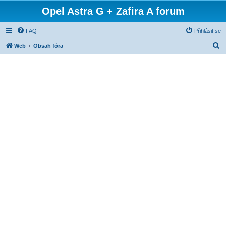
Opel Astra G + Zafira A forum
FAQ
Přihlásit se
H
Web
Obsah fóra
l
e
d
a
t