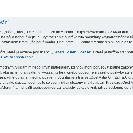
ívání
“, „naše“, „nás“, “Opel Astra G + Zafira A forum”, “https://www.astra-g.cz:443/forum
e na něj a nepoužívejte jej. Vyhrazujeme si právo tyto podmínky kdykoliv změnit a
 vzhledem k tomu, že používáním „Opel Astra G + Zafira A forum“ s nimi souhlasíte.
ra, které je vydané pod licencí „
General Public License
“ a které je možno stáhnou
ps://www.phpbb.com/
.
hodným, vulgárním nebo jiným materiálem, který by mohl porušovat platné zákony ve
 k okamžitému a trvalému vykázání z fóra a/nebo upozornění vašeho poskytovatele 
řípadné uplatnění těchto opatření. Souhlasíte s tím, že „Opel Astra G + Zafira A f
é. Jako uživatel souhlasíte se všemi údaji uloženými v databázi. Přestože „Opel A
ra A forum“ ani phpBB zodpovědnost za jakýkoliv pokus o vniknutí do systému, který 