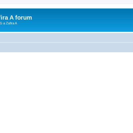
fira A forum
G a Zafira A