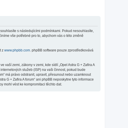
”), souhlasíte s následujícími podmínkami. Pokud nesouhlasíte,
 učiníme vše potřebné pro to, abychom vás o této změně
t z
www.phpbb.com
. phpBB software pouze zprostředkovává
 vaší zemi, zákony v zemi, kde sídlí „Opel Astra G + Zafira A
internetových služeb (ISP) na vaši činnost, pokud bude
orum“ má právo odstranit, upravit, přesunout nebo uzamknout
stra G + Zafira A forum“ ani phpBB neposkytne tyto informace
by mohl vést ke kompromitaci těchto dat.