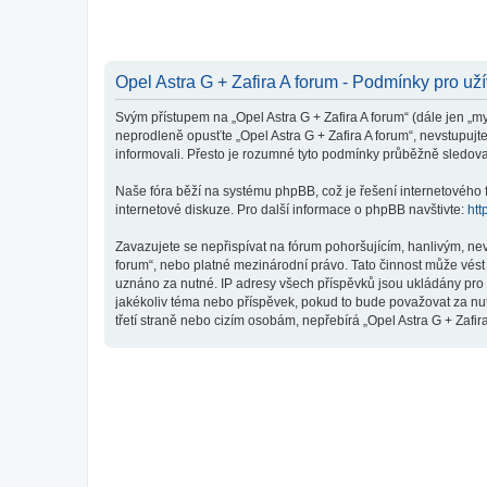
Opel Astra G + Zafira A forum - Podmínky pro už
Svým přístupem na „Opel Astra G + Zafira A forum“ (dále jen „my
neprodleně opusťte „Opel Astra G + Zafira A forum“, nevstupujt
informovali. Přesto je rozumné tyto podmínky průběžně sledovat
Naše fóra běží na systému phpBB, což je řešení internetového fó
internetové diskuze. Pro další informace o phpBB navštivte:
htt
Zavazujete se nepřispívat na fórum pohoršujícím, hanlivým, nev
forum“, nebo platné mezinárodní právo. Tato činnost může vést
uznáno za nutné. IP adresy všech příspěvků jsou ukládány pro p
jakékoliv téma nebo příspěvek, pokud to bude považovat za nutn
třetí straně nebo cizím osobám, nepřebírá „Opel Astra G + Zafi