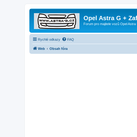
Opel Astra G + Za
Forum pro majitele vozů Opel Astra 
Rychlé odkazy
FAQ
Web
Obsah fóra