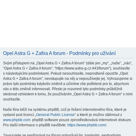
Opel Astra G + Zafira A forum - Podmínky pro užívání
Svým přístupem na „Opel Astra G + Zafira A forum“ (dále jen „my“, „naše“, „nás“,
“Opel Astra G + Zafira A forum”, “https://www.astra-g.cz:443/forum”), souhlasíte
s následujícími podmínkami. Pokud nesouhlasíte, neprodleně opusťte „Opel
Astra G + Zafira A forum“, nevstupujte na něj a nepoužívejte jej. Vyhrazujeme si
právo tyto podmínky kdykoliv změnit a učiníme vše potřebné pro to, abychom
vás o této změně informovali. Přesto je rozumné tyto podmínky průběžně
sledovat vzhledem k tomu, že používáním „Opel Astra G + Zafira A forum“ s nimi
souhlasíte.
Naše fóra běží na systému phpBB, což je řešení internetového fóra, které je
vydané pod licencí „
General Public License
“ a které je možno stáhnout z
www.phpbb.com
. phpBB software pouze zprostředkovává internetové diskuze.
Pro další informace o phpBB navštivte:
https://www.phpbb.com/
.
Zavazujete se nepřispívat na fórum pohoršujícím, hanlivým, nevhodným,