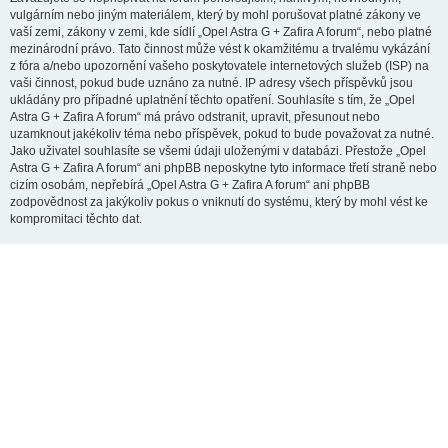
vulgárním nebo jiným materiálem, který by mohl porušovat platné zákony ve
vaší zemi, zákony v zemi, kde sídlí „Opel Astra G + Zafira A forum“, nebo platné
mezinárodní právo. Tato činnost může vést k okamžitému a trvalému vykázání
z fóra a/nebo upozornění vašeho poskytovatele internetových služeb (ISP) na
vaši činnost, pokud bude uznáno za nutné. IP adresy všech příspěvků jsou
ukládány pro případné uplatnění těchto opatření. Souhlasíte s tím, že „Opel
Astra G + Zafira A forum“ má právo odstranit, upravit, přesunout nebo
uzamknout jakékoliv téma nebo příspěvek, pokud to bude považovat za nutné.
Jako uživatel souhlasíte se všemi údaji uloženými v databázi. Přestože „Opel
Astra G + Zafira A forum“ ani phpBB neposkytne tyto informace třetí straně nebo
cizím osobám, nepřebírá „Opel Astra G + Zafira A forum“ ani phpBB
zodpovědnost za jakýkoliv pokus o vniknutí do systému, který by mohl vést ke
kompromitaci těchto dat.