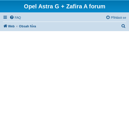
Opel Astra G + Zafira A forum
FAQ
Přihlásit se
H
Web
Obsah fóra
l
e
d
a
t