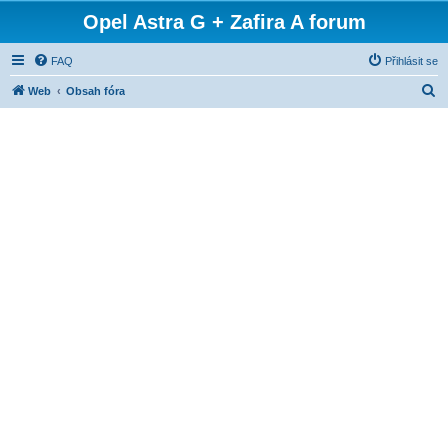
Opel Astra G + Zafira A forum
FAQ
Přihlásit se
H
Web
Obsah fóra
l
e
d
a
t