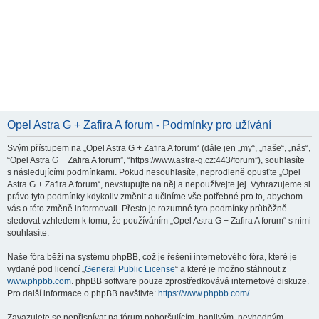
Opel Astra G + Zafira A forum - Podmínky pro užívání
Svým přístupem na „Opel Astra G + Zafira A forum“ (dále jen „my“, „naše“, „nás“,
“Opel Astra G + Zafira A forum”, “https://www.astra-g.cz:443/forum”), souhlasíte
s následujícími podmínkami. Pokud nesouhlasíte, neprodleně opusťte „Opel
Astra G + Zafira A forum“, nevstupujte na něj a nepoužívejte jej. Vyhrazujeme si
právo tyto podmínky kdykoliv změnit a učiníme vše potřebné pro to, abychom
vás o této změně informovali. Přesto je rozumné tyto podmínky průběžně
sledovat vzhledem k tomu, že používáním „Opel Astra G + Zafira A forum“ s nimi
souhlasíte.
Naše fóra běží na systému phpBB, což je řešení internetového fóra, které je
vydané pod licencí „
General Public License
“ a které je možno stáhnout z
www.phpbb.com
. phpBB software pouze zprostředkovává internetové diskuze.
Pro další informace o phpBB navštivte:
https://www.phpbb.com/
.
Zavazujete se nepřispívat na fórum pohoršujícím, hanlivým, nevhodným,