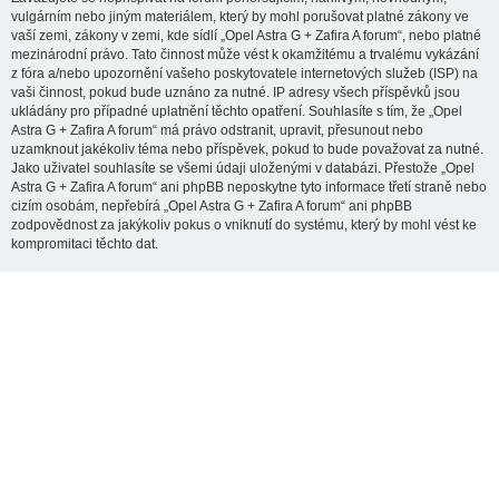
vulgárním nebo jiným materiálem, který by mohl porušovat platné zákony ve
vaší zemi, zákony v zemi, kde sídlí „Opel Astra G + Zafira A forum“, nebo platné
mezinárodní právo. Tato činnost může vést k okamžitému a trvalému vykázání
z fóra a/nebo upozornění vašeho poskytovatele internetových služeb (ISP) na
vaši činnost, pokud bude uznáno za nutné. IP adresy všech příspěvků jsou
ukládány pro případné uplatnění těchto opatření. Souhlasíte s tím, že „Opel
Astra G + Zafira A forum“ má právo odstranit, upravit, přesunout nebo
uzamknout jakékoliv téma nebo příspěvek, pokud to bude považovat za nutné.
Jako uživatel souhlasíte se všemi údaji uloženými v databázi. Přestože „Opel
Astra G + Zafira A forum“ ani phpBB neposkytne tyto informace třetí straně nebo
cizím osobám, nepřebírá „Opel Astra G + Zafira A forum“ ani phpBB
zodpovědnost za jakýkoliv pokus o vniknutí do systému, který by mohl vést ke
kompromitaci těchto dat.