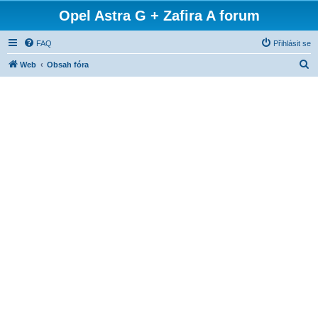
Opel Astra G + Zafira A forum
FAQ
Přihlásit se
H
Web
Obsah fóra
l
e
d
a
t