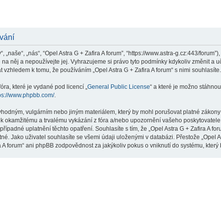
ívání
“, „naše“, „nás“, “Opel Astra G + Zafira A forum”, “https://www.astra-g.cz:443/forum
e na něj a nepoužívejte jej. Vyhrazujeme si právo tyto podmínky kdykoliv změnit a
 vzhledem k tomu, že používáním „Opel Astra G + Zafira A forum“ s nimi souhlasíte.
ra, které je vydané pod licencí „
General Public License
“ a které je možno stáhnou
ps://www.phpbb.com/
.
hodným, vulgárním nebo jiným materiálem, který by mohl porušovat platné zákony ve
 k okamžitému a trvalému vykázání z fóra a/nebo upozornění vašeho poskytovatele 
řípadné uplatnění těchto opatření. Souhlasíte s tím, že „Opel Astra G + Zafira A f
é. Jako uživatel souhlasíte se všemi údaji uloženými v databázi. Přestože „Opel A
ra A forum“ ani phpBB zodpovědnost za jakýkoliv pokus o vniknutí do systému, který 