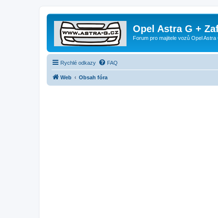
Opel Astra G + Za
Forum pro majitele vozů Opel Astra 
Rychlé odkazy
FAQ
Web
Obsah fóra