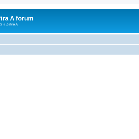
fira A forum
G a Zafira A