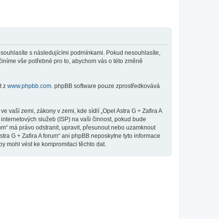
”), souhlasíte s následujícími podmínkami. Pokud nesouhlasíte,
 učiníme vše potřebné pro to, abychom vás o této změně
t z
www.phpbb.com
. phpBB software pouze zprostředkovává
 vaší zemi, zákony v zemi, kde sídlí „Opel Astra G + Zafira A
internetových služeb (ISP) na vaši činnost, pokud bude
orum“ má právo odstranit, upravit, přesunout nebo uzamknout
stra G + Zafira A forum“ ani phpBB neposkytne tyto informace
by mohl vést ke kompromitaci těchto dat.