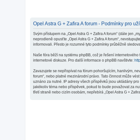
Opel Astra G + Zafira A forum - Podmínky pro už
Svým přístupem na „Opel Astra G + Zafira A forum“ (dále jen „my
neprodleně opusťte „Opel Astra G + Zafira A forum“, nevstupujt
informovali. Přesto je rozumné tyto podmínky průběžně sledovat
Naše fóra běží na systému phpBB, což je řešení internetového fó
internetové diskuze. Pro další informace o phpBB navštivte:
htt
Zavazujete se nepřispívat na fórum pohoršujícím, hanlivým, nev
forum“, nebo platné mezinárodní právo. Tato činnost může vést
uznáno za nutné. IP adresy všech příspěvků jsou ukládány pro p
jakékoliv téma nebo příspěvek, pokud to bude považovat za nutn
třetí straně nebo cizím osobám, nepřebírá „Opel Astra G + Zafi