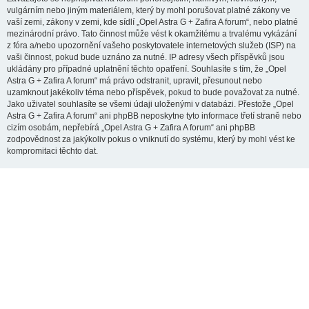
vulgárním nebo jiným materiálem, který by mohl porušovat platné zákony ve
vaší zemi, zákony v zemi, kde sídlí „Opel Astra G + Zafira A forum“, nebo platné
mezinárodní právo. Tato činnost může vést k okamžitému a trvalému vykázání
z fóra a/nebo upozornění vašeho poskytovatele internetových služeb (ISP) na
vaši činnost, pokud bude uznáno za nutné. IP adresy všech příspěvků jsou
ukládány pro případné uplatnění těchto opatření. Souhlasíte s tím, že „Opel
Astra G + Zafira A forum“ má právo odstranit, upravit, přesunout nebo
uzamknout jakékoliv téma nebo příspěvek, pokud to bude považovat za nutné.
Jako uživatel souhlasíte se všemi údaji uloženými v databázi. Přestože „Opel
Astra G + Zafira A forum“ ani phpBB neposkytne tyto informace třetí straně nebo
cizím osobám, nepřebírá „Opel Astra G + Zafira A forum“ ani phpBB
zodpovědnost za jakýkoliv pokus o vniknutí do systému, který by mohl vést ke
kompromitaci těchto dat.