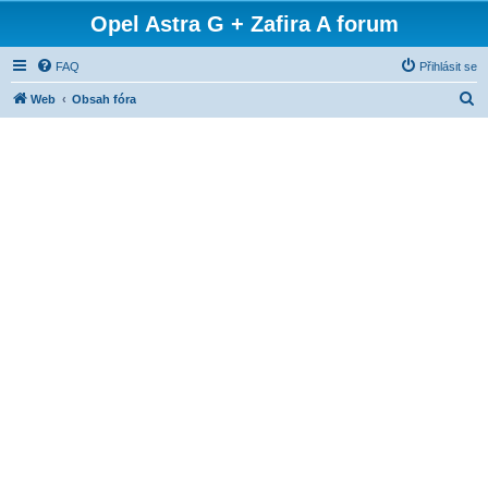
Opel Astra G + Zafira A forum
FAQ
Přihlásit se
H
Web
Obsah fóra
l
e
d
a
t