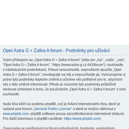
Opel Astra G + Zafira A forum - Podmínky pro užívání
Svým přístupem na „Opel Astra G + Zafira A forum“ (dále jen „my“, „naše“, „nás“,
“Opel Astra G + Zafira A forum”, “https://www.astra-g.cz:443/forum”), souhlasíte
s následujícími podmínkami. Pokud nesouhlasíte, neprodleně opusťte „Opel
Astra G + Zafira A forum“, nevstupujte na něj a nepoužívejte jej. Vyhrazujeme si
právo tyto podmínky kdykoliv změnit a učiníme vše potřebné pro to, abychom
vás o této změně informovali. Přesto je rozumné tyto podmínky průběžně
sledovat vzhledem k tomu, že používáním „Opel Astra G + Zafira A forum“ s nimi
souhlasíte.
Naše fóra běží na systému phpBB, což je řešení internetového fóra, které je
vydané pod licencí „
General Public License
“ a které je možno stáhnout z
www.phpbb.com
. phpBB software pouze zprostředkovává internetové diskuze.
Pro další informace o phpBB navštivte:
https://www.phpbb.com/
.
Zavazujete se nepřispívat na fórum pohoršujícím, hanlivým, nevhodným,