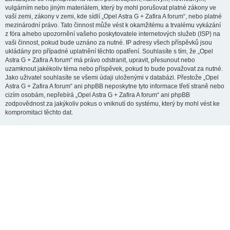
vulgárním nebo jiným materiálem, který by mohl porušovat platné zákony ve
vaší zemi, zákony v zemi, kde sídlí „Opel Astra G + Zafira A forum“, nebo platné
mezinárodní právo. Tato činnost může vést k okamžitému a trvalému vykázání
z fóra a/nebo upozornění vašeho poskytovatele internetových služeb (ISP) na
vaši činnost, pokud bude uznáno za nutné. IP adresy všech příspěvků jsou
ukládány pro případné uplatnění těchto opatření. Souhlasíte s tím, že „Opel
Astra G + Zafira A forum“ má právo odstranit, upravit, přesunout nebo
uzamknout jakékoliv téma nebo příspěvek, pokud to bude považovat za nutné.
Jako uživatel souhlasíte se všemi údaji uloženými v databázi. Přestože „Opel
Astra G + Zafira A forum“ ani phpBB neposkytne tyto informace třetí straně nebo
cizím osobám, nepřebírá „Opel Astra G + Zafira A forum“ ani phpBB
zodpovědnost za jakýkoliv pokus o vniknutí do systému, který by mohl vést ke
kompromitaci těchto dat.