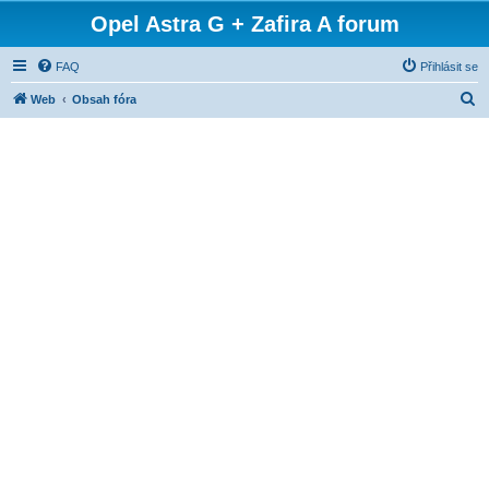
Opel Astra G + Zafira A forum
FAQ
Přihlásit se
H
Web
Obsah fóra
l
e
d
a
t