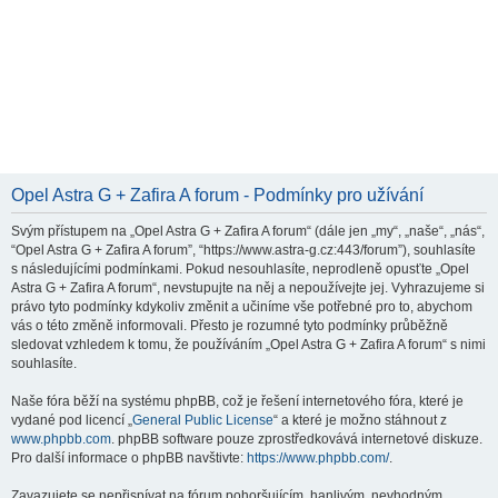
Opel Astra G + Zafira A forum - Podmínky pro užívání
Svým přístupem na „Opel Astra G + Zafira A forum“ (dále jen „my“, „naše“, „nás“,
“Opel Astra G + Zafira A forum”, “https://www.astra-g.cz:443/forum”), souhlasíte
s následujícími podmínkami. Pokud nesouhlasíte, neprodleně opusťte „Opel
Astra G + Zafira A forum“, nevstupujte na něj a nepoužívejte jej. Vyhrazujeme si
právo tyto podmínky kdykoliv změnit a učiníme vše potřebné pro to, abychom
vás o této změně informovali. Přesto je rozumné tyto podmínky průběžně
sledovat vzhledem k tomu, že používáním „Opel Astra G + Zafira A forum“ s nimi
souhlasíte.
Naše fóra běží na systému phpBB, což je řešení internetového fóra, které je
vydané pod licencí „
General Public License
“ a které je možno stáhnout z
www.phpbb.com
. phpBB software pouze zprostředkovává internetové diskuze.
Pro další informace o phpBB navštivte:
https://www.phpbb.com/
.
Zavazujete se nepřispívat na fórum pohoršujícím, hanlivým, nevhodným,