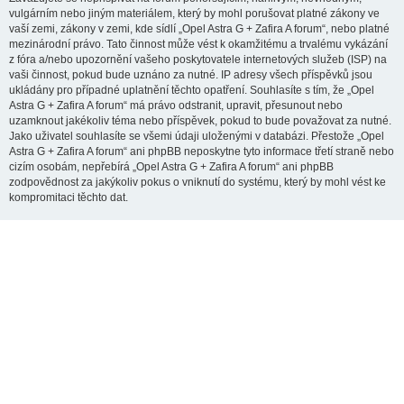
vulgárním nebo jiným materiálem, který by mohl porušovat platné zákony ve
vaší zemi, zákony v zemi, kde sídlí „Opel Astra G + Zafira A forum“, nebo platné
mezinárodní právo. Tato činnost může vést k okamžitému a trvalému vykázání
z fóra a/nebo upozornění vašeho poskytovatele internetových služeb (ISP) na
vaši činnost, pokud bude uznáno za nutné. IP adresy všech příspěvků jsou
ukládány pro případné uplatnění těchto opatření. Souhlasíte s tím, že „Opel
Astra G + Zafira A forum“ má právo odstranit, upravit, přesunout nebo
uzamknout jakékoliv téma nebo příspěvek, pokud to bude považovat za nutné.
Jako uživatel souhlasíte se všemi údaji uloženými v databázi. Přestože „Opel
Astra G + Zafira A forum“ ani phpBB neposkytne tyto informace třetí straně nebo
cizím osobám, nepřebírá „Opel Astra G + Zafira A forum“ ani phpBB
zodpovědnost za jakýkoliv pokus o vniknutí do systému, který by mohl vést ke
kompromitaci těchto dat.