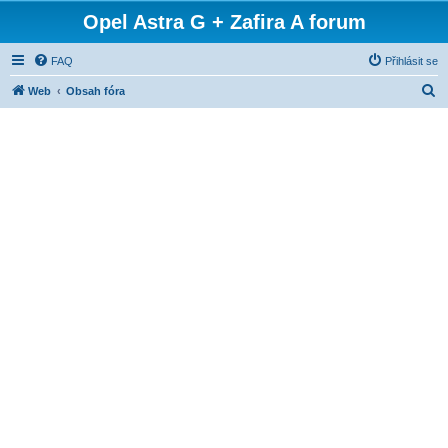
Opel Astra G + Zafira A forum
FAQ
Přihlásit se
H
Web
Obsah fóra
l
e
d
a
t