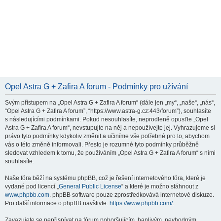
Opel Astra G + Zafira A forum - Podmínky pro užívání
Svým přístupem na „Opel Astra G + Zafira A forum“ (dále jen „my“, „naše“, „nás“,
“Opel Astra G + Zafira A forum”, “https://www.astra-g.cz:443/forum”), souhlasíte
s následujícími podmínkami. Pokud nesouhlasíte, neprodleně opusťte „Opel
Astra G + Zafira A forum“, nevstupujte na něj a nepoužívejte jej. Vyhrazujeme si
právo tyto podmínky kdykoliv změnit a učiníme vše potřebné pro to, abychom
vás o této změně informovali. Přesto je rozumné tyto podmínky průběžně
sledovat vzhledem k tomu, že používáním „Opel Astra G + Zafira A forum“ s nimi
souhlasíte.
Naše fóra běží na systému phpBB, což je řešení internetového fóra, které je
vydané pod licencí „
General Public License
“ a které je možno stáhnout z
www.phpbb.com
. phpBB software pouze zprostředkovává internetové diskuze.
Pro další informace o phpBB navštivte:
https://www.phpbb.com/
.
Zavazujete se nepřispívat na fórum pohoršujícím, hanlivým, nevhodným,