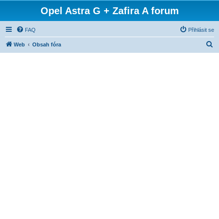
Opel Astra G + Zafira A forum
FAQ
Přihlásit se
H
Web
Obsah fóra
l
e
d
a
t