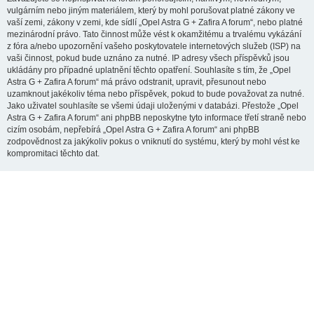
vulgárním nebo jiným materiálem, který by mohl porušovat platné zákony ve
vaší zemi, zákony v zemi, kde sídlí „Opel Astra G + Zafira A forum“, nebo platné
mezinárodní právo. Tato činnost může vést k okamžitému a trvalému vykázání
z fóra a/nebo upozornění vašeho poskytovatele internetových služeb (ISP) na
vaši činnost, pokud bude uznáno za nutné. IP adresy všech příspěvků jsou
ukládány pro případné uplatnění těchto opatření. Souhlasíte s tím, že „Opel
Astra G + Zafira A forum“ má právo odstranit, upravit, přesunout nebo
uzamknout jakékoliv téma nebo příspěvek, pokud to bude považovat za nutné.
Jako uživatel souhlasíte se všemi údaji uloženými v databázi. Přestože „Opel
Astra G + Zafira A forum“ ani phpBB neposkytne tyto informace třetí straně nebo
cizím osobám, nepřebírá „Opel Astra G + Zafira A forum“ ani phpBB
zodpovědnost za jakýkoliv pokus o vniknutí do systému, který by mohl vést ke
kompromitaci těchto dat.