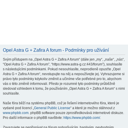
Opel Astra G + Zafira A forum - Podmínky pro užívání
Svým přístupem na „Opel Astra G + Zafira A forum“ (dále jen „my“, „naše“, „nás“,
“Opel Astra G + Zafira A forum”, “https://www.astra-g.cz:443/forum”), souhlasíte
s následujícími podmínkami. Pokud nesouhlasíte, neprodleně opusťte „Opel
Astra G + Zafira A forum“, nevstupujte na něj a nepoužívejte jej. Vyhrazujeme si
právo tyto podmínky kdykoliv změnit a učiníme vše potřebné pro to, abychom
vás o této změně informovali. Přesto je rozumné tyto podmínky průběžně
sledovat vzhledem k tomu, že používáním „Opel Astra G + Zafira A forum“ s nimi
souhlasíte.
Naše fóra běží na systému phpBB, což je řešení internetového fóra, které je
vydané pod licencí „
General Public License
“ a které je možno stáhnout z
www.phpbb.com
. phpBB software pouze zprostředkovává internetové diskuze.
Pro další informace o phpBB navštivte:
https://www.phpbb.com/
.
Zavazujete se nepřispívat na fórum pohoršujícím, hanlivým, nevhodným,