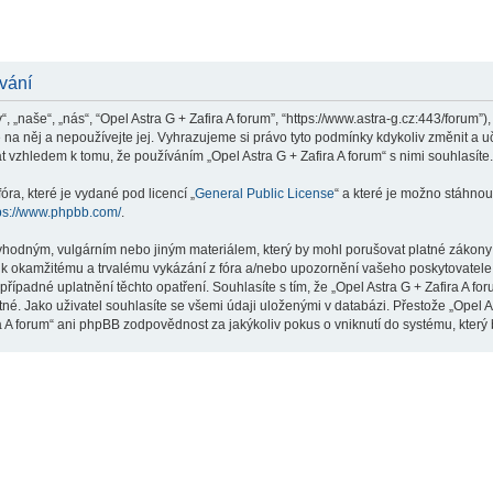
ívání
“, „naše“, „nás“, “Opel Astra G + Zafira A forum”, “https://www.astra-g.cz:443/forum
e na něj a nepoužívejte jej. Vyhrazujeme si právo tyto podmínky kdykoliv změnit a
 vzhledem k tomu, že používáním „Opel Astra G + Zafira A forum“ s nimi souhlasíte.
ra, které je vydané pod licencí „
General Public License
“ a které je možno stáhnou
ps://www.phpbb.com/
.
hodným, vulgárním nebo jiným materiálem, který by mohl porušovat platné zákony ve
 k okamžitému a trvalému vykázání z fóra a/nebo upozornění vašeho poskytovatele 
řípadné uplatnění těchto opatření. Souhlasíte s tím, že „Opel Astra G + Zafira A f
é. Jako uživatel souhlasíte se všemi údaji uloženými v databázi. Přestože „Opel A
ra A forum“ ani phpBB zodpovědnost za jakýkoliv pokus o vniknutí do systému, který 