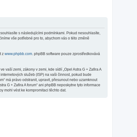
”), souhlasíte s následujícími podmínkami. Pokud nesouhlasíte,
 učiníme vše potřebné pro to, abychom vás o této změně
t z
www.phpbb.com
. phpBB software pouze zprostředkovává
 vaší zemi, zákony v zemi, kde sídlí „Opel Astra G + Zafira A
internetových služeb (ISP) na vaši činnost, pokud bude
orum“ má právo odstranit, upravit, přesunout nebo uzamknout
stra G + Zafira A forum“ ani phpBB neposkytne tyto informace
by mohl vést ke kompromitaci těchto dat.