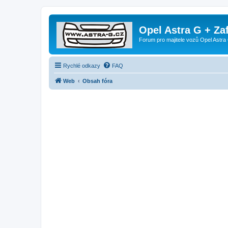
Opel Astra G + Za
Forum pro majitele vozů Opel Astra 
Rychlé odkazy
FAQ
Web
Obsah fóra