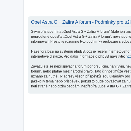
Opel Astra G + Zafira A forum - Podmínky pro už
Svým přístupem na „Opel Astra G + Zafira A forum“ (dále jen „my
neprodleně opusťte „Opel Astra G + Zafira A forum“, nevstupujt
informovali. Přesto je rozumné tyto podmínky průběžně sledovat
Naše fóra běží na systému phpBB, což je řešení internetového fó
internetové diskuze. Pro další informace o phpBB navštivte:
htt
Zavazujete se nepřispívat na fórum pohoršujícím, hanlivým, nev
forum“, nebo platné mezinárodní právo. Tato činnost může vést
uznáno za nutné. IP adresy všech příspěvků jsou ukládány pro p
jakékoliv téma nebo příspěvek, pokud to bude považovat za nutn
třetí straně nebo cizím osobám, nepřebírá „Opel Astra G + Zafi