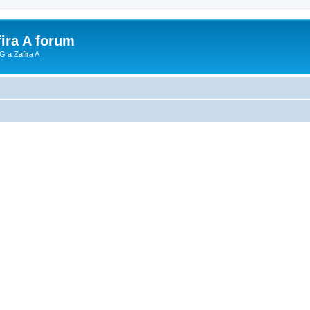
fira A forum
G a Zafira A