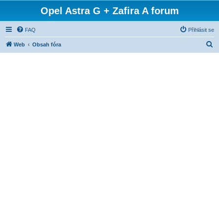
Opel Astra G + Zafira A forum
FAQ
Přihlásit se
H
Web
Obsah fóra
l
e
d
a
t