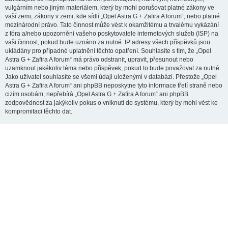
vulgárním nebo jiným materiálem, který by mohl porušovat platné zákony ve
vaší zemi, zákony v zemi, kde sídlí „Opel Astra G + Zafira A forum“, nebo platné
mezinárodní právo. Tato činnost může vést k okamžitému a trvalému vykázání
z fóra a/nebo upozornění vašeho poskytovatele internetových služeb (ISP) na
vaši činnost, pokud bude uznáno za nutné. IP adresy všech příspěvků jsou
ukládány pro případné uplatnění těchto opatření. Souhlasíte s tím, že „Opel
Astra G + Zafira A forum“ má právo odstranit, upravit, přesunout nebo
uzamknout jakékoliv téma nebo příspěvek, pokud to bude považovat za nutné.
Jako uživatel souhlasíte se všemi údaji uloženými v databázi. Přestože „Opel
Astra G + Zafira A forum“ ani phpBB neposkytne tyto informace třetí straně nebo
cizím osobám, nepřebírá „Opel Astra G + Zafira A forum“ ani phpBB
zodpovědnost za jakýkoliv pokus o vniknutí do systému, který by mohl vést ke
kompromitaci těchto dat.