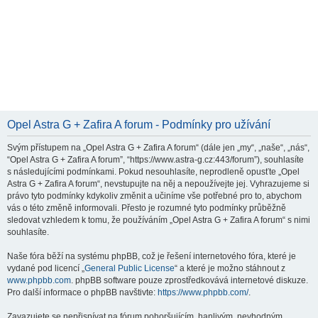
Opel Astra G + Zafira A forum - Podmínky pro užívání
Svým přístupem na „Opel Astra G + Zafira A forum“ (dále jen „my“, „naše“, „nás“,
“Opel Astra G + Zafira A forum”, “https://www.astra-g.cz:443/forum”), souhlasíte
s následujícími podmínkami. Pokud nesouhlasíte, neprodleně opusťte „Opel
Astra G + Zafira A forum“, nevstupujte na něj a nepoužívejte jej. Vyhrazujeme si
právo tyto podmínky kdykoliv změnit a učiníme vše potřebné pro to, abychom
vás o této změně informovali. Přesto je rozumné tyto podmínky průběžně
sledovat vzhledem k tomu, že používáním „Opel Astra G + Zafira A forum“ s nimi
souhlasíte.
Naše fóra běží na systému phpBB, což je řešení internetového fóra, které je
vydané pod licencí „
General Public License
“ a které je možno stáhnout z
www.phpbb.com
. phpBB software pouze zprostředkovává internetové diskuze.
Pro další informace o phpBB navštivte:
https://www.phpbb.com/
.
Zavazujete se nepřispívat na fórum pohoršujícím, hanlivým, nevhodným,