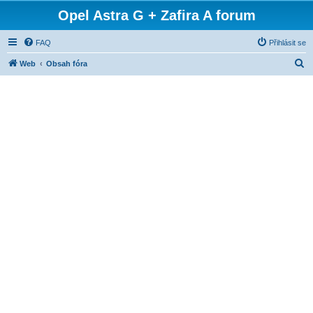
Opel Astra G + Zafira A forum
FAQ
Přihlásit se
H
Web
Obsah fóra
l
e
d
a
t