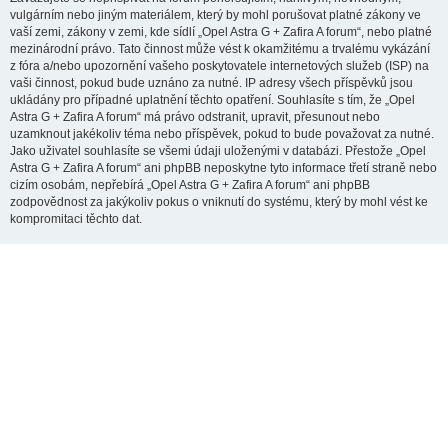
vulgárním nebo jiným materiálem, který by mohl porušovat platné zákony ve
vaší zemi, zákony v zemi, kde sídlí „Opel Astra G + Zafira A forum“, nebo platné
mezinárodní právo. Tato činnost může vést k okamžitému a trvalému vykázání
z fóra a/nebo upozornění vašeho poskytovatele internetových služeb (ISP) na
vaši činnost, pokud bude uznáno za nutné. IP adresy všech příspěvků jsou
ukládány pro případné uplatnění těchto opatření. Souhlasíte s tím, že „Opel
Astra G + Zafira A forum“ má právo odstranit, upravit, přesunout nebo
uzamknout jakékoliv téma nebo příspěvek, pokud to bude považovat za nutné.
Jako uživatel souhlasíte se všemi údaji uloženými v databázi. Přestože „Opel
Astra G + Zafira A forum“ ani phpBB neposkytne tyto informace třetí straně nebo
cizím osobám, nepřebírá „Opel Astra G + Zafira A forum“ ani phpBB
zodpovědnost za jakýkoliv pokus o vniknutí do systému, který by mohl vést ke
kompromitaci těchto dat.