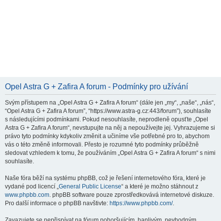
Opel Astra G + Zafira A forum - Podmínky pro užívání
Svým přístupem na „Opel Astra G + Zafira A forum“ (dále jen „my“, „naše“, „nás“,
“Opel Astra G + Zafira A forum”, “https://www.astra-g.cz:443/forum”), souhlasíte
s následujícími podmínkami. Pokud nesouhlasíte, neprodleně opusťte „Opel
Astra G + Zafira A forum“, nevstupujte na něj a nepoužívejte jej. Vyhrazujeme si
právo tyto podmínky kdykoliv změnit a učiníme vše potřebné pro to, abychom
vás o této změně informovali. Přesto je rozumné tyto podmínky průběžně
sledovat vzhledem k tomu, že používáním „Opel Astra G + Zafira A forum“ s nimi
souhlasíte.
Naše fóra běží na systému phpBB, což je řešení internetového fóra, které je
vydané pod licencí „
General Public License
“ a které je možno stáhnout z
www.phpbb.com
. phpBB software pouze zprostředkovává internetové diskuze.
Pro další informace o phpBB navštivte:
https://www.phpbb.com/
.
Zavazujete se nepřispívat na fórum pohoršujícím, hanlivým, nevhodným,