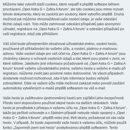
Můžeme také vytvořit další cookies, které nepatří k phpBB software během
procházení „Opel Astra G + Zafira A forum“, ale tyto cookies jsou mimo rozsah
tohoto dokumentu, který se zaobírá jen soubory, které vytvořilo phpBB. Druhá
možnost jak můžeme shromažďovat vaše osobní údaje, je vaše odeslání
těchto údajů nám. Toto může zahrnovat: odeslání příspěvků jako anonymní
uživatel, registrace na „Opel Astra G + Zafira A forum“ a odeslání příspěvků po
vaší registrace, když jste přihlášeni.
Váš účet bude přinejmenším obsahovat uživatelské jméno, osobní heslo,
používané při přihlašování do vašeho účtu, a osobní, platnou e-mailovou
adresu. Vaše osobní údaje pro váš účet na „Opel Astra G + Zafira A forum“ jsou
chráněny zákony o ochraně osobních údajů a dat, které jsou platné v zemi, ve
které sídlíme. Jakékoliv jiné informace požadované od „Opel Astra G + Zafira A
forum“ kromě vašeho uživatelského jména, vašeho hesla a vašeho e-mailu při
registraci, můžeme zvolit jako povinné nebo dobrovolné. Ve všech případech
dostanete možnost rozhodnout, zda-li tyto informace budou veřejně
zobrazitelné. Dále ve vašem účtu máte možnost zakázat nebo povolit zasílání
automaticky vytvářených e-mailů phpBB softwarem na váš e-mail.
Vaše heslo je zašifrováno (jednosměrný hash) pro zajištění jeho bezpečnosti.
Přesto není doporučeno používat stejné heslo na dalších stránkách. Vaše
heslo je prostředek k přístupu k vašemu účtu na „Opel Astra G + Zafira A forum“,
takže jej pečlivě uchovejte a v žádném případě nebude nikdo spojený s „Opel
Astra G + Zafira A forum“, phpBB nebo jiné, třetí strany, požadovat od vás vaše
heslo. V případě, že byste zapomněli vaše heslo k vašemu účtu, můžete použít
funkci „Zapomněl jsem své heslo“ poskytovanou phpBB softwarem. Tento