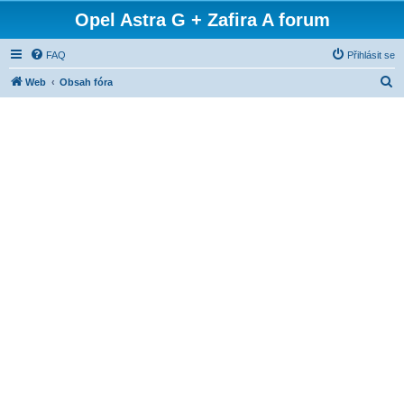
Opel Astra G + Zafira A forum
FAQ
Přihlásit se
H
Web
Obsah fóra
l
e
d
a
t