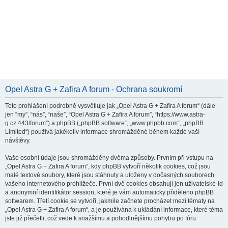
Opel Astra G + Zafira A forum - Ochrana soukromí
Toto prohlášení podrobně vysvětluje jak „Opel Astra G + Zafira A forum“ (dále
jen “my”, “nás”, “naše”, “Opel Astra G + Zafira A forum”, “https://www.astra-
g.cz:443/forum”) a phpBB („phpBB software“, „www.phpbb.com“, „phpBB
Limited“) používá jakékoliv informace shromážděné během každé vaší
návštěvy.
Vaše osobní údaje jsou shromážděny dvěma způsoby. Prvním při vstupu na
„Opel Astra G + Zafira A forum“, kdy phpBB vytvoří několik cookies, což jsou
malé textové soubory, které jsou stáhnuty a uloženy v dočasných souborech
vašeho internetového prohlížeče. První dvě cookies obsahují jen uživatelské-id
a anonymní identifikátor session, které je vám automaticky přiděleno phpBB
softwarem. Třetí cookie se vytvoří, jakmile začnete procházet mezi tématy na
„Opel Astra G + Zafira A forum“, a je používána k ukládání informace, které téma
jste již přečetli, což vede k snažšímu a pohodlnějšímu pohybu po fóru.