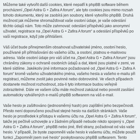
Můžeme také vytvořit další cookies, které nepatří k phpBB software během
procházení „Opel Astra G + Zafira A forum“, ale tyto cookies jsou mimo rozsah
tohoto dokumentu, který se zaobírá jen soubory, které vytvořilo phpBB. Druhá
možnost jak můžeme shromažďovat vaše osobní údaje, je vaše odeslání
těchto údajů nám. Toto může zahrnovat: odeslání příspěvků jako anonymní
uživatel, registrace na „Opel Astra G + Zafira A forum“ a odeslání příspěvků po
vaší registrace, když jste přihlášeni.
Váš účet bude přinejmenším obsahovat uživatelské jméno, osobní heslo,
používané při přihlašování do vašeho účtu, a osobní, platnou e-mailovou
adresu. Vaše osobní údaje pro váš účet na „Opel Astra G + Zafira A forum“ jsou
chráněny zákony o ochraně osobních údajů a dat, které jsou platné v zemi, ve
které sídlíme. Jakékoliv jiné informace požadované od „Opel Astra G + Zafira A
forum“ kromě vašeho uživatelského jména, vašeho hesla a vašeho e-mailu při
registraci, můžeme zvolit jako povinné nebo dobrovolné. Ve všech případech
dostanete možnost rozhodnout, zda-li tyto informace budou veřejně
zobrazitelné. Dále ve vašem účtu máte možnost zakázat nebo povolit zasílání
automaticky vytvářených e-mailů phpBB softwarem na váš e-mail.
Vaše heslo je zašifrováno (jednosměrný hash) pro zajištění jeho bezpečnosti.
Přesto není doporučeno používat stejné heslo na dalších stránkách. Vaše
heslo je prostředek k přístupu k vašemu účtu na „Opel Astra G + Zafira A forum“,
takže jej pečlivě uchovejte a v žádném případě nebude nikdo spojený s „Opel
Astra G + Zafira A forum“, phpBB nebo jiné, třetí strany, požadovat od vás vaše
heslo. V případě, že byste zapomněli vaše heslo k vašemu účtu, můžete použít
funkci „Zapomněl jsem své heslo“ poskytovanou phpBB softwarem. Tento