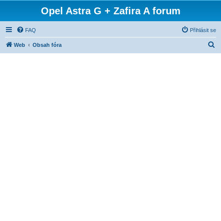
Opel Astra G + Zafira A forum
FAQ
Přihlásit se
H
Web
Obsah fóra
l
e
d
a
t