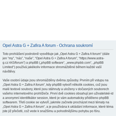
Opel Astra G + Zafira A forum - Ochrana soukromí
Toto prohlášení podrobně vysvětluje jak „Opel Astra G + Zafira A forum“ (dále
jen “my”, “nás”, “naše”, “Opel Astra G + Zafira A forum”, “https://www.astra-
g.cz:443/forum”) a phpBB („phpBB software“, „www.phpbb.com“, „phpBB
Limited“) používá jakékoliv informace shromážděné během každé vaší
návštěvy.
Vaše osobní údaje jsou shromážděny dvěma způsoby. Prvním při vstupu na
„Opel Astra G + Zafira A forum“, kdy phpBB vytvoří několik cookies, což jsou
malé textové soubory, které jsou stáhnuty a uloženy v dočasných souborech
vašeho internetového prohlížeče. První dvě cookies obsahují jen uživatelské-id
a anonymní identifikátor session, které je vám automaticky přiděleno phpBB
softwarem. Třetí cookie se vytvoří, jakmile začnete procházet mezi tématy na
„Opel Astra G + Zafira A forum“, a je používána k ukládání informace, které téma
jste již přečetli, což vede k snažšímu a pohodlnějšímu pohybu po fóru.