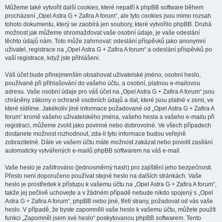
Můžeme také vytvořit další cookies, které nepatří k phpBB software během
procházení „Opel Astra G + Zafira A forum“, ale tyto cookies jsou mimo rozsah
tohoto dokumentu, který se zaobírá jen soubory, které vytvořilo phpBB. Druhá
možnost jak můžeme shromažďovat vaše osobní údaje, je vaše odeslání
těchto údajů nám. Toto může zahrnovat: odeslání příspěvků jako anonymní
uživatel, registrace na „Opel Astra G + Zafira A forum“ a odeslání příspěvků po
vaší registrace, když jste přihlášeni.
Váš účet bude přinejmenším obsahovat uživatelské jméno, osobní heslo,
používané při přihlašování do vašeho účtu, a osobní, platnou e-mailovou
adresu. Vaše osobní údaje pro váš účet na „Opel Astra G + Zafira A forum“ jsou
chráněny zákony o ochraně osobních údajů a dat, které jsou platné v zemi, ve
které sídlíme. Jakékoliv jiné informace požadované od „Opel Astra G + Zafira A
forum“ kromě vašeho uživatelského jména, vašeho hesla a vašeho e-mailu při
registraci, můžeme zvolit jako povinné nebo dobrovolné. Ve všech případech
dostanete možnost rozhodnout, zda-li tyto informace budou veřejně
zobrazitelné. Dále ve vašem účtu máte možnost zakázat nebo povolit zasílání
automaticky vytvářených e-mailů phpBB softwarem na váš e-mail.
Vaše heslo je zašifrováno (jednosměrný hash) pro zajištění jeho bezpečnosti.
Přesto není doporučeno používat stejné heslo na dalších stránkách. Vaše
heslo je prostředek k přístupu k vašemu účtu na „Opel Astra G + Zafira A forum“,
takže jej pečlivě uchovejte a v žádném případě nebude nikdo spojený s „Opel
Astra G + Zafira A forum“, phpBB nebo jiné, třetí strany, požadovat od vás vaše
heslo. V případě, že byste zapomněli vaše heslo k vašemu účtu, můžete použít
funkci „Zapomněl jsem své heslo“ poskytovanou phpBB softwarem. Tento