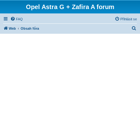
Opel Astra G + Zafira A forum
FAQ
Přihlásit se
H
Web
Obsah fóra
l
e
d
a
t