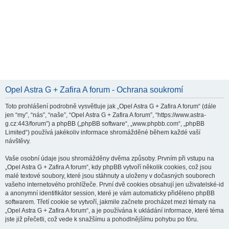
Opel Astra G + Zafira A forum - Ochrana soukromí
Toto prohlášení podrobně vysvětluje jak „Opel Astra G + Zafira A forum“ (dále
jen “my”, “nás”, “naše”, “Opel Astra G + Zafira A forum”, “https://www.astra-
g.cz:443/forum”) a phpBB („phpBB software“, „www.phpbb.com“, „phpBB
Limited“) používá jakékoliv informace shromážděné během každé vaší
návštěvy.
Vaše osobní údaje jsou shromážděny dvěma způsoby. Prvním při vstupu na
„Opel Astra G + Zafira A forum“, kdy phpBB vytvoří několik cookies, což jsou
malé textové soubory, které jsou stáhnuty a uloženy v dočasných souborech
vašeho internetového prohlížeče. První dvě cookies obsahují jen uživatelské-id
a anonymní identifikátor session, které je vám automaticky přiděleno phpBB
softwarem. Třetí cookie se vytvoří, jakmile začnete procházet mezi tématy na
„Opel Astra G + Zafira A forum“, a je používána k ukládání informace, které téma
jste již přečetli, což vede k snažšímu a pohodlnějšímu pohybu po fóru.