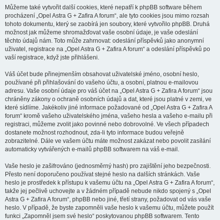
Můžeme také vytvořit další cookies, které nepatří k phpBB software během
procházení „Opel Astra G + Zafira A forum“, ale tyto cookies jsou mimo rozsah
tohoto dokumentu, který se zaobírá jen soubory, které vytvořilo phpBB. Druhá
možnost jak můžeme shromažďovat vaše osobní údaje, je vaše odeslání
těchto údajů nám. Toto může zahrnovat: odeslání příspěvků jako anonymní
uživatel, registrace na „Opel Astra G + Zafira A forum“ a odeslání příspěvků po
vaší registrace, když jste přihlášeni.
Váš účet bude přinejmenším obsahovat uživatelské jméno, osobní heslo,
používané při přihlašování do vašeho účtu, a osobní, platnou e-mailovou
adresu. Vaše osobní údaje pro váš účet na „Opel Astra G + Zafira A forum“ jsou
chráněny zákony o ochraně osobních údajů a dat, které jsou platné v zemi, ve
které sídlíme. Jakékoliv jiné informace požadované od „Opel Astra G + Zafira A
forum“ kromě vašeho uživatelského jména, vašeho hesla a vašeho e-mailu při
registraci, můžeme zvolit jako povinné nebo dobrovolné. Ve všech případech
dostanete možnost rozhodnout, zda-li tyto informace budou veřejně
zobrazitelné. Dále ve vašem účtu máte možnost zakázat nebo povolit zasílání
automaticky vytvářených e-mailů phpBB softwarem na váš e-mail.
Vaše heslo je zašifrováno (jednosměrný hash) pro zajištění jeho bezpečnosti.
Přesto není doporučeno používat stejné heslo na dalších stránkách. Vaše
heslo je prostředek k přístupu k vašemu účtu na „Opel Astra G + Zafira A forum“,
takže jej pečlivě uchovejte a v žádném případě nebude nikdo spojený s „Opel
Astra G + Zafira A forum“, phpBB nebo jiné, třetí strany, požadovat od vás vaše
heslo. V případě, že byste zapomněli vaše heslo k vašemu účtu, můžete použít
funkci „Zapomněl jsem své heslo“ poskytovanou phpBB softwarem. Tento