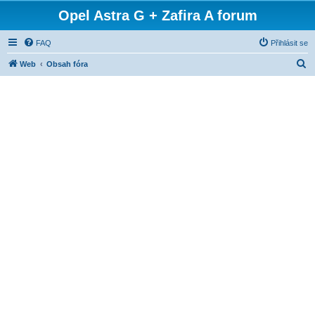
Opel Astra G + Zafira A forum
FAQ
Přihlásit se
H
Web
Obsah fóra
l
e
d
a
t