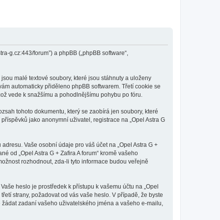
.astra-g.cz:443/forum”) a phpBB („phpBB software“,
jsou malé textové soubory, které jsou stáhnuty a uloženy
e vám automaticky přiděleno phpBB softwarem. Třetí cookie se
i, což vede k snažšímu a pohodlnějšímu pohybu po fóru.
rozsah tohoto dokumentu, který se zaobírá jen soubory, které
říspěvků jako anonymní uživatel, registrace na „Opel Astra G
 adresu. Vaše osobní údaje pro váš účet na „Opel Astra G +
vané od „Opel Astra G + Zafira A forum“ kromě vašeho
ožnost rozhodnout, zda-li tyto informace budou veřejně
 Vaše heslo je prostředek k přístupu k vašemu účtu na „Opel
třetí strany, požadovat od vás vaše heslo. V případě, že byste
 žádat zadaní vašeho uživatelského jména a vašeho e-mailu,