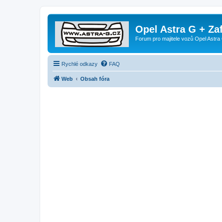
Opel Astra G + Za
Forum pro majitele vozů Opel Astra 
Rychlé odkazy
FAQ
Web
Obsah fóra