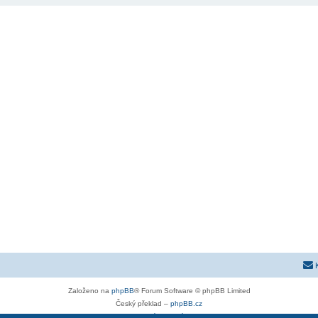
Založeno na
phpBB
® Forum Software © phpBB Limited
Český překlad –
phpBB.cz
Soukromí
|
Podmínky