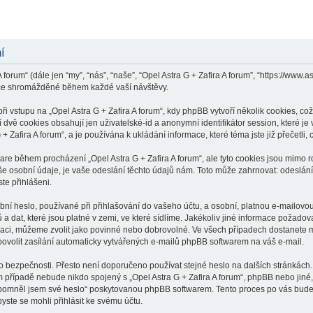
í
 forum“ (dále jen “my”, “nás”, “naše”, “Opel Astra G + Zafira A forum”, “https://www
ace shromážděné během každé vaší návštěvy.
vstupu na „Opel Astra G + Zafira A forum“, kdy phpBB vytvoří několik cookies, což 
dvě cookies obsahují jen uživatelské-id a anonymní identifikátor session, které j
 + Zafira A forum“, a je používána k ukládání informace, které téma jste již přečetl
ware během procházení „Opel Astra G + Zafira A forum“, ale tyto cookies jsou mimo 
osobní údaje, je vaše odeslání těchto údajů nám. Toto může zahrnovat: odeslání p
ste přihlášeni.
í heslo, používané při přihlašování do vašeho účtu, a osobní, platnou e-mailovou
a dat, které jsou platné v zemi, ve které sídlíme. Jakékoliv jiné informace požado
raci, můžeme zvolit jako povinné nebo dobrovolné. Ve všech případech dostanete m
ovolit zasílání automaticky vytvářených e-mailů phpBB softwarem na váš e-mail.
o bezpečnosti. Přesto není doporučeno používat stejné heslo na dalších stránkách.
ém případě nebude nikdo spojený s „Opel Astra G + Zafira A forum“, phpBB nebo jiné, 
apomněl jsem své heslo“ poskytovanou phpBB softwarem. Tento proces po vás bude
ste se mohli přihlásit ke svému účtu.