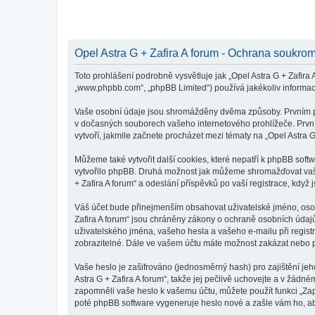
Opel Astra G + Zafira A forum - Ochrana soukrom
Toto prohlášení podrobně vysvětluje jak „Opel Astra G + Zafira A
„www.phpbb.com“, „phpBB Limited“) používá jakékoliv inform
Vaše osobní údaje jsou shromážděny dvěma způsoby. Prvním při 
v dočasných souborech vašeho internetového prohlížeče. První 
vytvoří, jakmile začnete procházet mezi tématy na „Opel Astra G
Můžeme také vytvořit další cookies, které nepatří k phpBB soft
vytvořilo phpBB. Druhá možnost jak můžeme shromažďovat vaše 
+ Zafira A forum“ a odeslání příspěvků po vaší registrace, když j
Váš účet bude přinejmenším obsahovat uživatelské jméno, osobn
Zafira A forum“ jsou chráněny zákony o ochraně osobních údajů 
uživatelského jména, vašeho hesla a vašeho e-mailu při regist
zobrazitelné. Dále ve vašem účtu máte možnost zakázat nebo p
Vaše heslo je zašifrováno (jednosměrný hash) pro zajištění jeh
Astra G + Zafira A forum“, takže jej pečlivě uchovejte a v žádn
zapomněli vaše heslo k vašemu účtu, můžete použít funkci „Z
poté phpBB software vygeneruje heslo nové a zašle vám ho, aby