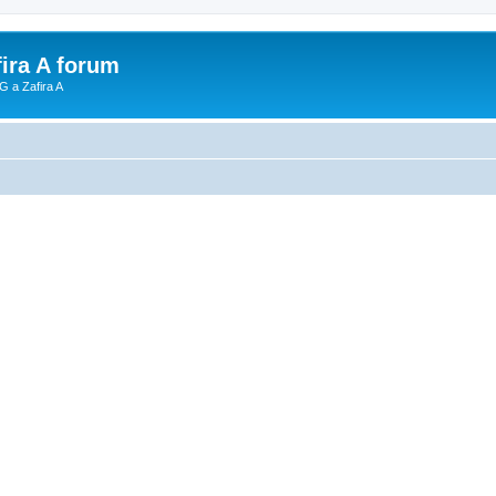
fira A forum
G a Zafira A