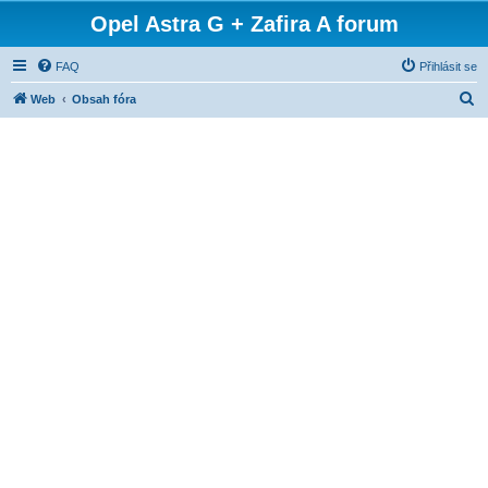
Opel Astra G + Zafira A forum
FAQ
Přihlásit se
H
Web
Obsah fóra
l
e
d
a
t