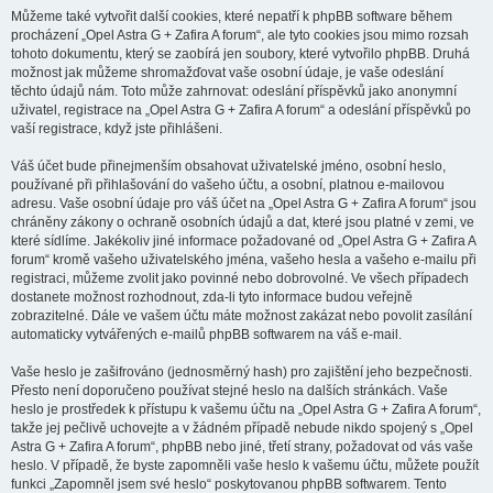
Můžeme také vytvořit další cookies, které nepatří k phpBB software během
procházení „Opel Astra G + Zafira A forum“, ale tyto cookies jsou mimo rozsah
tohoto dokumentu, který se zaobírá jen soubory, které vytvořilo phpBB. Druhá
možnost jak můžeme shromažďovat vaše osobní údaje, je vaše odeslání
těchto údajů nám. Toto může zahrnovat: odeslání příspěvků jako anonymní
uživatel, registrace na „Opel Astra G + Zafira A forum“ a odeslání příspěvků po
vaší registrace, když jste přihlášeni.
Váš účet bude přinejmenším obsahovat uživatelské jméno, osobní heslo,
používané při přihlašování do vašeho účtu, a osobní, platnou e-mailovou
adresu. Vaše osobní údaje pro váš účet na „Opel Astra G + Zafira A forum“ jsou
chráněny zákony o ochraně osobních údajů a dat, které jsou platné v zemi, ve
které sídlíme. Jakékoliv jiné informace požadované od „Opel Astra G + Zafira A
forum“ kromě vašeho uživatelského jména, vašeho hesla a vašeho e-mailu při
registraci, můžeme zvolit jako povinné nebo dobrovolné. Ve všech případech
dostanete možnost rozhodnout, zda-li tyto informace budou veřejně
zobrazitelné. Dále ve vašem účtu máte možnost zakázat nebo povolit zasílání
automaticky vytvářených e-mailů phpBB softwarem na váš e-mail.
Vaše heslo je zašifrováno (jednosměrný hash) pro zajištění jeho bezpečnosti.
Přesto není doporučeno používat stejné heslo na dalších stránkách. Vaše
heslo je prostředek k přístupu k vašemu účtu na „Opel Astra G + Zafira A forum“,
takže jej pečlivě uchovejte a v žádném případě nebude nikdo spojený s „Opel
Astra G + Zafira A forum“, phpBB nebo jiné, třetí strany, požadovat od vás vaše
heslo. V případě, že byste zapomněli vaše heslo k vašemu účtu, můžete použít
funkci „Zapomněl jsem své heslo“ poskytovanou phpBB softwarem. Tento