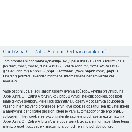
Opel Astra G + Zafira A forum - Ochrana soukromí
Toto prohlášení podrobně vysvětluje jak „Opel Astra G + Zafira A forum“ (dále
jen “my”, “nás”, “naše”, “Opel Astra G + Zafira A forum”, “https://www.astra-
g.cz:443/forum”) a phpBB („phpBB software“, „www.phpbb.com“, „phpBB
Limited“) používá jakékoliv informace shromážděné během každé vaší
návštěvy.
Vaše osobní údaje jsou shromážděny dvěma způsoby. Prvním při vstupu na
„Opel Astra G + Zafira A forum“, kdy phpBB vytvoří několik cookies, což jsou
malé textové soubory, které jsou stáhnuty a uloženy v dočasných souborech
vašeho internetového prohlížeče. První dvě cookies obsahují jen uživatelské-id
a anonymní identifikátor session, které je vám automaticky přiděleno phpBB
softwarem. Třetí cookie se vytvoří, jakmile začnete procházet mezi tématy na
„Opel Astra G + Zafira A forum“, a je používána k ukládání informace, které téma
jste již přečetli, což vede k snažšímu a pohodlnějšímu pohybu po fóru.