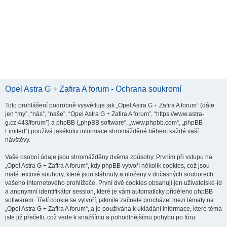
Opel Astra G + Zafira A forum - Ochrana soukromí
Toto prohlášení podrobně vysvětluje jak „Opel Astra G + Zafira A forum“ (dále
jen “my”, “nás”, “naše”, “Opel Astra G + Zafira A forum”, “https://www.astra-
g.cz:443/forum”) a phpBB („phpBB software“, „www.phpbb.com“, „phpBB
Limited“) používá jakékoliv informace shromážděné během každé vaší
návštěvy.
Vaše osobní údaje jsou shromážděny dvěma způsoby. Prvním při vstupu na
„Opel Astra G + Zafira A forum“, kdy phpBB vytvoří několik cookies, což jsou
malé textové soubory, které jsou stáhnuty a uloženy v dočasných souborech
vašeho internetového prohlížeče. První dvě cookies obsahují jen uživatelské-id
a anonymní identifikátor session, které je vám automaticky přiděleno phpBB
softwarem. Třetí cookie se vytvoří, jakmile začnete procházet mezi tématy na
„Opel Astra G + Zafira A forum“, a je používána k ukládání informace, které téma
jste již přečetli, což vede k snažšímu a pohodlnějšímu pohybu po fóru.