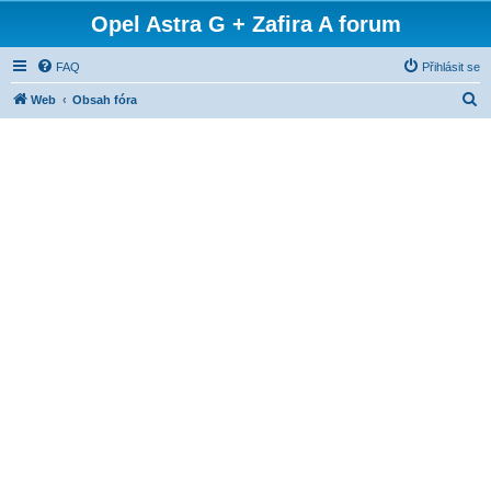
Opel Astra G + Zafira A forum
FAQ
Přihlásit se
H
Web
Obsah fóra
l
e
d
a
t