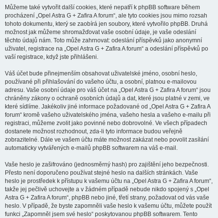
Můžeme také vytvořit další cookies, které nepatří k phpBB software během
procházení „Opel Astra G + Zafira A forum“, ale tyto cookies jsou mimo rozsah
tohoto dokumentu, který se zaobírá jen soubory, které vytvořilo phpBB. Druhá
možnost jak můžeme shromažďovat vaše osobní údaje, je vaše odeslání
těchto údajů nám. Toto může zahrnovat: odeslání příspěvků jako anonymní
uživatel, registrace na „Opel Astra G + Zafira A forum“ a odeslání příspěvků po
vaší registrace, když jste přihlášeni.
Váš účet bude přinejmenším obsahovat uživatelské jméno, osobní heslo,
používané při přihlašování do vašeho účtu, a osobní, platnou e-mailovou
adresu. Vaše osobní údaje pro váš účet na „Opel Astra G + Zafira A forum“ jsou
chráněny zákony o ochraně osobních údajů a dat, které jsou platné v zemi, ve
které sídlíme. Jakékoliv jiné informace požadované od „Opel Astra G + Zafira A
forum“ kromě vašeho uživatelského jména, vašeho hesla a vašeho e-mailu při
registraci, můžeme zvolit jako povinné nebo dobrovolné. Ve všech případech
dostanete možnost rozhodnout, zda-li tyto informace budou veřejně
zobrazitelné. Dále ve vašem účtu máte možnost zakázat nebo povolit zasílání
automaticky vytvářených e-mailů phpBB softwarem na váš e-mail.
Vaše heslo je zašifrováno (jednosměrný hash) pro zajištění jeho bezpečnosti.
Přesto není doporučeno používat stejné heslo na dalších stránkách. Vaše
heslo je prostředek k přístupu k vašemu účtu na „Opel Astra G + Zafira A forum“,
takže jej pečlivě uchovejte a v žádném případě nebude nikdo spojený s „Opel
Astra G + Zafira A forum“, phpBB nebo jiné, třetí strany, požadovat od vás vaše
heslo. V případě, že byste zapomněli vaše heslo k vašemu účtu, můžete použít
funkci „Zapomněl jsem své heslo“ poskytovanou phpBB softwarem. Tento