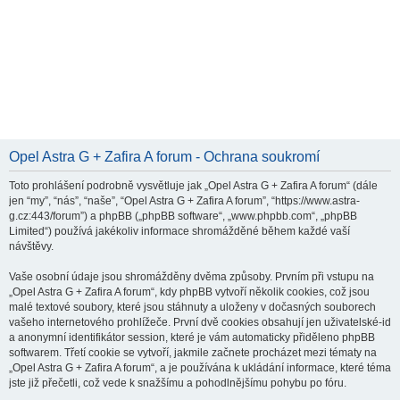
Opel Astra G + Zafira A forum - Ochrana soukromí
Toto prohlášení podrobně vysvětluje jak „Opel Astra G + Zafira A forum“ (dále
jen “my”, “nás”, “naše”, “Opel Astra G + Zafira A forum”, “https://www.astra-
g.cz:443/forum”) a phpBB („phpBB software“, „www.phpbb.com“, „phpBB
Limited“) používá jakékoliv informace shromážděné během každé vaší
návštěvy.
Vaše osobní údaje jsou shromážděny dvěma způsoby. Prvním při vstupu na
„Opel Astra G + Zafira A forum“, kdy phpBB vytvoří několik cookies, což jsou
malé textové soubory, které jsou stáhnuty a uloženy v dočasných souborech
vašeho internetového prohlížeče. První dvě cookies obsahují jen uživatelské-id
a anonymní identifikátor session, které je vám automaticky přiděleno phpBB
softwarem. Třetí cookie se vytvoří, jakmile začnete procházet mezi tématy na
„Opel Astra G + Zafira A forum“, a je používána k ukládání informace, které téma
jste již přečetli, což vede k snažšímu a pohodlnějšímu pohybu po fóru.