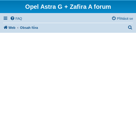
Opel Astra G + Zafira A forum
FAQ
Přihlásit se
H
Web
Obsah fóra
l
e
d
a
t