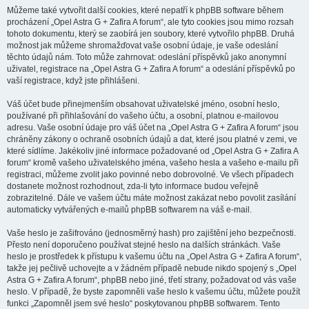
Můžeme také vytvořit další cookies, které nepatří k phpBB software během
procházení „Opel Astra G + Zafira A forum“, ale tyto cookies jsou mimo rozsah
tohoto dokumentu, který se zaobírá jen soubory, které vytvořilo phpBB. Druhá
možnost jak můžeme shromažďovat vaše osobní údaje, je vaše odeslání
těchto údajů nám. Toto může zahrnovat: odeslání příspěvků jako anonymní
uživatel, registrace na „Opel Astra G + Zafira A forum“ a odeslání příspěvků po
vaší registrace, když jste přihlášeni.
Váš účet bude přinejmenším obsahovat uživatelské jméno, osobní heslo,
používané při přihlašování do vašeho účtu, a osobní, platnou e-mailovou
adresu. Vaše osobní údaje pro váš účet na „Opel Astra G + Zafira A forum“ jsou
chráněny zákony o ochraně osobních údajů a dat, které jsou platné v zemi, ve
které sídlíme. Jakékoliv jiné informace požadované od „Opel Astra G + Zafira A
forum“ kromě vašeho uživatelského jména, vašeho hesla a vašeho e-mailu při
registraci, můžeme zvolit jako povinné nebo dobrovolné. Ve všech případech
dostanete možnost rozhodnout, zda-li tyto informace budou veřejně
zobrazitelné. Dále ve vašem účtu máte možnost zakázat nebo povolit zasílání
automaticky vytvářených e-mailů phpBB softwarem na váš e-mail.
Vaše heslo je zašifrováno (jednosměrný hash) pro zajištění jeho bezpečnosti.
Přesto není doporučeno používat stejné heslo na dalších stránkách. Vaše
heslo je prostředek k přístupu k vašemu účtu na „Opel Astra G + Zafira A forum“,
takže jej pečlivě uchovejte a v žádném případě nebude nikdo spojený s „Opel
Astra G + Zafira A forum“, phpBB nebo jiné, třetí strany, požadovat od vás vaše
heslo. V případě, že byste zapomněli vaše heslo k vašemu účtu, můžete použít
funkci „Zapomněl jsem své heslo“ poskytovanou phpBB softwarem. Tento