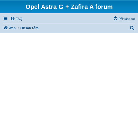
Opel Astra G + Zafira A forum
FAQ
Přihlásit se
H
Web
Obsah fóra
l
e
d
a
t