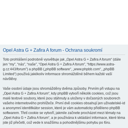
Opel Astra G + Zafira A forum - Ochrana soukromí
Toto prohlášení podrobně vysvětluje jak „Opel Astra G + Zafira A forum“ (dále
jen “my”, “nás”, “naše”, “Opel Astra G + Zafira A forum”, “https://www.astra-
g.cz:443/forum”) a phpBB („phpBB software“, „www.phpbb.com“, „phpBB
Limited“) používá jakékoliv informace shromážděné během každé vaší
návštěvy.
Vaše osobní údaje jsou shromážděny dvěma způsoby. Prvním při vstupu na
„Opel Astra G + Zafira A forum“, kdy phpBB vytvoří několik cookies, což jsou
malé textové soubory, které jsou stáhnuty a uloženy v dočasných souborech
vašeho internetového prohlížeče. První dvě cookies obsahují jen uživatelské-id
a anonymní identifikátor session, které je vám automaticky přiděleno phpBB
softwarem. Třetí cookie se vytvoří, jakmile začnete procházet mezi tématy na
„Opel Astra G + Zafira A forum“, a je používána k ukládání informace, které téma
jste již přečetli, což vede k snažšímu a pohodlnějšímu pohybu po fóru.