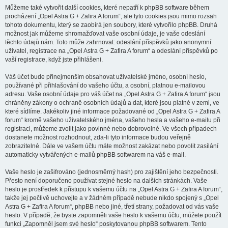
Můžeme také vytvořit další cookies, které nepatří k phpBB software během
procházení „Opel Astra G + Zafira A forum“, ale tyto cookies jsou mimo rozsah
tohoto dokumentu, který se zaobírá jen soubory, které vytvořilo phpBB. Druhá
možnost jak můžeme shromažďovat vaše osobní údaje, je vaše odeslání
těchto údajů nám. Toto může zahrnovat: odeslání příspěvků jako anonymní
uživatel, registrace na „Opel Astra G + Zafira A forum“ a odeslání příspěvků po
vaší registrace, když jste přihlášeni.
Váš účet bude přinejmenším obsahovat uživatelské jméno, osobní heslo,
používané při přihlašování do vašeho účtu, a osobní, platnou e-mailovou
adresu. Vaše osobní údaje pro váš účet na „Opel Astra G + Zafira A forum“ jsou
chráněny zákony o ochraně osobních údajů a dat, které jsou platné v zemi, ve
které sídlíme. Jakékoliv jiné informace požadované od „Opel Astra G + Zafira A
forum“ kromě vašeho uživatelského jména, vašeho hesla a vašeho e-mailu při
registraci, můžeme zvolit jako povinné nebo dobrovolné. Ve všech případech
dostanete možnost rozhodnout, zda-li tyto informace budou veřejně
zobrazitelné. Dále ve vašem účtu máte možnost zakázat nebo povolit zasílání
automaticky vytvářených e-mailů phpBB softwarem na váš e-mail.
Vaše heslo je zašifrováno (jednosměrný hash) pro zajištění jeho bezpečnosti.
Přesto není doporučeno používat stejné heslo na dalších stránkách. Vaše
heslo je prostředek k přístupu k vašemu účtu na „Opel Astra G + Zafira A forum“,
takže jej pečlivě uchovejte a v žádném případě nebude nikdo spojený s „Opel
Astra G + Zafira A forum“, phpBB nebo jiné, třetí strany, požadovat od vás vaše
heslo. V případě, že byste zapomněli vaše heslo k vašemu účtu, můžete použít
funkci „Zapomněl jsem své heslo“ poskytovanou phpBB softwarem. Tento