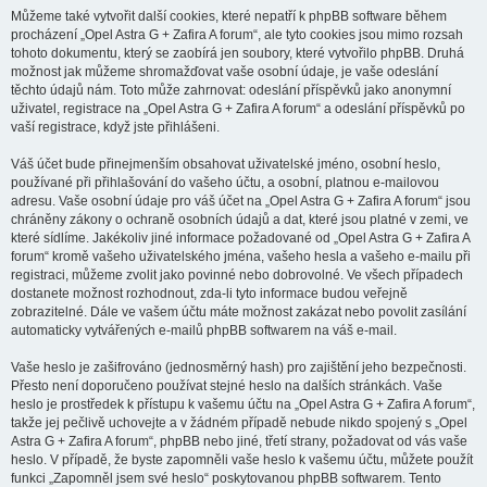
Můžeme také vytvořit další cookies, které nepatří k phpBB software během
procházení „Opel Astra G + Zafira A forum“, ale tyto cookies jsou mimo rozsah
tohoto dokumentu, který se zaobírá jen soubory, které vytvořilo phpBB. Druhá
možnost jak můžeme shromažďovat vaše osobní údaje, je vaše odeslání
těchto údajů nám. Toto může zahrnovat: odeslání příspěvků jako anonymní
uživatel, registrace na „Opel Astra G + Zafira A forum“ a odeslání příspěvků po
vaší registrace, když jste přihlášeni.
Váš účet bude přinejmenším obsahovat uživatelské jméno, osobní heslo,
používané při přihlašování do vašeho účtu, a osobní, platnou e-mailovou
adresu. Vaše osobní údaje pro váš účet na „Opel Astra G + Zafira A forum“ jsou
chráněny zákony o ochraně osobních údajů a dat, které jsou platné v zemi, ve
které sídlíme. Jakékoliv jiné informace požadované od „Opel Astra G + Zafira A
forum“ kromě vašeho uživatelského jména, vašeho hesla a vašeho e-mailu při
registraci, můžeme zvolit jako povinné nebo dobrovolné. Ve všech případech
dostanete možnost rozhodnout, zda-li tyto informace budou veřejně
zobrazitelné. Dále ve vašem účtu máte možnost zakázat nebo povolit zasílání
automaticky vytvářených e-mailů phpBB softwarem na váš e-mail.
Vaše heslo je zašifrováno (jednosměrný hash) pro zajištění jeho bezpečnosti.
Přesto není doporučeno používat stejné heslo na dalších stránkách. Vaše
heslo je prostředek k přístupu k vašemu účtu na „Opel Astra G + Zafira A forum“,
takže jej pečlivě uchovejte a v žádném případě nebude nikdo spojený s „Opel
Astra G + Zafira A forum“, phpBB nebo jiné, třetí strany, požadovat od vás vaše
heslo. V případě, že byste zapomněli vaše heslo k vašemu účtu, můžete použít
funkci „Zapomněl jsem své heslo“ poskytovanou phpBB softwarem. Tento