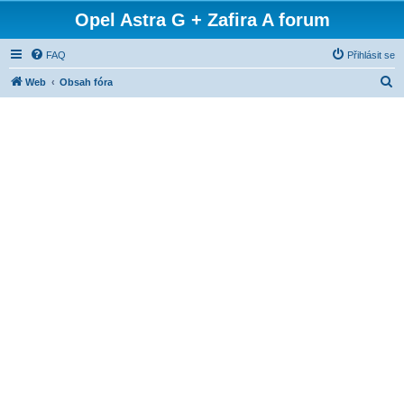
Opel Astra G + Zafira A forum
FAQ
Přihlásit se
H
Web
Obsah fóra
l
e
d
a
t