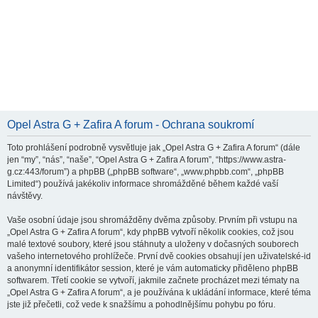
Opel Astra G + Zafira A forum - Ochrana soukromí
Toto prohlášení podrobně vysvětluje jak „Opel Astra G + Zafira A forum“ (dále
jen “my”, “nás”, “naše”, “Opel Astra G + Zafira A forum”, “https://www.astra-
g.cz:443/forum”) a phpBB („phpBB software“, „www.phpbb.com“, „phpBB
Limited“) používá jakékoliv informace shromážděné během každé vaší
návštěvy.
Vaše osobní údaje jsou shromážděny dvěma způsoby. Prvním při vstupu na
„Opel Astra G + Zafira A forum“, kdy phpBB vytvoří několik cookies, což jsou
malé textové soubory, které jsou stáhnuty a uloženy v dočasných souborech
vašeho internetového prohlížeče. První dvě cookies obsahují jen uživatelské-id
a anonymní identifikátor session, které je vám automaticky přiděleno phpBB
softwarem. Třetí cookie se vytvoří, jakmile začnete procházet mezi tématy na
„Opel Astra G + Zafira A forum“, a je používána k ukládání informace, které téma
jste již přečetli, což vede k snažšímu a pohodlnějšímu pohybu po fóru.