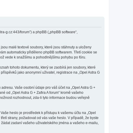
.astra-g.cz:443/forum”) a phpBB („phpBB software“,
jsou malé textové soubory, které jsou stáhnuty a uloženy
e vám automaticky přiděleno phpBB softwarem. Třetí cookie se
i, což vede k snažšímu a pohodlnějšímu pohybu po fóru.
rozsah tohoto dokumentu, který se zaobírá jen soubory, které
říspěvků jako anonymní uživatel, registrace na „Opel Astra G
 adresu. Vaše osobní údaje pro váš účet na „Opel Astra G +
vané od „Opel Astra G + Zafira A forum“ kromě vašeho
ožnost rozhodnout, zda-li tyto informace budou veřejně
 Vaše heslo je prostředek k přístupu k vašemu účtu na „Opel
třetí strany, požadovat od vás vaše heslo. V případě, že byste
 žádat zadaní vašeho uživatelského jména a vašeho e-mailu,