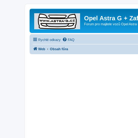
Opel Astra G + Za
Forum pro majitele vozů Opel Astra 
Rychlé odkazy
FAQ
Web
Obsah fóra