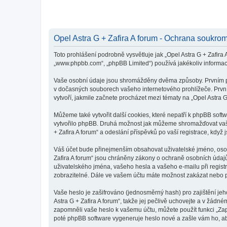
Opel Astra G + Zafira A forum - Ochrana soukrom
Toto prohlášení podrobně vysvětluje jak „Opel Astra G + Zafira A
„www.phpbb.com“, „phpBB Limited“) používá jakékoliv inform
Vaše osobní údaje jsou shromážděny dvěma způsoby. Prvním při 
v dočasných souborech vašeho internetového prohlížeče. První 
vytvoří, jakmile začnete procházet mezi tématy na „Opel Astra G
Můžeme také vytvořit další cookies, které nepatří k phpBB soft
vytvořilo phpBB. Druhá možnost jak můžeme shromažďovat vaše 
+ Zafira A forum“ a odeslání příspěvků po vaší registrace, když j
Váš účet bude přinejmenším obsahovat uživatelské jméno, osobn
Zafira A forum“ jsou chráněny zákony o ochraně osobních údajů 
uživatelského jména, vašeho hesla a vašeho e-mailu při regist
zobrazitelné. Dále ve vašem účtu máte možnost zakázat nebo p
Vaše heslo je zašifrováno (jednosměrný hash) pro zajištění jeh
Astra G + Zafira A forum“, takže jej pečlivě uchovejte a v žádn
zapomněli vaše heslo k vašemu účtu, můžete použít funkci „Z
poté phpBB software vygeneruje heslo nové a zašle vám ho, aby