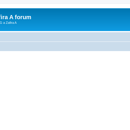
fira A forum
G a Zafira A