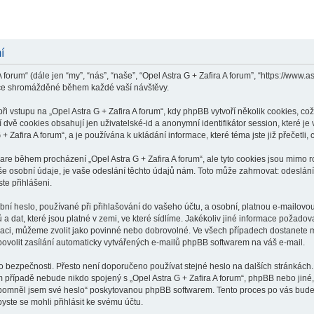
í
 forum“ (dále jen “my”, “nás”, “naše”, “Opel Astra G + Zafira A forum”, “https://www
ace shromážděné během každé vaší návštěvy.
vstupu na „Opel Astra G + Zafira A forum“, kdy phpBB vytvoří několik cookies, což 
dvě cookies obsahují jen uživatelské-id a anonymní identifikátor session, které j
 + Zafira A forum“, a je používána k ukládání informace, které téma jste již přečetl
ware během procházení „Opel Astra G + Zafira A forum“, ale tyto cookies jsou mimo 
osobní údaje, je vaše odeslání těchto údajů nám. Toto může zahrnovat: odeslání p
ste přihlášeni.
í heslo, používané při přihlašování do vašeho účtu, a osobní, platnou e-mailovou
a dat, které jsou platné v zemi, ve které sídlíme. Jakékoliv jiné informace požado
raci, můžeme zvolit jako povinné nebo dobrovolné. Ve všech případech dostanete m
ovolit zasílání automaticky vytvářených e-mailů phpBB softwarem na váš e-mail.
o bezpečnosti. Přesto není doporučeno používat stejné heslo na dalších stránkách.
ém případě nebude nikdo spojený s „Opel Astra G + Zafira A forum“, phpBB nebo jiné, 
apomněl jsem své heslo“ poskytovanou phpBB softwarem. Tento proces po vás bude
ste se mohli přihlásit ke svému účtu.