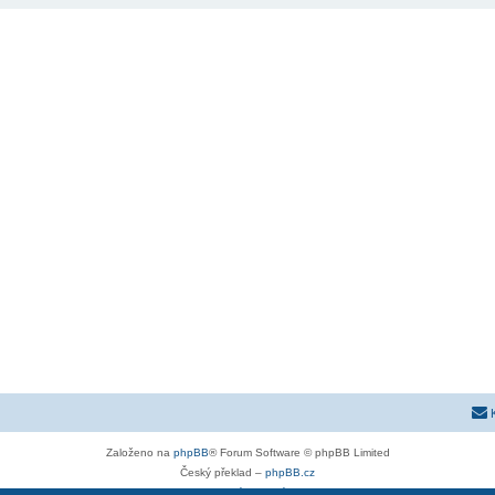
Založeno na
phpBB
® Forum Software © phpBB Limited
Český překlad –
phpBB.cz
Soukromí
|
Podmínky