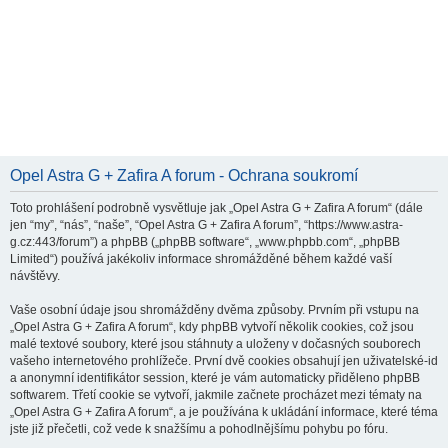
Opel Astra G + Zafira A forum - Ochrana soukromí
Toto prohlášení podrobně vysvětluje jak „Opel Astra G + Zafira A forum“ (dále
jen “my”, “nás”, “naše”, “Opel Astra G + Zafira A forum”, “https://www.astra-
g.cz:443/forum”) a phpBB („phpBB software“, „www.phpbb.com“, „phpBB
Limited“) používá jakékoliv informace shromážděné během každé vaší
návštěvy.
Vaše osobní údaje jsou shromážděny dvěma způsoby. Prvním při vstupu na
„Opel Astra G + Zafira A forum“, kdy phpBB vytvoří několik cookies, což jsou
malé textové soubory, které jsou stáhnuty a uloženy v dočasných souborech
vašeho internetového prohlížeče. První dvě cookies obsahují jen uživatelské-id
a anonymní identifikátor session, které je vám automaticky přiděleno phpBB
softwarem. Třetí cookie se vytvoří, jakmile začnete procházet mezi tématy na
„Opel Astra G + Zafira A forum“, a je používána k ukládání informace, které téma
jste již přečetli, což vede k snažšímu a pohodlnějšímu pohybu po fóru.