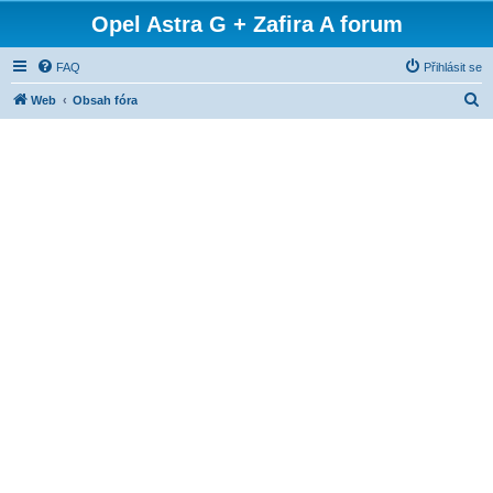
Opel Astra G + Zafira A forum
FAQ
Přihlásit se
H
Web
Obsah fóra
l
e
d
a
t