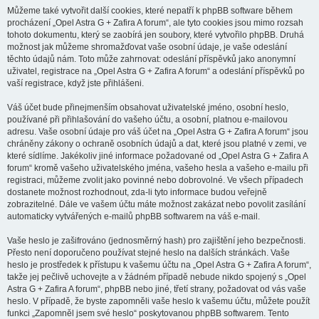
Můžeme také vytvořit další cookies, které nepatří k phpBB software během
procházení „Opel Astra G + Zafira A forum“, ale tyto cookies jsou mimo rozsah
tohoto dokumentu, který se zaobírá jen soubory, které vytvořilo phpBB. Druhá
možnost jak můžeme shromažďovat vaše osobní údaje, je vaše odeslání
těchto údajů nám. Toto může zahrnovat: odeslání příspěvků jako anonymní
uživatel, registrace na „Opel Astra G + Zafira A forum“ a odeslání příspěvků po
vaší registrace, když jste přihlášeni.
Váš účet bude přinejmenším obsahovat uživatelské jméno, osobní heslo,
používané při přihlašování do vašeho účtu, a osobní, platnou e-mailovou
adresu. Vaše osobní údaje pro váš účet na „Opel Astra G + Zafira A forum“ jsou
chráněny zákony o ochraně osobních údajů a dat, které jsou platné v zemi, ve
které sídlíme. Jakékoliv jiné informace požadované od „Opel Astra G + Zafira A
forum“ kromě vašeho uživatelského jména, vašeho hesla a vašeho e-mailu při
registraci, můžeme zvolit jako povinné nebo dobrovolné. Ve všech případech
dostanete možnost rozhodnout, zda-li tyto informace budou veřejně
zobrazitelné. Dále ve vašem účtu máte možnost zakázat nebo povolit zasílání
automaticky vytvářených e-mailů phpBB softwarem na váš e-mail.
Vaše heslo je zašifrováno (jednosměrný hash) pro zajištění jeho bezpečnosti.
Přesto není doporučeno používat stejné heslo na dalších stránkách. Vaše
heslo je prostředek k přístupu k vašemu účtu na „Opel Astra G + Zafira A forum“,
takže jej pečlivě uchovejte a v žádném případě nebude nikdo spojený s „Opel
Astra G + Zafira A forum“, phpBB nebo jiné, třetí strany, požadovat od vás vaše
heslo. V případě, že byste zapomněli vaše heslo k vašemu účtu, můžete použít
funkci „Zapomněl jsem své heslo“ poskytovanou phpBB softwarem. Tento