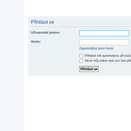
Přihlásit se
Uživatelské jméno:
Heslo:
Zapomněl(a) jsem heslo
Přihlásit mě automaticky při ka
Skrýt můj online stav pro toto při