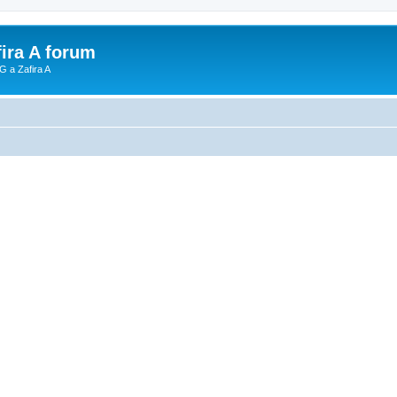
fira A forum
G a Zafira A