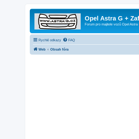
Opel Astra G + Za
Forum pro majitele vozů Opel Astra 
Rychlé odkazy
FAQ
Web
Obsah fóra