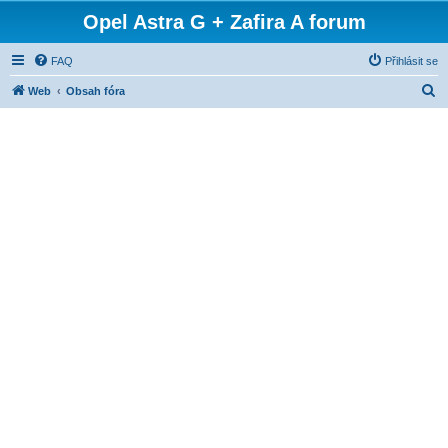
Opel Astra G + Zafira A forum
FAQ
Přihlásit se
H
Web
Obsah fóra
l
e
d
a
t