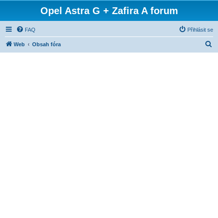
Opel Astra G + Zafira A forum
FAQ
Přihlásit se
H
Web
Obsah fóra
l
e
d
a
t