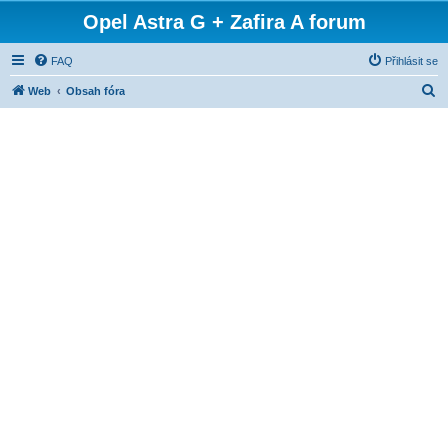
Opel Astra G + Zafira A forum
FAQ
Přihlásit se
H
Web
Obsah fóra
l
e
d
a
t