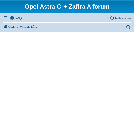
Opel Astra G + Zafira A forum
FAQ
Přihlásit se
H
Web
Obsah fóra
l
e
d
a
t