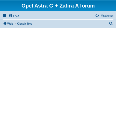
Opel Astra G + Zafira A forum
FAQ
Přihlásit se
H
Web
Obsah fóra
l
e
d
a
t