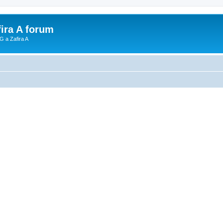
fira A forum
G a Zafira A