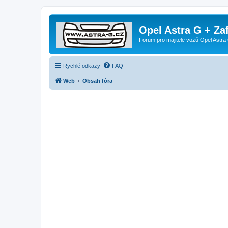
Opel Astra G + Za
Forum pro majitele vozů Opel Astra 
Rychlé odkazy
FAQ
Web
Obsah fóra