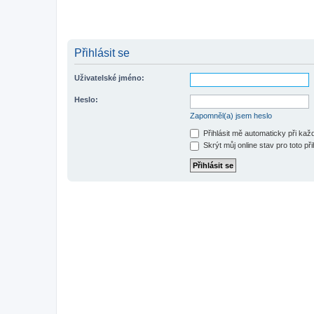
Přihlásit se
Uživatelské jméno:
Heslo:
Zapomněl(a) jsem heslo
Přihlásit mě automaticky při ka
Skrýt můj online stav pro toto při